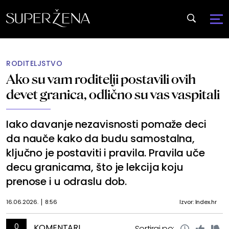
RODITELJSTVO
Ako su vam roditelji postavili ovih
devet granica, odlično su vas vaspitali
Iako davanje nezavisnosti pomaže deci
da nauče kako da budu samostalna,
ključno je postaviti i pravila. Pravila uče
decu granicama, što je lekcija koju
prenose i u odraslu dob.
16.06.2026.
8:56
Izvor: Index.hr
0
KOMENTARI
Sortiraj po: