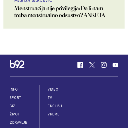
MARIJA ŠARČEVIĆ
Menstruacija nije privilegija: Da li nam
treba menstrualno odsustvo? ANKETA
INFO
VIDEO
SPORT
TV
BIZ
ENGLISH
ŽIVOT
VREME
ZDRAVLJE