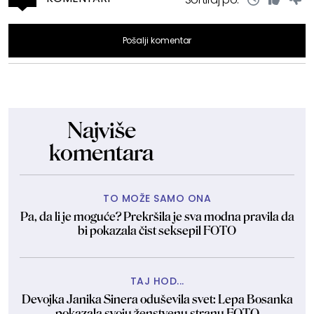
Pošalji komentar
Najviše
komentara
TO MOŽE SAMO ONA
Pa, da li je moguće? Prekršila je sva modna pravila da
bi pokazala čist seksepil FOTO
TAJ HOD...
Devojka Janika Sinera oduševila svet: Lepa Bosanka
pokazala svoju ženstvenu stranu FOTO