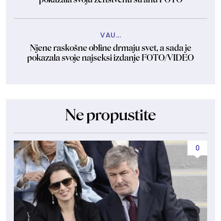
VAU...
Njene raskošne obline drmaju svet, a sada je
pokazala svoje najseksi izdanje FOTO/VIDEO
Ne propustite
0