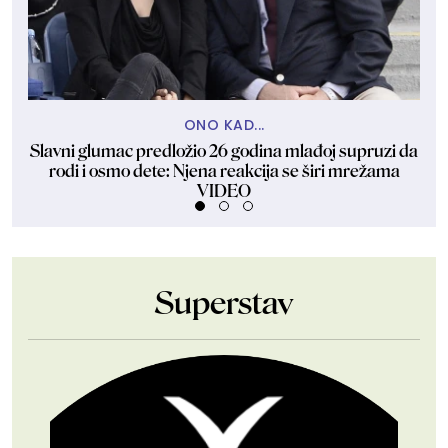
ONO KAD...
Slavni glumac predložio 26 godina mlađoj supruzi da
U
rodi i osmo dete: Njena reakcija se širi mrežama
VIDEO
Superstav