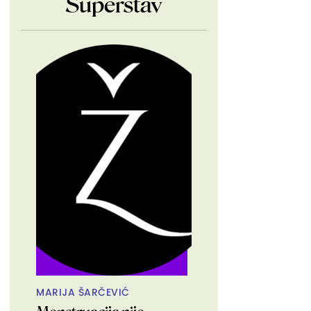
Superstav
MARIJA ŠARČEVIĆ