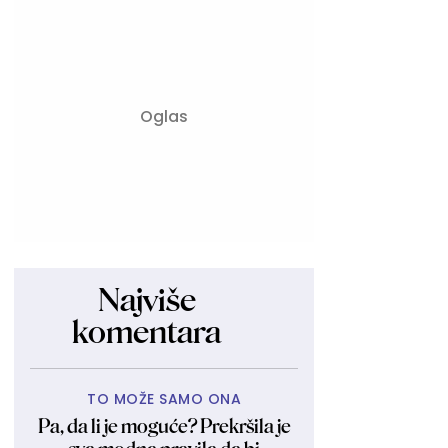
Najviše
komentara
TO MOŽE SAMO ONA
Pa, da li je moguće? Prekršila je