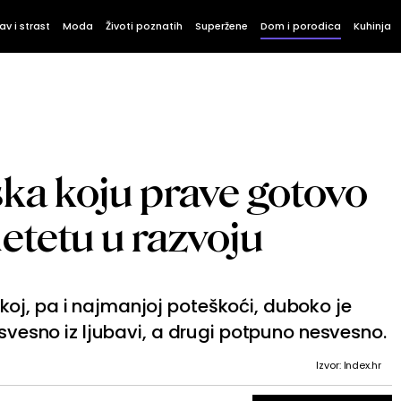
av i strast
Moda
Životi poznatih
Superžene
Dom i porodica
Kuhinja
ška koju prave gotovo
 detetu u razvoju
oj, pa i najmanjoj poteškoći, duboko je
 svesno iz ljubavi, a drugi potpuno nesvesno.
Izvor: Index.hr