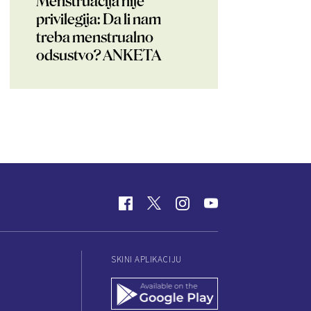
Menstruacija nije
privilegija: Da li nam
treba menstrualno
odsustvo? ANKETA
SKINI APLIKACIJU