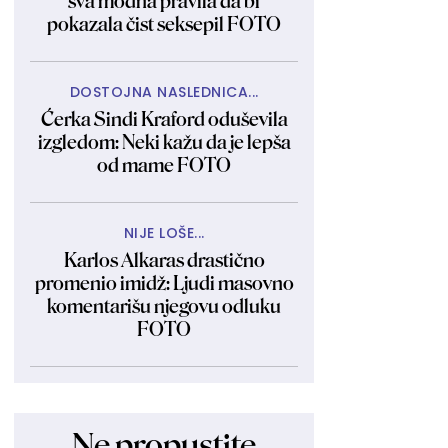
sva modna pravila da bi
pokazala čist seksepil FOTO
DOSTOJNA NASLEDNICA...
Ćerka Sindi Kraford oduševila
izgledom: Neki kažu da je lepša
od mame FOTO
NIJE LOŠE...
Karlos Alkaras drastično
promenio imidž: Ljudi masovno
komentarišu njegovu odluku
FOTO
Ne propustite