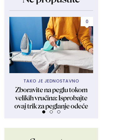
0
TAKO JE JEDNOSTAVNO
ISPROBA
Zboravite na peglu tokom
Tražite frizuru
velikih vrućina: Isprobajte
izgleda šik čak 
ovaj trik za peglanje odeće
vrućinama F