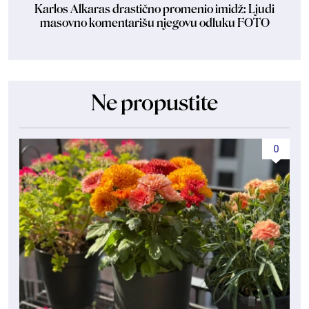
Karlos Alkaras drastično promenio imidž: Ljudi
masovno komentarišu njegovu odluku FOTO
Ne propustite
0