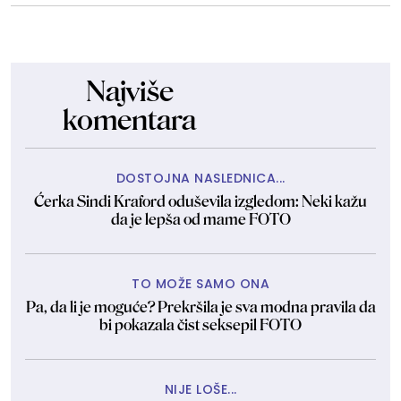
Najviše
komentara
DOSTOJNA NASLEDNICA...
Ćerka Sindi Kraford oduševila izgledom: Neki kažu
da je lepša od mame FOTO
TO MOŽE SAMO ONA
Pa, da li je moguće? Prekršila je sva modna pravila da
bi pokazala čist seksepil FOTO
NIJE LOŠE...