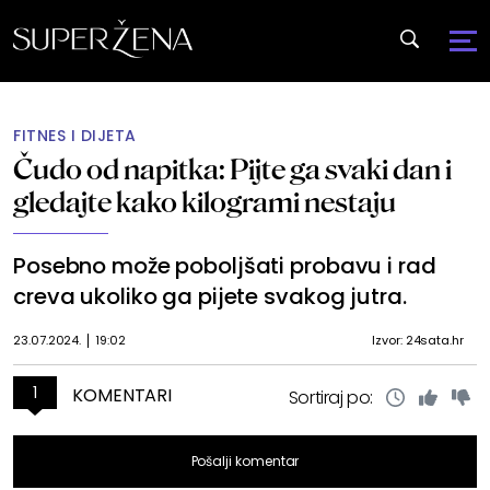
FITNES I DIJETA
Čudo od napitka: Pijte ga svaki dan i
gledajte kako kilogrami nestaju
Posebno može poboljšati probavu i rad
creva ukoliko ga pijete svakog jutra.
23.07.2024.
19:02
Izvor: 24sata.hr
1
KOMENTARI
Sortiraj po:
Pošalji komentar