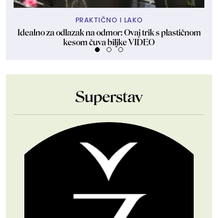
PRAKTIČNO I LAKO
Idealno za odlazak na odmor: Ovaj trik s plastičnom
Mo
kesom čuva biljke VIDEO
Superstav