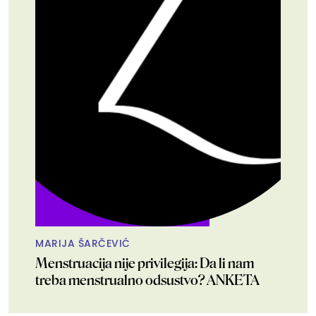
MARIJA ŠARČEVIĆ
Menstruacija nije privilegija: Da li nam
treba menstrualno odsustvo? ANKETA