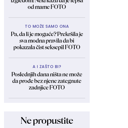
izgledom: Neki kažu da je lepša
od mame FOTO
TO MOŽE SAMO ONA
Pa, da li je moguće? Prekršila je
sva modna pravila da bi
pokazala čist seksepil FOTO
A I ZAŠTO BI?
Poslednjih dana ništa ne može
da prođe bez njene zategnute
zadnjice FOTO
Ne propustite