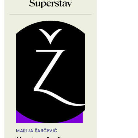
Superstav
MARIJA ŠARČEVIĆ