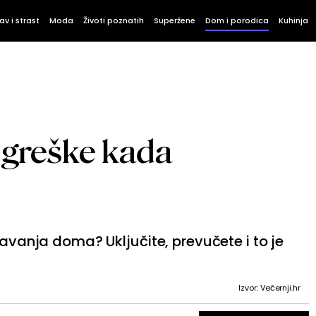
av i strast
Moda
Životi poznatih
Superžene
Dom i porodica
Kuhinja
ve greške kada
savanja doma? Uključite, prevučete i to je
Izvor: Večernji.hr