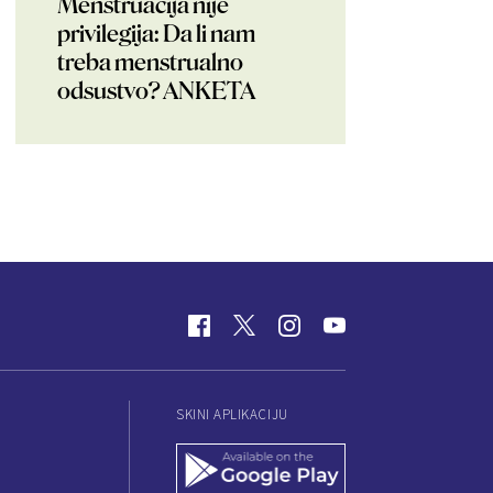
Menstruacija nije
privilegija: Da li nam
treba menstrualno
odsustvo? ANKETA
SKINI APLIKACIJU