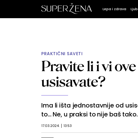
Lepa i zdrava
Ljub
PRAKTIČNI SAVETI
Pravite li i vi o
usisavate?
Ima li išta jednostavnije od usi
to... Ne, u praksi to nije baš tako.
17.03.2024.
13:53