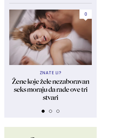
0
ZNATE LI?
VOLI 26 GODIN
Žene koje žele nezaboravan
"Uspešna spo
seks moraju da rade ove tri
rodila jedno dete
stvari
sam rodila se