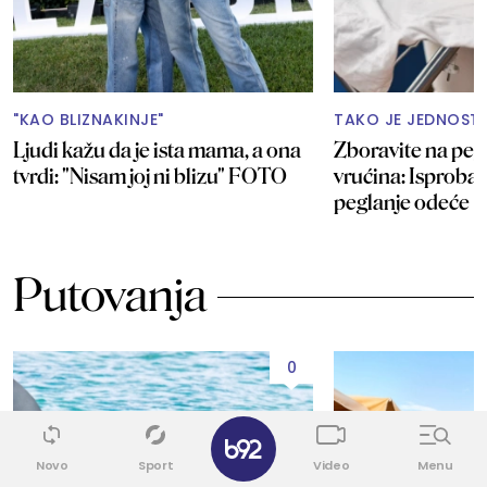
"KAO BLIZNAKINJE"
TAKO JE JEDNOS
Ljudi kažu da je ista mama, a ona
Zboravite na peg
tvrdi: "Nisam joj ni blizu" FOTO
vrućina: Isprobajt
peglanje odeće
Putovanja
0
✕
Novo
Sport
Video
Menu