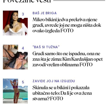
BAŠ JE BRIGA
3
Mikro bikini jedva prekriva njene
grudi, uvrede joj ne mogu ništa dok
ovako izgleda FOTO
"BAŠ SI TUŽNA"
4
Grudi samo što ne ispadnu, ona ne
zna šta je zima: Kim Kardašijan opet
zavodi vrelim oblinama FOTO
ZAVIDE JOJ NA IZGLEDU
5
Skinula se u bikini i pokazala
ubitačno telo: Da li je ova žena
stvarna? FOTO