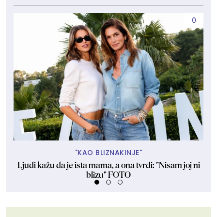
0
"KAO BLIZNAKINJE"
Ljudi kažu da je ista mama, a ona tvrdi: "Nisam joj ni
Ozl
blizu" FOTO