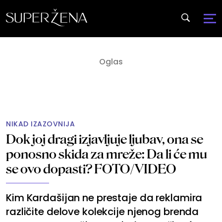
NIKAD IZAZOVNIJA
Dok joj dragi izjavljuje ljubav, ona se
ponosno skida za mreže: Da li će mu
se ovo dopasti? FOTO/VIDEO
Kim Kardašijan ne prestaje da reklamira
različite delove kolekcije njenog brenda