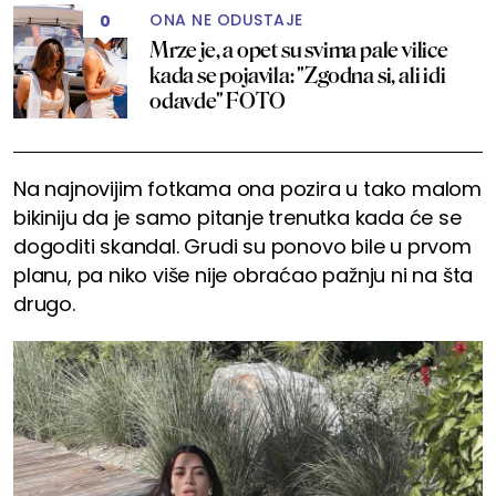
ONA NE ODUSTAJE
0
Mrze je, a opet su svima pale vilice
kada se pojavila: "Zgodna si, ali idi
odavde" FOTO
Na najnovijim fotkama ona pozira u tako malom
bikiniju da je samo pitanje trenutka kada će se
dogoditi skandal. Grudi su ponovo bile u prvom
planu, pa niko više nije obraćao pažnju ni na šta
drugo.