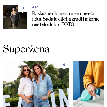
AU!
0
Raskošne obline su njen najveći
adut: Sada je otkrila grudi i nikome
nije bilo dobro FOTO
Superžena
0