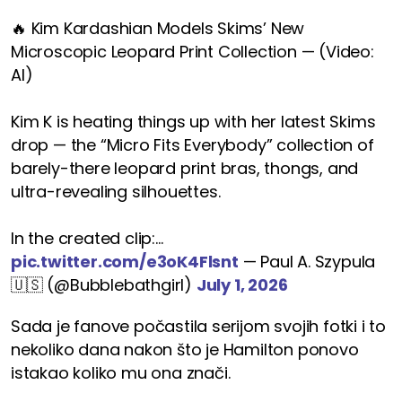
🔥 Kim Kardashian Models Skims’ New
Microscopic Leopard Print Collection — (Video:
AI)
Kim K is heating things up with her latest Skims
drop — the “Micro Fits Everybody” collection of
barely-there leopard print bras, thongs, and
ultra-revealing silhouettes.
In the created clip:…
pic.twitter.com/e3oK4Flsnt
— Paul A. Szypula
🇺🇸 (@Bubblebathgirl)
July 1, 2026
Sada je fanove počastila serijom svojih fotki i to
nekoliko dana nakon što je Hamilton ponovo
istakao koliko mu ona znači.