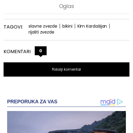
slavne zvezde
bikini
Kim Kardašijan
TAGOVI:
rijaliti zvezde
0
KOMENTARI
Pošalji komentar
PREPORUKA ZA VAS