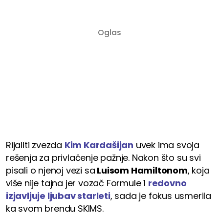
Rijaliti zvezda
Kim Kardašijan
uvek ima svoja
rešenja za privlačenje pažnje. Nakon što su svi
pisali o njenoj vezi sa
Luisom Hamiltonom
, koja
više nije tajna jer vozač Formule 1
redovno
izjavljuje ljubav starleti
, sada je fokus usmerila
ka svom brendu SKIMS.