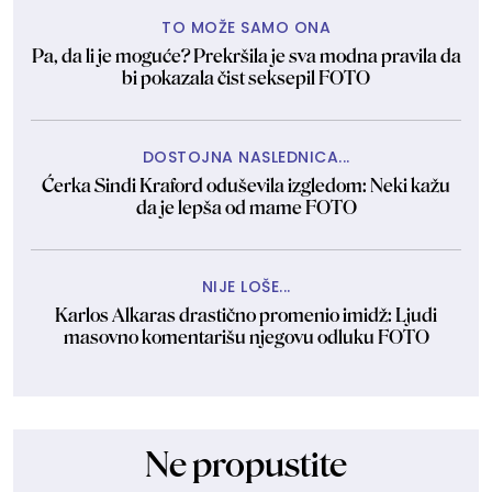
TO MOŽE SAMO ONA
Pa, da li je moguće? Prekršila je sva modna pravila da
bi pokazala čist seksepil FOTO
DOSTOJNA NASLEDNICA...
Ćerka Sindi Kraford oduševila izgledom: Neki kažu
da je lepša od mame FOTO
NIJE LOŠE...
Karlos Alkaras drastično promenio imidž: Ljudi
masovno komentarišu njegovu odluku FOTO
Ne propustite