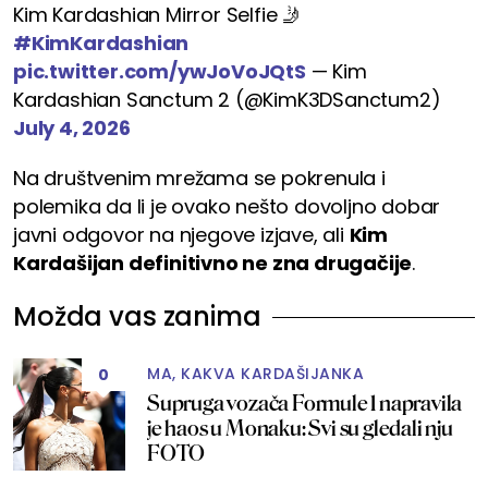
Kim Kardashian Mirror Selfie 🤳
#KimKardashian
pic.twitter.com/ywJoVoJQtS
— Kim
Kardashian Sanctum 2 (@KimK3DSanctum2)
July 4, 2026
Na društvenim mrežama se pokrenula i
polemika da li je ovako nešto dovoljno dobar
javni odgovor na njegove izjave, ali
Kim
Kardašijan definitivno ne zna drugačije
.
Možda vas zanima
MA, KAKVA KARDAŠIJANKA
0
Supruga vozača Formule 1 napravila
je haos u Monaku: Svi su gledali nju
FOTO