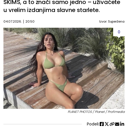
SKIMS, a to znači samo jedno – uživaćete
u vrelim izdanjima slavne starlete.
04.07.2026.
20:50
Izvor: Superžena
0
PLANET PHOTOS / Planet / Profimedia
Podeli: