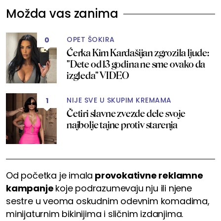
Možda vas zanima
OPET ŠOKIRA
0
Ćerka Kim Kardašijan zgrozila ljude:
"Dete od 13 godina ne sme ovako da
izgleda" VIDEO
NIJE SVE U SKUPIM KREMAMA
1
Četiri slavne zvezde dele svoje
najbolje tajne protiv starenja
Od početka je imala
provokativne reklamne
kampanje
koje podrazumevaju nju ili njene
sestre u veoma oskudnim odevnim komadima,
minijaturnim bikinijima i sličnim izdanjima.