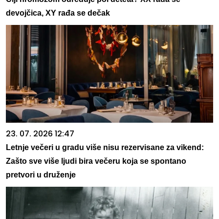
devojčica, XY rađa se dečak
23. 07. 2026 12:47
Letnje večeri u gradu više nisu rezervisane za vikend:
Zašto sve više ljudi bira večeru koja se spontano
pretvori u druženje