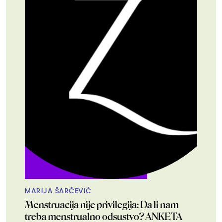
MARIJA ŠARČEVIĆ
Menstruacija nije privilegija: Da li nam
treba menstrualno odsustvo? ANKETA