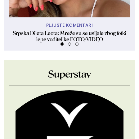
PLJUŠTE KOMENTARI
Srpska Dileta Leota: Mreže su se usijale zbog fotki
lepe voditeljke FOTO/VIDEO
Superstav