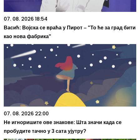
07. 08. 2026 18:54
Васић: Војска се враћа у Пирот – "То ће за град бити
као нова фабрика"
07. 08. 2026 22:00
Не игноришите ове знакове: Шта значи када се
пробудите тачно у 3 сата ујутру?