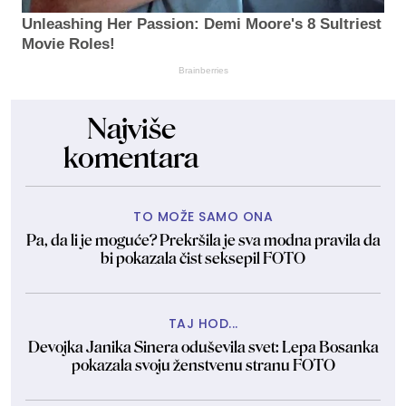
Unleashing Her Passion: Demi Moore's 8 Sultriest
Movie Roles!
Brainberries
Najviše
komentara
TO MOŽE SAMO ONA
Pa, da li je moguće? Prekršila je sva modna pravila da
bi pokazala čist seksepil FOTO
TAJ HOD...
Devojka Janika Sinera oduševila svet: Lepa Bosanka
pokazala svoju ženstvenu stranu FOTO