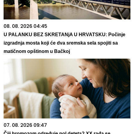
08. 08. 2026 04:45
U PALANKU BEZ SKRETANjA U HRVATSKU: Počinje
izgradnja mosta koji će dva sremska sela spojiti sa
matičnom opštinom u Bačkoj
07. 08. 2026 09:47
Čiji hromozom određuje pol deteta? XX rađa se