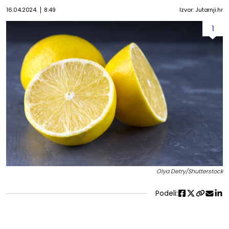
16.04.2024.
8:49
Izvor: Jutarnji.hr
1
Olya Detry/Shutterstock
Podeli: