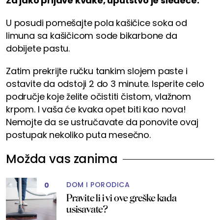
Za jako prljave kvake, uputstvo je sledeće:
U posudi pomešajte pola kašičice soka od
limuna sa kašičicom sode bikarbone da
dobijete pastu.
Zatim prekrijte ručku tankim slojem paste i
ostavite da odstoji 2 do 3 minute. Isperite celo
područje koje želite očistiti čistom, vlažnom
krpom. I vaša će kvaka opet biti kao nova!
Nemojte da se ustručavate da ponovite ovaj
postupak nekoliko puta mesečno.
Možda vas zanima
DOM I PORODICA
0
Pravite li i vi ove greške kada
usisavate?