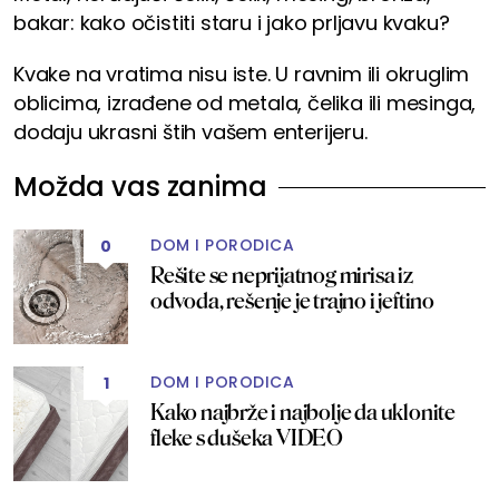
bakar: kako očistiti staru i jako prljavu kvaku?
Kvake na vratima nisu iste. U ravnim ili okruglim
oblicima, izrađene od metala, čelika ili mesinga,
dodaju ukrasni štih vašem enterijeru.
Možda vas zanima
DOM I PORODICA
0
Rešite se neprijatnog mirisa iz
odvoda, rešenje je trajno i jeftino
DOM I PORODICA
1
Kako najbrže i najbolje da uklonite
fleke s dušeka VIDEO