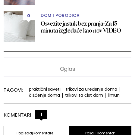
DOM I PORODICA
0
Osvežite jastuk bez pranja: Za 15
minuta izgledaće kao nov VIDEO
praktični saveti
trikovi za uređenje doma
TAGOVI:
čišćenje doma
trikovi za čist dom
limun
1
KOMENTARI
Pogledaj komentare
Pošalji komentar