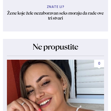
ZNATE LI?
Žene koje žele nezaboravan seks moraju da rade ove
tri stvari
Ne propustite
0