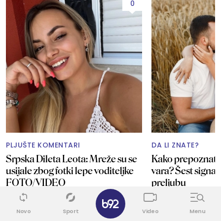
0
PLJUŠTE KOMENTARI
DA LI ZNATE?
Srpska Dileta Leota: Mreže su se
Kako prepoznati 
usijale zbog fotki lepe voditeljke
vara? Šest signal
FOTO/VIDEO
preljubu
✕
Novo
Sport
Video
Menu