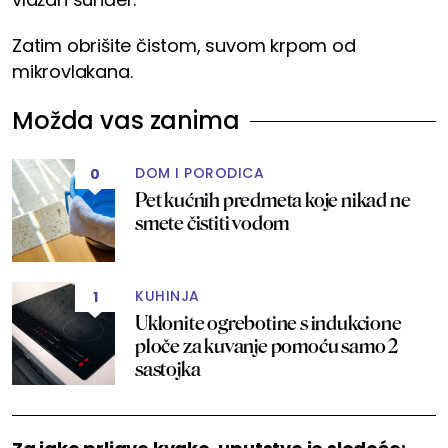
Zatim obrišite čistom, suvom krpom od
mikrovlakana.
Možda vas zanima
DOM I PORODICA
0
Pet kućnih predmeta koje nikad ne
smete čistiti vodom
KUHINJA
1
Uklonite ogrebotine s indukcione
ploče za kuvanje pomoću samo 2
sastojka