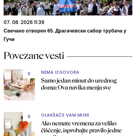
07. 08. 2026 11:39
Свечано отворен 65. Драгачевски сабор трубача у
Гучи
Povezane vesti
NEMA IZGOVORA
0
Samo jedan minut do urednog
doma: Ova navika menja sve
OLAKŠAĆE VAM MUKE
0
Ako nemate vremena za veliko
čišćenje, isprobajte pravilo jedne