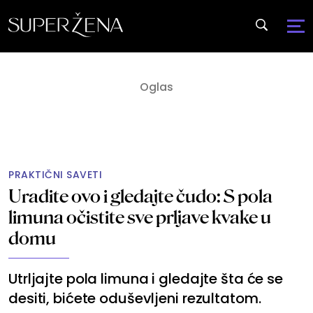
PRAKTIČNI SAVETI
Uradite ovo i gledajte čudo: S pola
limuna očistite sve prljave kvake u
domu
Utrljajte pola limuna i gledajte šta će se
desiti, bićete oduševljeni rezultatom.