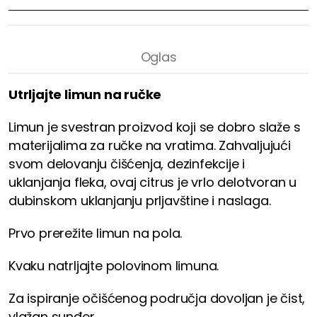
Utrljajte limun na ručke
Limun je svestran proizvod koji se dobro slaže s
materijalima za ručke na vratima. Zahvaljujući
svom delovanju čišćenja, dezinfekcije i
uklanjanja fleka, ovaj citrus je vrlo delotvoran u
dubinskom uklanjanju prljavštine i naslaga.
Prvo prerežite limun na pola.
Kvaku natrljajte polovinom limuna.
Za ispiranje očišćenog područja dovoljan je čist,
vlažan sunđer.