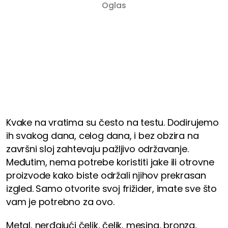
Kvake na vratima su često na testu. Dodirujemo
ih svakog dana, celog dana, i bez obzira na
završni sloj zahtevaju pažljivo održavanje.
Međutim, nema potrebe koristiti jake ili otrovne
proizvode kako biste održali njihov prekrasan
izgled. Samo otvorite svoj frižider, imate sve što
vam je potrebno za ovo.
Metal, nerđajući čelik, čelik, mesing, bronza,