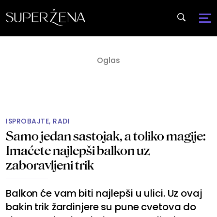
ISPROBAJTE, RADI
Samo jedan sastojak, a toliko magije:
Imaćete najlepši balkon uz
zaboravljeni trik
Balkon će vam biti najlepši u ulici. Uz ovaj
bakin trik žardinjere su pune cvetova do