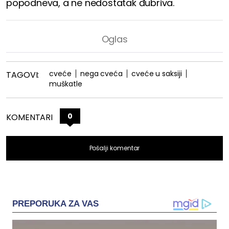
popodneva, a ne nedostatak đubriva.
cveće
nega cveća
cveće u saksiji
TAGOVI:
muškatle
0
KOMENTARI
Pošalji komentar
PREPORUKA ZA VAS