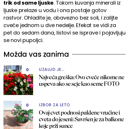
trik od same ljuske
. Tokom kuvanja minerali iz
ljuske prelaze u vodu i ona postaje gotov
rastvor. Ohladite je, obavezno bez soli, i zalijte
cveće jednom u dve nedelje. Efekat se vidi za
pet do sedam dana, listovi se isprave i pojavljuju
se novi pupoljci.
Možda vas zanima
UZALUD JE...
0
Najveća greška: Ovo cveće nikome ne
uspeva ako se seje kao seme FOTO
IZBOR ZA LETO
0
Ovaj cvet podnosi paklene vrućine i
cveta do jeseni: Savršen je za balkone
koje prži sunce