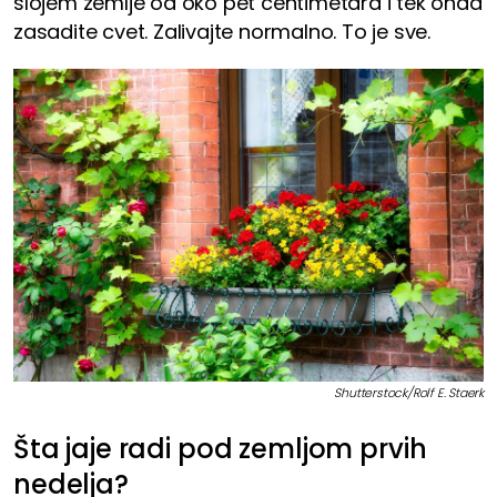
slojem zemlje od oko pet centimetara i tek onda
zasadite cvet. Zalivajte normalno. To je sve.
Shutterstock/Rolf E. Staerk
Šta jaje radi pod zemljom prvih
nedelja?