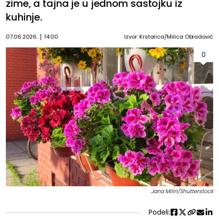
zime, a tajna je u jednom sastojku iz
kuhinje.
07.06.2026.
14:00
Izvor: Krstarica/Milica Obradović
0
Jana Milin/Shutterstock
Podeli: