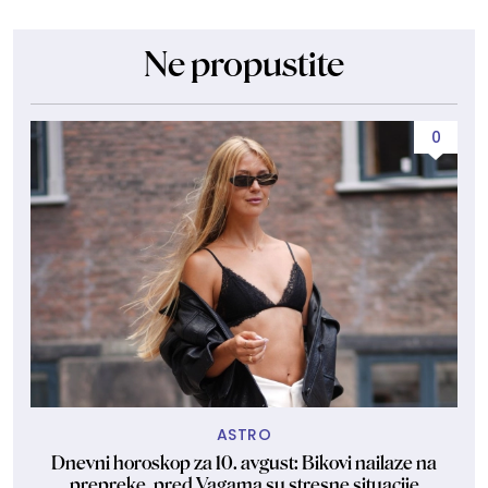
Ne propustite
0
ASTRO
Dnevni horoskop za 10. avgust: Bikovi nailaze na
Je
prepreke, pred Vagama su stresne situacije