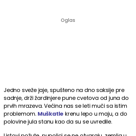
Jedno sveže jaje, spušteno na dno saksije pre
sadnje, drži žardinjere pune cvetova od juna do
prvih mrazeva. Većina nas se leti muči sa istim
problemom.
Muškatle
krenu lepo u maju, a do
polovine jula stanu kao da su se uvredile.
Listovi požute, pupoljci se ne otvaraju, zemlja u