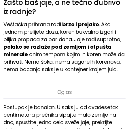
Zašto baš jaje, a ne tečno đubrivo
iz radnje?
Veštačka prihrana radi
brzo i prejako
. Ako
jednom prelijete dozu, koren bukvalno izgori i
biljka propada za par dana. Jaje radi suprotno,
polako se razlaže pod zemljom i otpušta
minerale
onim tempom kojim ih koren može da
prihvati. Nema šoka, nema sagorelih korenova,
nema bacanja saksije u kontejner krajem jula.
Postupak je banalan. U saksiju od dvadesetak
centimetara prečnika sipajte malo zemlje na
dno, spustite jedno celo sveže jaje, prekrijte