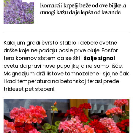
Komarci i krpelji beže od ove biljke, a
mnogi kažu da je lepša od lavande
Kalcijum gradi čvrsto stablo i debele cvetne
drške koje ne padaju posle prve oluje. Fosfor
tera korenov sistem da se širi i
šalje signal
cvetu da pravi nove pupoljke, a ne samo lišće.
Magnezijum drži listove tamnozelene i sjajne čak
i kad temperatura na betonskoj terasi pređe
trideset pet stepeni.