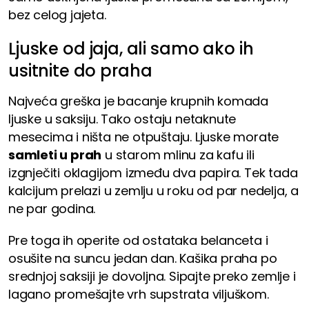
bez celog jajeta.
Ljuske od jaja, ali samo ako ih
usitnite do praha
Najveća greška je bacanje krupnih komada
ljuske u saksiju. Tako ostaju netaknute
mesecima i ništa ne otpuštaju. Ljuske morate
samleti u prah
u starom mlinu za kafu ili
izgnječiti oklagijom između dva papira. Tek tada
kalcijum prelazi u zemlju u roku od par nedelja, a
ne par godina.
Pre toga ih operite od ostataka belanceta i
osušite na suncu jedan dan. Kašika praha po
srednjoj saksiji je dovoljna. Sipajte preko zemlje i
lagano promešajte vrh supstrata viljuškom.