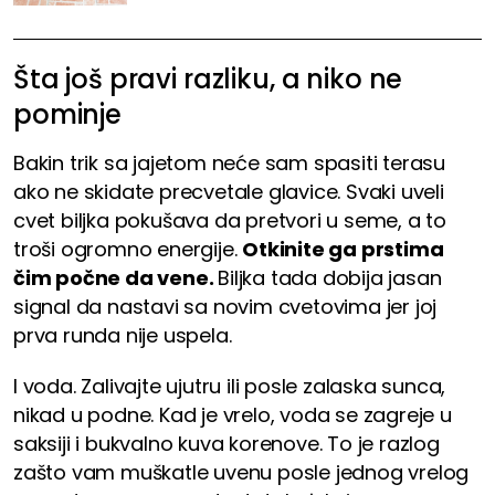
Šta još pravi razliku, a niko ne
pominje
Bakin trik sa jajetom neće sam spasiti terasu
ako ne skidate precvetale glavice. Svaki uveli
cvet biljka pokušava da pretvori u seme, a to
troši ogromno energije.
Otkinite ga prstima
čim počne da vene.
Biljka tada dobija jasan
signal da nastavi sa novim cvetovima jer joj
prva runda nije uspela.
I voda. Zalivajte ujutru ili posle zalaska sunca,
nikad u podne. Kad je vrelo, voda se zagreje u
saksiji i bukvalno kuva korenove. To je razlog
zašto vam muškatle uvenu posle jednog vrelog