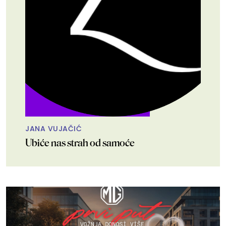
JANA VUJAČIĆ
Ubiće nas strah od samoće