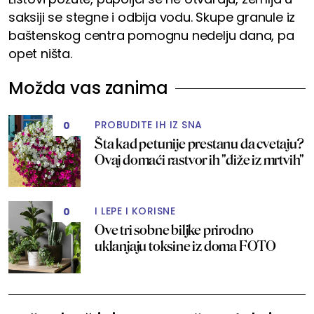
saksiji se stegne i odbija vodu. Skupe granule iz
baštenskog centra pomognu nedelju dana, pa
opet ništa.
Možda vas zanima
PROBUDITE IH IZ SNA
0
Šta kad petunije prestanu da cvetaju?
Ovaj domaći rastvor ih "diže iz mrtvih"
I LEPE I KORISNE
0
Ove tri sobne biljke prirodno
uklanjaju toksine iz doma FOTO