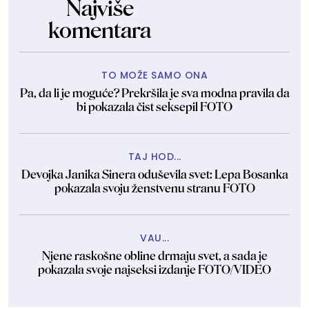
Najviše
komentara
TO MOŽE SAMO ONA
Pa, da li je moguće? Prekršila je sva modna pravila da
bi pokazala čist seksepil FOTO
TAJ HOD...
Devojka Janika Sinera oduševila svet: Lepa Bosanka
pokazala svoju ženstvenu stranu FOTO
VAU...
Njene raskošne obline drmaju svet, a sada je
pokazala svoje najseksi izdanje FOTO/VIDEO