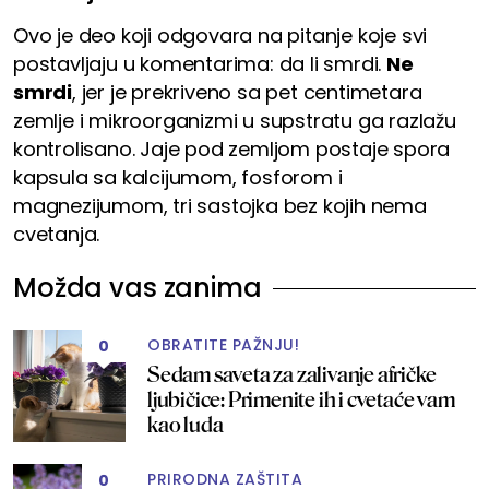
Ovo je deo koji odgovara na pitanje koje svi
postavljaju u komentarima: da li smrdi.
Ne
smrdi
, jer je prekriveno sa pet centimetara
zemlje i mikroorganizmi u supstratu ga razlažu
kontrolisano. Jaje pod zemljom postaje spora
kapsula sa kalcijumom, fosforom i
magnezijumom, tri sastojka bez kojih nema
cvetanja.
Možda vas zanima
OBRATITE PAŽNJU!
0
Sedam saveta za zalivanje afričke
ljubičice: Primenite ih i cvetaće vam
kao luda
PRIRODNA ZAŠTITA
0