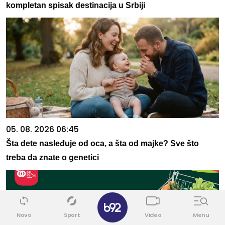
kompletan spisak destinacija u Srbiji
05. 08. 2026 06:45
Šta dete nasleđuje od oca, a šta od majke? Sve što
treba da znate o genetici
✕
Novo
Sport
Video
Menu