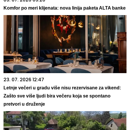
Komfor po meri klijenata: nova linija paketa ALTA banke
23. 07. 2026 12:47
Letnje večeri u gradu više nisu rezervisane za vikend:
Zašto sve više ljudi bira večeru koja se spontano
pretvori u druženje