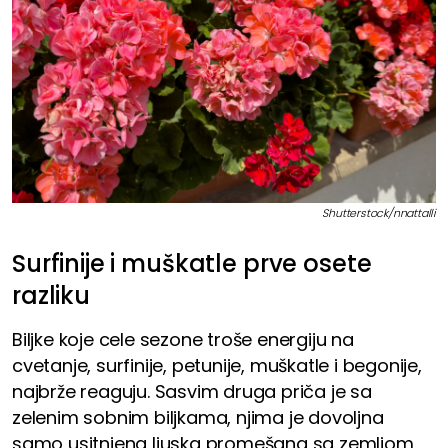
Shutterstock/nnattalli
Surfinije i muškatle prve osete
razliku
Biljke koje cele sezone troše energiju na
cvetanje, surfinije, petunije, muškatle i begonije,
najbrže reaguju. Sasvim druga priča je sa
zelenim sobnim biljkama, njima je dovoljna
samo usitnjena ljuska promešana sa zemljom,