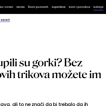
av i strast
Moda
Životi poznatih
Superžene
Dom i porodica
Kuhinja
i saveti
upili su gorki? Bez
vih trikova možete im
ava, ali to ne znači da bi trebalo da ih