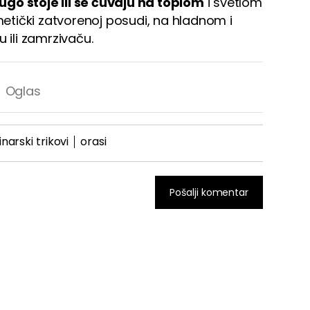
ugo stoje ili se čuvaju na toplom
i svetlom
rmetički zatvorenoj posudi, na hladnom i
 ili zamrzivaču.
inarski trikovi
orasi
Pošalji komentar