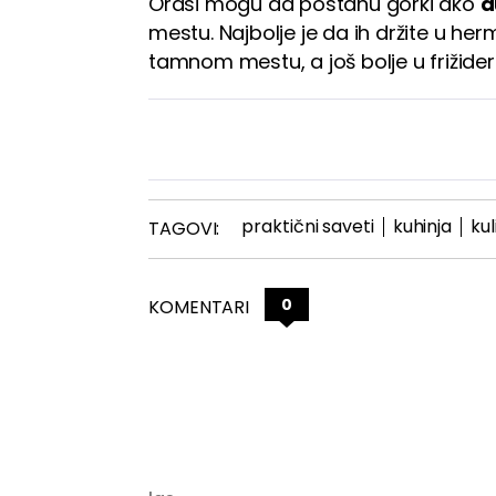
Orasi mogu da postanu gorki ako
d
mestu. Najbolje je da ih držite u he
tamnom mestu, a još bolje u frižideru
praktični saveti
kuhinja
kul
TAGOVI:
0
KOMENTARI