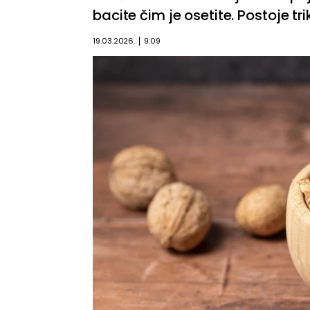
bacite čim je osetite. Postoje t
19.03.2026.
9:09