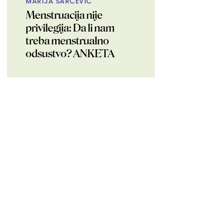
MARIJA ŠARČEVIĆ
Menstruacija nije
privilegija: Da li nam
treba menstrualno
odsustvo? ANKETA