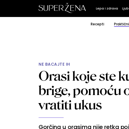
Lepa i zdrava
Ljub
Recepti
Praktičn
NE BACAJTE IH
Orasi koje ste k
brige, pomoću o
vratiti ukus
Gorčina u orasima nije retka poj