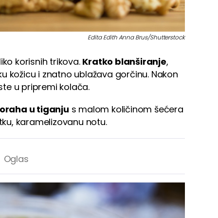
Edita Edith Anna Brus/Shutterstock
ko korisnih trikova.
Kratko blanširanje
,
u kožicu i znatno ublažava gorčinu. Nakon
te u pripremi kolača.
 oraha u tiganju
s malom količinom šećera
atku, karamelizovanu notu.