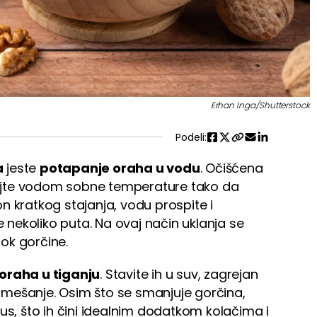
Erhan Inga/Shutterstock
Podeli:
a
jeste
potapanje oraha u vodu
. Očišćena
elijte vodom sobne temperature tako da
 kratkog stajanja, vodu prospite i
nekoliko puta. Na ovaj način uklanja se
rok gorčine.
oraha u tiganju
. Stavite ih u suv, zagrejan
no mešanje. Osim što se smanjuje gorčina,
 ukus, što ih čini idealnim dodatkom kolačima i