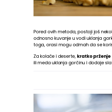
Pored ovih metoda, postoji još nekoli
odnosno kuvanje u vodi uklanja gork
toga, orasi mogu odmah da se koris
Za kolače i deserte,
kratko prženje
ili meda uklanja gorčinu i dodaje sl