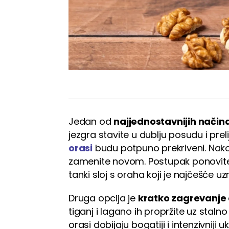
Jedan od
najjednostavnijih način
jezgra stavite u dublju posudu i pr
orasi
budu potpuno prekriveni. Nakon
zamenite novom. Postupak ponovite 
tanki sloj s oraha koji je najčešće uz
Druga opcija je
kratko zagrevanje 
tiganj i lagano ih propržite uz stal
orasi dobijaju bogatiji i intenzivniji