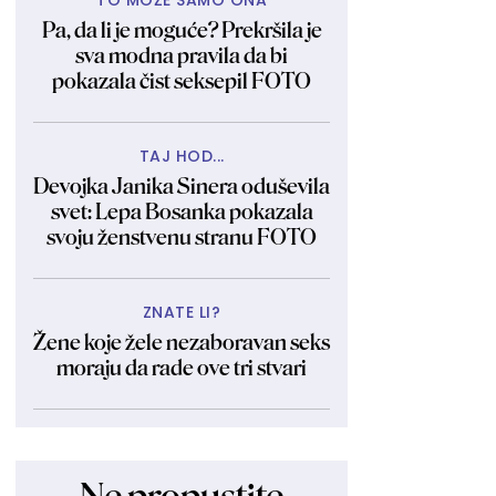
TO MOŽE SAMO ONA
Pa, da li je moguće? Prekršila je
sva modna pravila da bi
pokazala čist seksepil FOTO
TAJ HOD...
Devojka Janika Sinera oduševila
svet: Lepa Bosanka pokazala
svoju ženstvenu stranu FOTO
ZNATE LI?
Žene koje žele nezaboravan seks
moraju da rade ove tri stvari