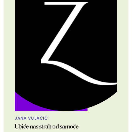
JANA VUJAČIĆ
Ubiće nas strah od samoće