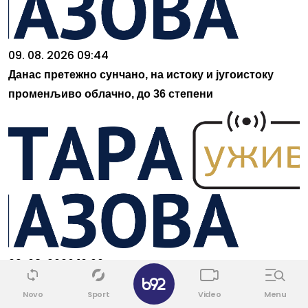
09. 08. 2026 09:44
Данас претежно сунчано, на истоку и југоистоку
променљиво облачно, до 36 степени
09. 08. 2026 10:00
✕
Спајање 3 велика града: Гради се ауто-пут
Novo
Sport
Video
Menu
"Војвођанско П", од Београда до Зрењанина