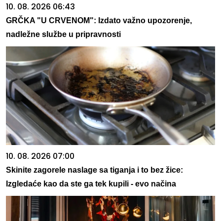
10. 08. 2026 06:43
GRČKA "U CRVENOM": Izdato važno upozorenje,
nadležne službe u pripravnosti
10. 08. 2026 07:00
Skinite zagorele naslage sa tiganja i to bez žice:
Izgledaće kao da ste ga tek kupili - evo načina