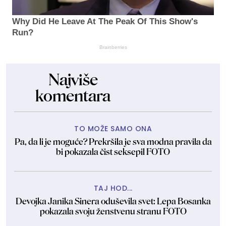
Why Did He Leave At The Peak Of This Show's
Run?
Brainberries
Najviše
komentara
TO MOŽE SAMO ONA
Pa, da li je moguće? Prekršila je sva modna pravila da
bi pokazala čist seksepil FOTO
TAJ HOD...
Devojka Janika Sinera oduševila svet: Lepa Bosanka
pokazala svoju ženstvenu stranu FOTO