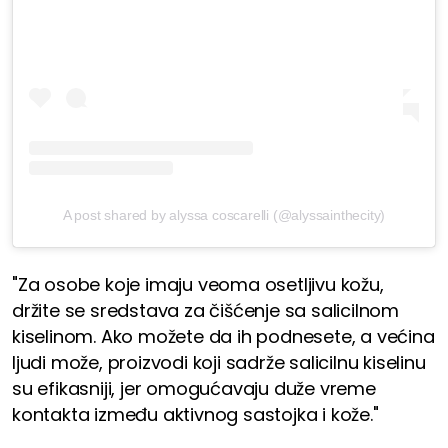
A post shared by alyssa coscarelli (@alyssainthecity)
"Za osobe koje imaju veoma osetljivu kožu,
držite se sredstava za čišćenje sa salicilnom
kiselinom. Ako možete da ih podnesete, a većina
ljudi može, proizvodi koji sadrže salicilnu kiselinu
su efikasniji, jer omogućavaju duže vreme
kontakta između aktivnog sastojka i kože."