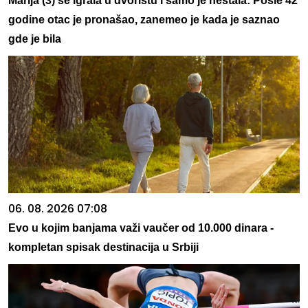
Marija (3) se igrala u dvorištu i samo je nestala: Posle 42
godine otac je pronašao, zanemeo je kada je saznao
gde je bila
06. 08. 2026 07:08
Evo u kojim banjama važi vaučer od 10.000 dinara -
kompletan spisak destinacija u Srbiji