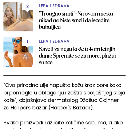
LEPA I ZDRAVA
2
"Trougao smrti": Na ovom mestu
nikad ne biste smeli da iscedite
bubuljicu
LEPA I ZDRAVA
1
Saveti za negu kože tokom letnjih
dana: Spremite se za more, plažu i
sunce
"Ovo prirodno ulje napušta kožu kroz pore kako
bi pomoglo u oblaganju i zaštiti spoljašnjeg sloja
kože", objašnjava dermatolog Džošua Cajhner
za Harpers bazar (Harper's Bazaar).
Svako proizvodi različite količine sebuma, a ako