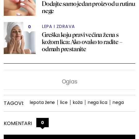
Dodajte samo jedan proizvod u rutinu
nege
LEPA I ZDRAVA
0
Greška koju pravi većina žena s
kožom lica: Ako ovako to radite –
odmah prestanite
lepota žene
lice
koža
nega lica
nega
TAGOVI:
0
KOMENTARI