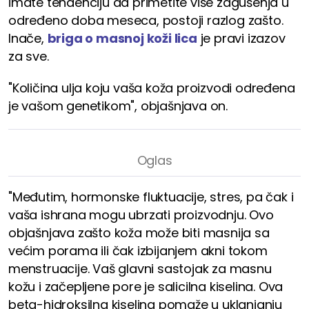
imate tendenciju da primetite više zagušenja u
određeno doba meseca, postoji razlog zašto.
Inače,
briga o masnoj koži lica
je pravi izazov
za sve.
"Količina ulja koju vaša koža proizvodi određena
je vašom genetikom", objašnjava on.
"Međutim, hormonske fluktuacije, stres, pa čak i
vaša ishrana mogu ubrzati proizvodnju. Ovo
objašnjava zašto koža može biti masnija sa
većim porama ili čak izbijanjem akni tokom
menstruacije. Vaš glavni sastojak za masnu
kožu i začepljene pore je salicilna kiselina. Ova
beta-hidroksilna kiselina pomaže u uklanjanju