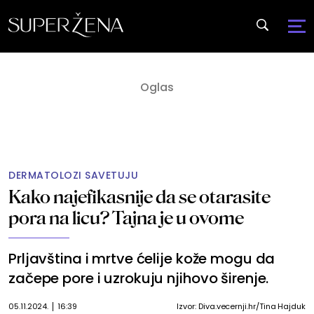
DERMATOLOZI SAVETUJU
Kako najefikasnije da se otarasite
pora na licu? Tajna je u ovome
Prljavština i mrtve ćelije kože mogu da
začepe pore i uzrokuju njihovo širenje.
05.11.2024.
16:39
Izvor: Diva.vecernji.hr/Tina Hajduk