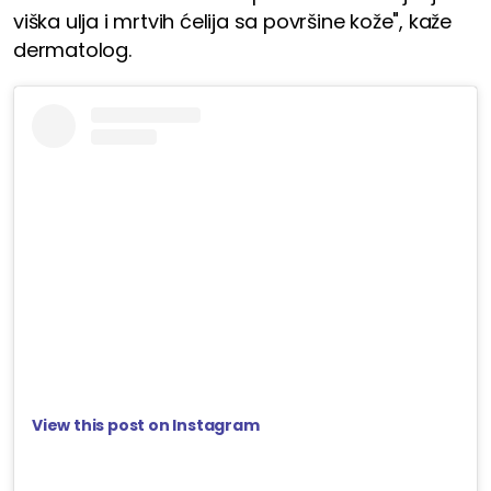
viška ulja i mrtvih ćelija sa površine kože", kaže
dermatolog.
View this post on Instagram