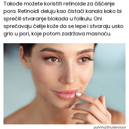
Takođe možete koristiti retinoide za čišćenje
pora. Retinoidi deluju kao čistači kanala kako bi
sprečili stvaranje blokada u folikulu. Oni
sprečavaju ćelije kože da se lepe i stvaraju usko
grlo u pori, koje potom zadržava masnoću.
puhhha/Shutterstock