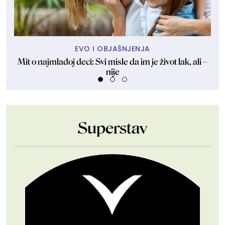
EVO I OBJAŠNJENJA
Mit o najmlađoj deci: Svi misle da im je život lak, ali –
Ruž
nije
Superstav