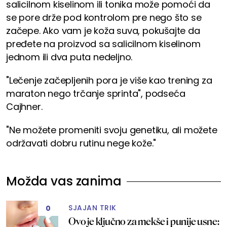
salicilnom kiselinom ili tonika može pomoći da
se pore drže pod kontrolom pre nego što se
začepe. Ako vam je koža suva, pokušajte da
pređete na proizvod sa salicilnom kiselinom
jednom ili dva puta nedeljno.
"Lečenje začepljenih pora je više kao trening za
maraton nego trčanje sprinta", podseća
Cajhner.
"Ne možete promeniti svoju genetiku, ali možete
održavati dobru rutinu nege kože."
Možda vas zanima
SJAJAN TRIK
0
Ovo je ključno za mekše i punije usne: