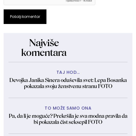
Pošalji komentar
Najviše
komentara
TAJ HOD...
Devojka Janika Sinera oduševila svet: Lepa Bosanka
pokazala svoju ženstvenu stranu FOTO
TO MOŽE SAMO ONA
Pa, da li je moguće? Prekršila je sva modna pravila da
bi pokazala čist seksepil FOTO