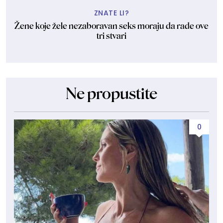
ZNATE LI?
Žene koje žele nezaboravan seks moraju da rade ove
tri stvari
Ne propustite
0