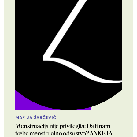
MARIJA ŠARČEVIĆ
Menstruacija nije privilegija: Da li nam
treba menstrualno odsustvo? ANKETA