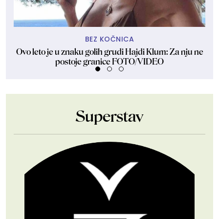
BEZ KOČNICA
Ovo leto je u znaku golih grudi Hajdi Klum: Za nju ne
Dže
postoje granice FOTO/VIDEO
Superstav