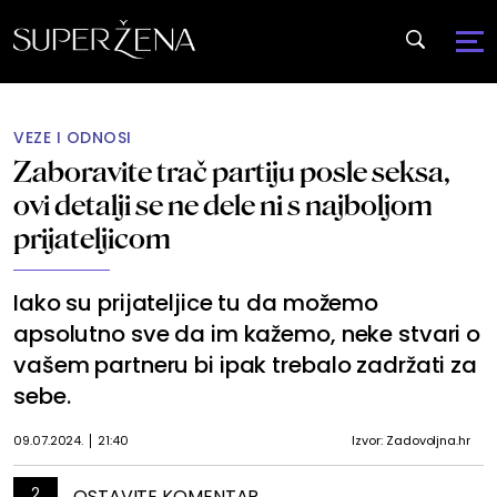
VEZE I ODNOSI
Zaboravite trač partiju posle seksa,
ovi detalji se ne dele ni s najboljom
prijateljicom
Iako su prijateljice tu da možemo
apsolutno sve da im kažemo, neke stvari o
vašem partneru bi ipak trebalo zadržati za
sebe.
09.07.2024.
21:40
Izvor: Zadovoljna.hr
2
OSTAVITE KOMENTAR