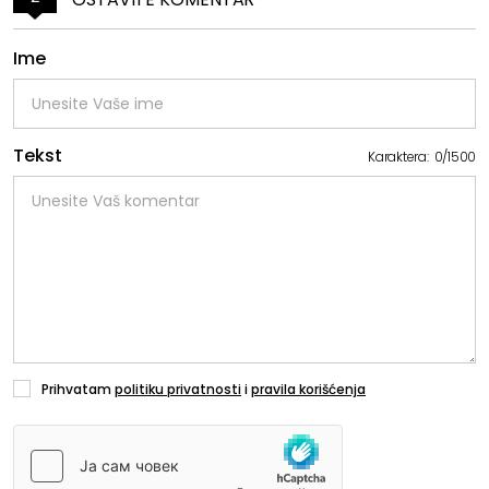
Ime
Tekst
Karaktera:
0
/
1500
Prihvatam
politiku privatnosti
i
pravila korišćenja