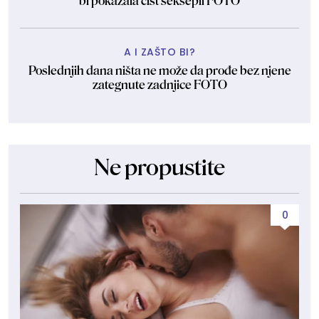
bi pokazala čist seksepil FOTO
A I ZAŠTO BI?
Poslednjih dana ništa ne može da prođe bez njene
zategnute zadnjice FOTO
Ne propustite
0