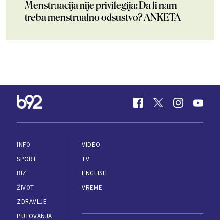
Menstruacija nije privilegija: Da li nam
treba menstrualno odsustvo? ANKETA
INFO
VIDEO
SPORT
TV
BIZ
ENGLISH
ŽIVOT
VREME
ZDRAVLJE
PUTOVANJA