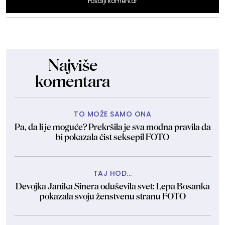
Pošalji komentar
Najviše
komentara
TO MOŽE SAMO ONA
Pa, da li je moguće? Prekršila je sva modna pravila da
bi pokazala čist seksepil FOTO
TAJ HOD...
Devojka Janika Sinera oduševila svet: Lepa Bosanka
pokazala svoju ženstvenu stranu FOTO