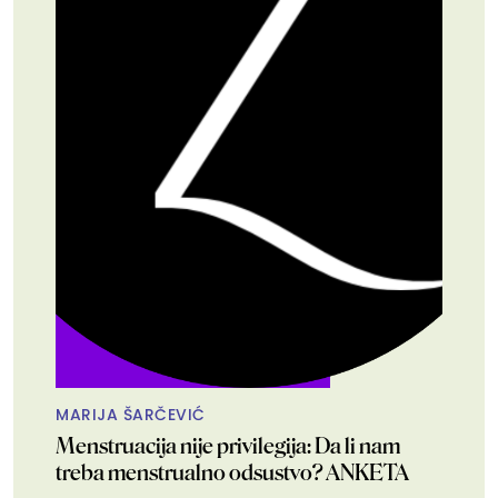
MARIJA ŠARČEVIĆ
Menstruacija nije privilegija: Da li nam
treba menstrualno odsustvo? ANKETA