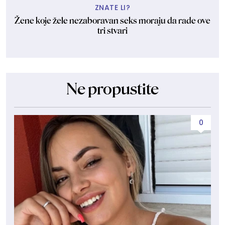
ZNATE LI?
Žene koje žele nezaboravan seks moraju da rade ove
tri stvari
Ne propustite
0