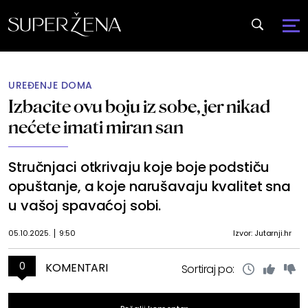
UREĐENJE DOMA
Izbacite ovu boju iz sobe, jer nikad
nećete imati miran san
Stručnjaci otkrivaju koje boje podstiču
opuštanje, a koje narušavaju kvalitet sna
u vašoj spavaćoj sobi.
05.10.2025.
9:50
Izvor: Jutarnji.hr
0
KOMENTARI
Sortiraj po: