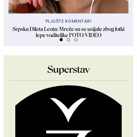
PLJUŠTE KOMENTARI
Srpska Dileta Leota: Mreže su se usijale zbog fotki
lepe voditeljke FOTO/VIDEO
Superstav