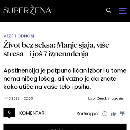
VEZE I ODNOSI
Život bez seksa: Manje sjaja, više
stresa – i još 7 iznenađenja
Apstinencija je potpuno ličan izbor i u tome
nema ničeg lošeg, ali važno je da znate
kako utiče na vaše telo i psihu.
14.10.2025.
22:00
Izvor: Ženski magazin
6
KOMENTARI
Sortiraj po: