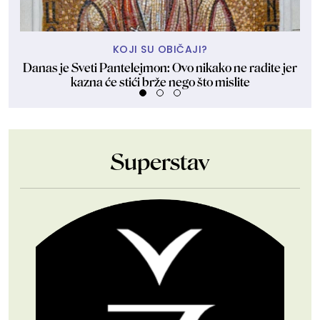
KOJI SU OBIČAJI?
Danas je Sveti Pantelejmon: Ovo nikako ne radite jer
Kej
kazna će stići brže nego što mislite
Superstav