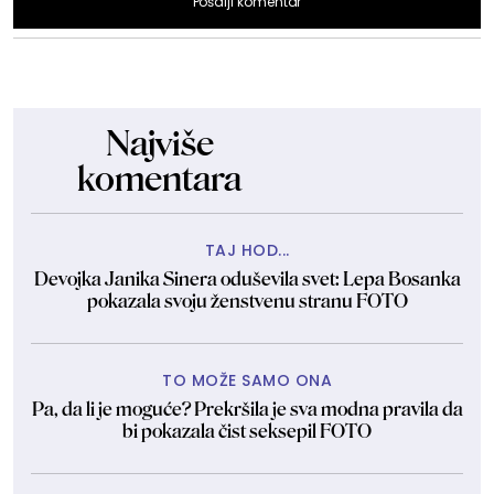
Pošalji komentar
Najviše
komentara
TAJ HOD...
Devojka Janika Sinera oduševila svet: Lepa Bosanka
pokazala svoju ženstvenu stranu FOTO
TO MOŽE SAMO ONA
Pa, da li je moguće? Prekršila je sva modna pravila da
bi pokazala čist seksepil FOTO