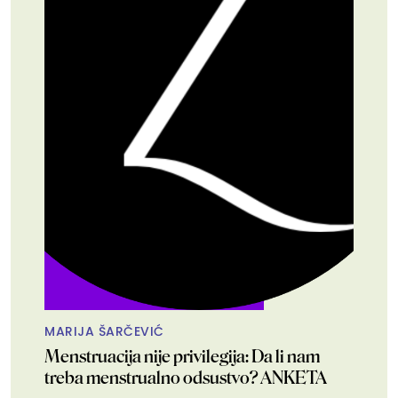
MARIJA ŠARČEVIĆ
Menstruacija nije privilegija: Da li nam
treba menstrualno odsustvo? ANKETA