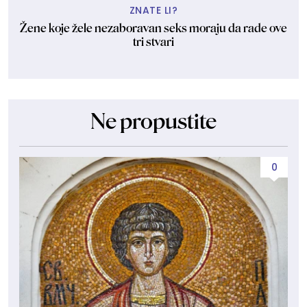
ZNATE LI?
Žene koje žele nezaboravan seks moraju da rade ove
tri stvari
Ne propustite
0