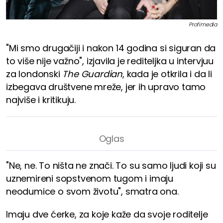
Profimedia
"Mi smo drugačiji i nakon 14 godina si siguran da
to više nije važno", izjavila je rediteljka u intervjuu
za londonski
The Guardian
, kada je otkrila i da li
izbegava društvene mreže, jer ih upravo tamo
najviše i kritikuju.
"Ne, ne. To ništa ne znači. To su samo ljudi koji su
uznemireni sopstvenom tugom i imaju
neodumice o svom životu", smatra ona.
Imaju dve ćerke, za koje kaže da svoje roditelje