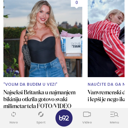
0
"VOLIM DA BUDEM U VEZI"
NAUČITE DA GA NO
Najseksi Britanka u najmanjem
Vanvremenski de
bikiniju otkrila gotovo svaki
i lepši je nego i
milimetar tela FOTO/VIDEO
✕
Novo
Sport
Video
Menu