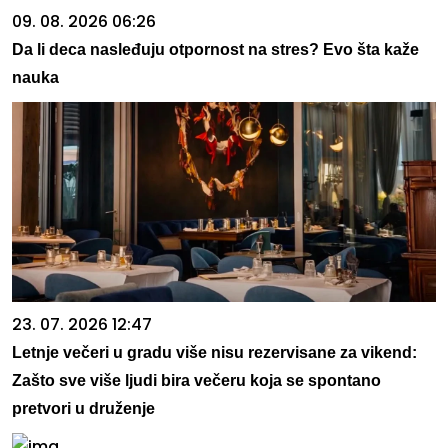
09. 08. 2026 06:26
Da li deca nasleđuju otpornost na stres? Evo šta kaže
nauka
23. 07. 2026 12:47
Letnje večeri u gradu više nisu rezervisane za vikend:
Zašto sve više ljudi bira večeru koja se spontano
pretvori u druženje