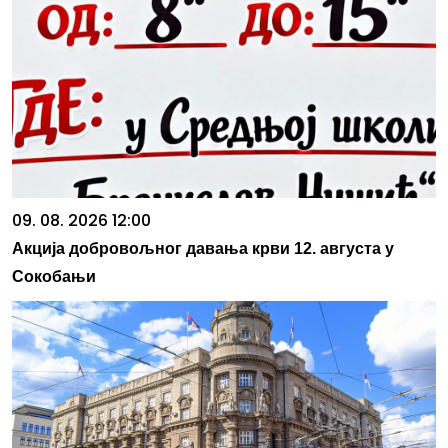
09. 08. 2026 12:00
Акција добровољног давања крви 12. августа у
Сокобањи