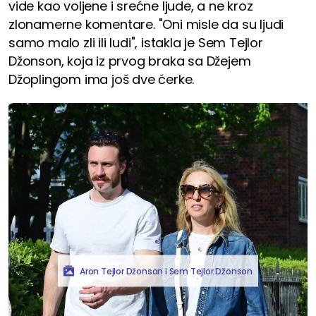
vide kao voljene i srećne ljude, a ne kroz
zlonamerne komentare. "Oni misle da su ljudi
samo malo zli ili ludi", istakla je Sem Tejlor
Džonson, koja iz prvog braka sa Džejem
Džoplingom ima još dve ćerke.
Aron Tejlor Džonson i Sem Tejlor Džonson