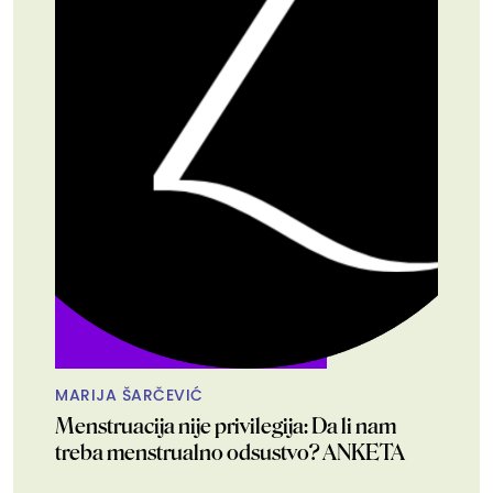
MARIJA ŠARČEVIĆ
Menstruacija nije privilegija: Da li nam
treba menstrualno odsustvo? ANKETA