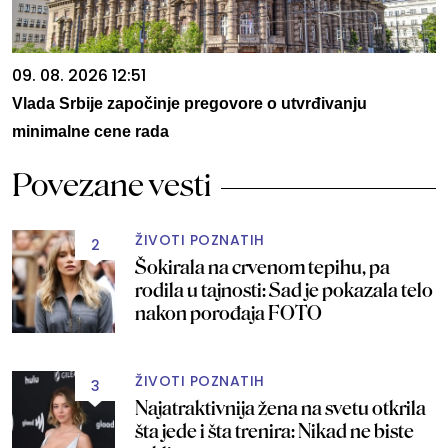
09. 08. 2026 12:51
Vlada Srbije započinje pregovore o utvrđivanju
minimalne cene rada
Povezane vesti
ŽIVOTI POZNATIH
2
Šokirala na crvenom tepihu, pa
rodila u tajnosti: Sad je pokazala telo
nakon porođaja FOTO
ŽIVOTI POZNATIH
3
Najatraktivnija žena na svetu otkrila
šta jede i šta trenira: Nikad ne biste