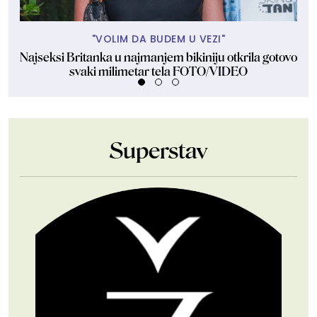
"VOLIM DA BUDEM U VEZI"
Najseksi Britanka u najmanjem bikiniju otkrila gotovo
Ov
svaki milimetar tela FOTO/VIDEO
Superstav