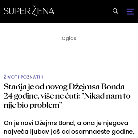
ŽIVOTI POZNATIH
Starija je od novog Džejmsa Bonda
24 godine, više ne ćuti: "Nikad nam to
nije bio problem"
On je novi Džejms Bond, a ona je njegova
najveća ljubav još od osamnaeste godine.