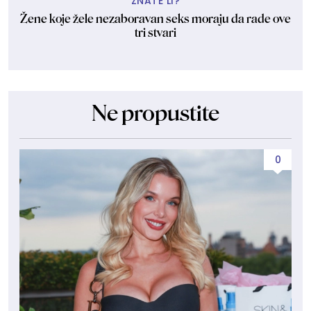
ZNATE LI?
Žene koje žele nezaboravan seks moraju da rade ove
tri stvari
Ne propustite
0