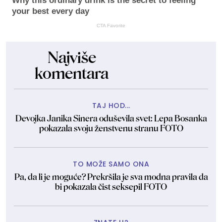
Why this ordinary drink is the secret to feeling
your best every day
CTA Favorite
Najviše
komentara
TAJ HOD...
Devojka Janika Sinera oduševila svet: Lepa Bosanka
pokazala svoju ženstvenu stranu FOTO
TO MOŽE SAMO ONA
Pa, da li je moguće? Prekršila je sva modna pravila da
bi pokazala čist seksepil FOTO