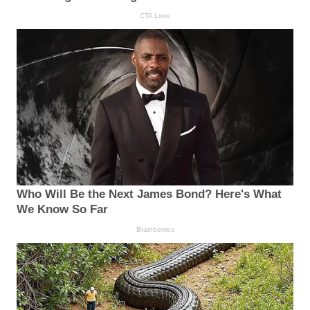
CTA Love
Who Will Be the Next James Bond? Here's What
We Know So Far
Brainberries