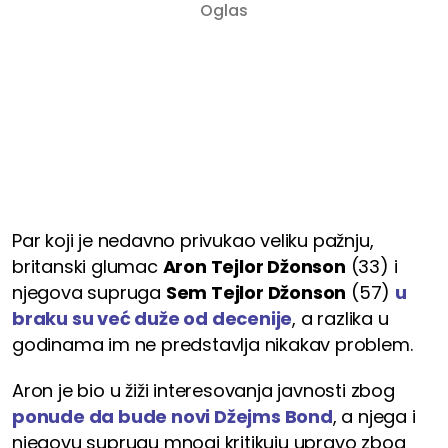
Par koji je nedavno privukao veliku pažnju,
britanski glumac
Aron Tejlor Džonson
(33) i
njegova supruga
Sem Tejlor Džonson
(57)
u
braku su već duže od decenije
, a razlika u
godinama im ne predstavlja nikakav problem.
Aron je bio u žiži interesovanja javnosti zbog
ponude da bude novi Džejms Bond
, a njega i
njegovu suprugu mnogi kritikuju upravo zbog