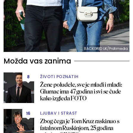
BACKGRID UK/Profimedia
Možda vas zanima
ŽIVOTI POZNATIH
8
Žene poludele, sve je mlađi i mlađi:
Glumac ima 47 godina i svi se čude
kako izgleda FOTO
LJUBAV I STRAST
16
Zbog čega je Tom Kruz raskinuo s
fatalnom Ruskinjom, 25 godina