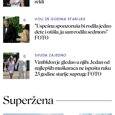
rekli
VOLI 26 GODINA STARIJEG
0
"Uspešna sponzoruša bi rodila jedno
dete i otišla, ja sam rodila sedmoro"
FOTO
SVUDA ZAJEDNO
0
Vimbldon je gledao u njih: Jedan od
najlepših muškaraca ne ispušta ruku
23 godine starije supruge FOTO
Superžena