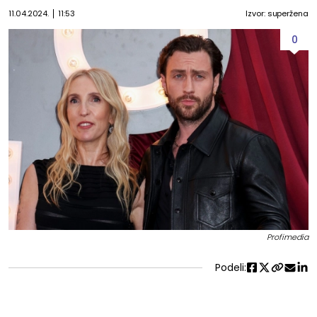
11.04.2024.
11:53
Izvor: superžena
0
Profimedia
Podeli: