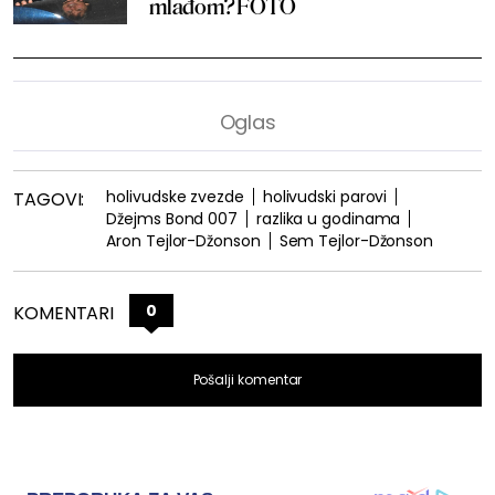
mlađom? FOTO
holivudske zvezde
holivudski parovi
TAGOVI:
Džejms Bond 007
razlika u godinama
Aron Tejlor-Džonson
Sem Tejlor-Džonson
0
KOMENTARI
Pošalji komentar