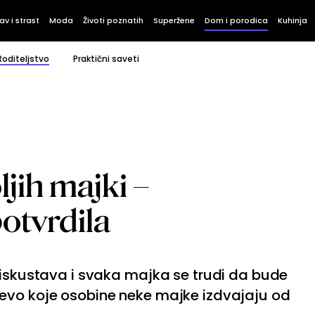
av i strast
Moda
Životi poznatih
Superžene
Dom i porodica
Kuhinja
Roditeljstvo
Praktični saveti
ljih majki –
potvrdila
 iskustava i svaka majka se trudi da bude
evo koje osobine neke majke izdvajaju od