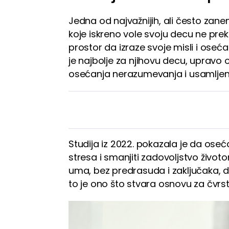
Jedna od najvažnijih, ali često zane
koje iskreno vole svoju decu ne prek
prostor da izraze svoje misli i oseća
je najbolje za njihovu decu, uprav
osećanja nerazumevanja i usamljen
Studija iz 2022. pokazala je da os
stresa i smanjiti zadovoljstvo živo
uma, bez predrasuda i zaključaka, d
to je ono što stvara osnovu za čvrst