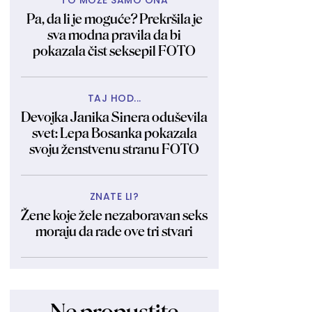
TO MOŽE SAMO ONA
Pa, da li je moguće? Prekršila je
sva modna pravila da bi
pokazala čist seksepil FOTO
TAJ HOD...
Devojka Janika Sinera oduševila
svet: Lepa Bosanka pokazala
svoju ženstvenu stranu FOTO
ZNATE LI?
Žene koje žele nezaboravan seks
moraju da rade ove tri stvari