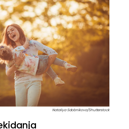
Nataliya Sdobnikova/Shutterstock
ekidanja