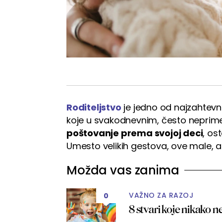
Roditeljstvo
je jedno od najzahtevniji
koje u svakodnevnim, često nepri
poštovanje prema svojoj deci
, os
Umesto velikih gestova, ove male, ali
Možda vas zanima
VAŽNO ZA RAZOJ
0
8 stvari koje nikako ne