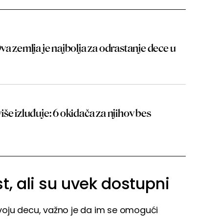
va zemlja je najbolja za odrastanje dece u
še izluđuje: 6 okidača za njihov bes
t, ali su uvek dostupni
 svoju decu, važno je da im se omogući