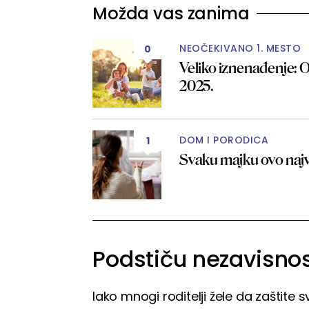
Možda vas zanima
NEOČEKIVANO 1. MESTO
0
Veliko iznenađenje: O
2025.
DOM I PORODICA
1
Svaku majku ovo najvi
Podstiču nezavisnos
Iako mnogi roditelji žele da zaštite