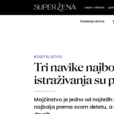
Lepa i zdrava
Ljub
Uređenje doma
RODITELJSTVO
Tri navike najbo
istraživanja su 
Majčinstvo je jedno od najtežih
najbolja prema svom detetu, a 