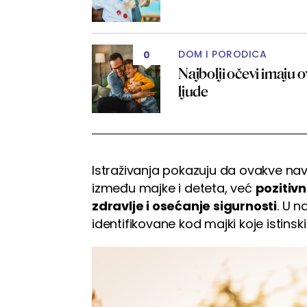
DOM I PORODICA
0
Najbolji očevi imaju o
ljude
Istraživanja pokazuju da ovakve na
između majke i deteta, već
pozitivn
zdravlje i osećanje sigurnosti
. U n
identifikovane kod majki koje istinsk