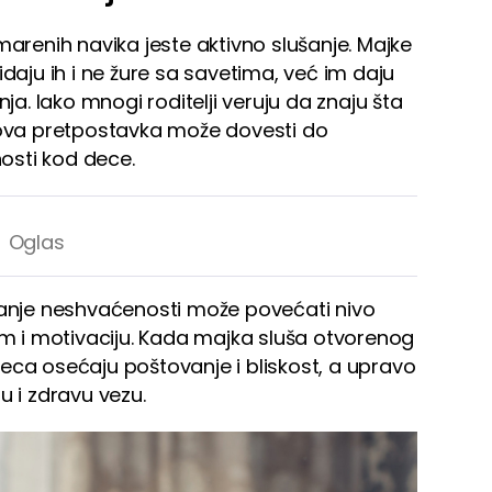
marenih navika jeste aktivno slušanje. Majke
idaju ih i ne žure sa savetima, već im daju
nja. Iako mnogi roditelji veruju da znaju šta
o ova pretpostavka može dovesti do
osti kod dece.
ećanje neshvaćenosti može povećati nivo
tom i motivaciju. Kada majka sluša otvorenog
eca osećaju poštovanje i bliskost, a upravo
u i zdravu vezu.