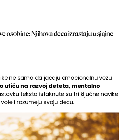
ve osobine: Njihova deca izrastaju u sjajne
vike ne samo da jačaju emocionalnu vezu
o utiču na razvoj deteta, mentalno
astavku teksta istaknute su tri ključne navike
i vole i razumeju svoju decu.