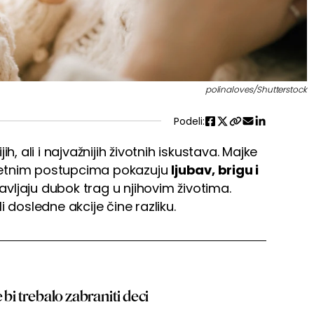
polinaloves/Shutterstock
Podeli:
h, ali i najvažnijih životnih iskustava. Majke
metnim postupcima pokazuju
ljubav, brigu i
tavljaju dubok trag u njihovim životima.
 dosledne akcije čine razliku.
 bi trebalo zabraniti deci