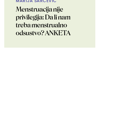
MARIJA ŠARČEVIĆ
Menstruacija nije
privilegija: Da li nam
treba menstrualno
odsustvo? ANKETA