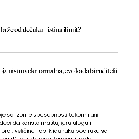
brže od dečaka – istina ili mit?
ja nisu uvek normalna, evo kada bi roditelji
voje senzorne sposobnosti tokom ranih
eci da koriste maštu, igru uloga i
roj, veličina i oblik idu ruku pod ruku sa
vnost“, kaže Lorene Janovski, radni