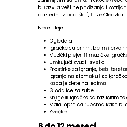
bi razvila veštine podizanja i kotrl
da sede uz podršku", kaže Oledzka.
Neke ideje:
Ogledala
Igračke sa crnim, belim i crve
Muzički plejeri ili muzičke igrač
Umirujući zvuci i svetla
Prostirke za igranje, bebi tere
igranja na stomaku i sa igračka
kada je dete na leđima
Glodalice za zube
Knjige ili igračke sa različitim 
Mala lopta sa rupama kako bi 
Zvečke
6 do 12 meseci