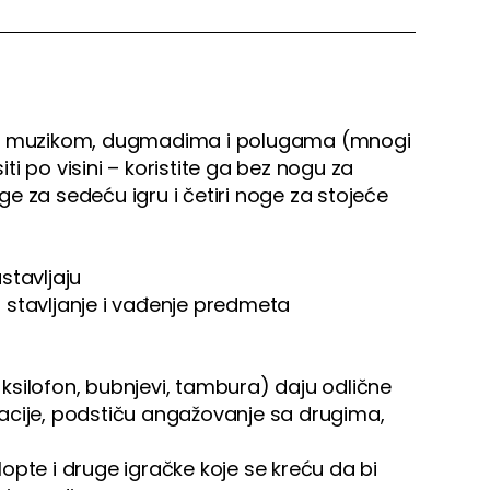
sa muzikom, dugmadima i polugama (mnogi
i po visini – koristite ga bez nogu za
e za sedeću igru i četiri noge za stojeće
astavljaju
za stavljanje i vađenje predmeta
, ksilofon, bubnjevi, tambura) daju odlične
acije, podstiču angažovanje sa drugima,
 lopte i druge igračke koje se kreću da bi