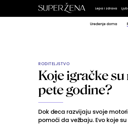
Lepa i zdrava
Ljub
Uređenje doma
RODITELJSTVO
Koje igračke su
pete godine?
Dok deca razvijaju svoje motori
pomoći da vežbaju. Evo koje su n