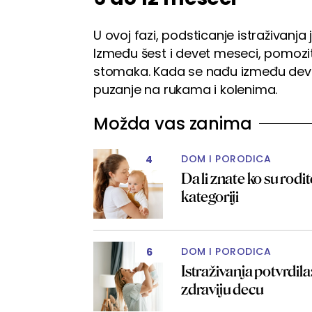
U ovoj fazi, podsticanje istraživanja 
Između šest i devet meseci, pomoz
stomaka. Kada se nađu između devet
puzanje na rukama i kolenima.
Možda vas zanima
DOM I PORODICA
4
Da li znate ko su rodit
kategoriji
DOM I PORODICA
6
Istraživanja potvrdil
zdraviju decu