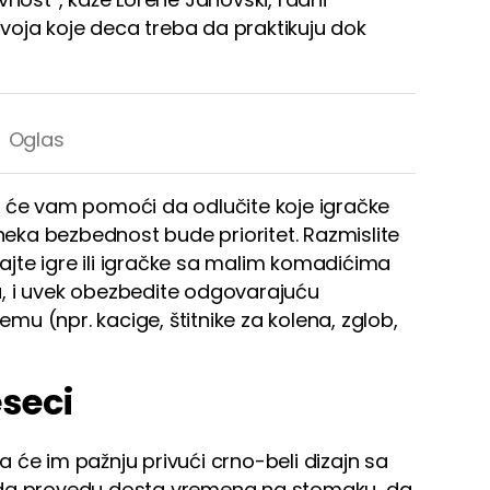
azvoja koje deca treba da praktikuju dok
e će vam pomoći da odlučite koje igračke
 neka bezbednost bude prioritet. Razmislite
jte igre ili igračke sa malim komadićima
sta, i uvek obezbedite odgovarajuću
u (npr. kacige, štitnike za kolena, zglob,
seci
 će im pažnju privući crno-beli dizajn sa
 da provedu dosta vremena na stomaku, da