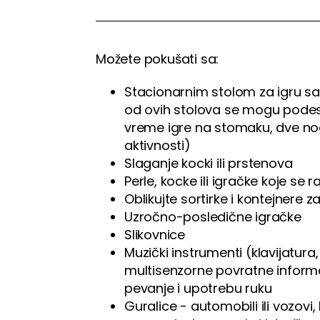
Možete pokušati sa:
Stacionarnim stolom za igru 
od ovih stolova se mogu podesit
vreme igre na stomaku, dve nog
aktivnosti)
Slaganje kocki ili prstenova
Perle, kocke ili igračke koje se r
Oblikujte sortirke i kontejnere 
Uzročno-posledične igračke
Slikovnice
Muzički instrumenti (klavijatura
multisenzorne povratne inform
pevanje i upotrebu ruku
Guralice - automobili ili vozovi,