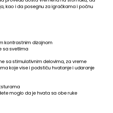
janja, kao i da posegnu za igračkama i počnu
nim kontrastnim dizajnom
ke sa svetlima
tane sa stimulativnim delovima, za vreme
ma koje vise i podstiču hvatanje i udaranje
teksturama
dete moglo da je hvata sa obe ruke