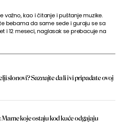
je važno, kao i čitanje i puštanje muzike.
ite bebama da same sede i guraju se sa
 i 12 meseci, naglasak se prebacuje na
elji slonovi? Saznajte da li i vi pripadate ovoj
a: Mame koje ostaju kod kuće odgajaju