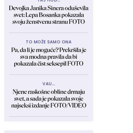
TAJ HOD...
Devojka Janika Sinera oduševila
svet: Lepa Bosanka pokazala
svoju ženstvenu stranu FOTO
TO MOŽE SAMO ONA
Pa, da li je moguće? Prekršila je
sva modna pravila da bi
pokazala čist seksepil FOTO
VAU...
Njene raskošne obline drmaju
svet, a sada je pokazala svoje
najseksi izdanje FOTO/VIDEO