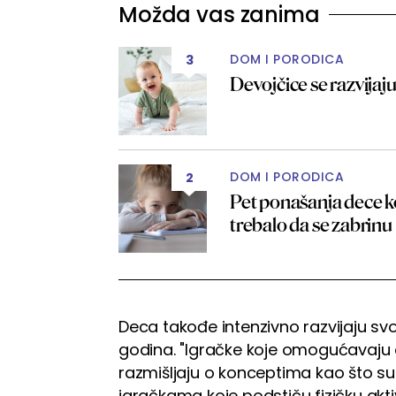
Možda vas zanima
DOM I PORODICA
3
Devojčice se razvijaju 
DOM I PORODICA
2
Pet ponašanja dece ko
trebalo da se zabrinu
Deca takođe intenzivno razvijaju s
godina. "Igračke koje omogućavaju d
razmišljaju o konceptima kao što su b
igračkama koje podstiču fizičku akti