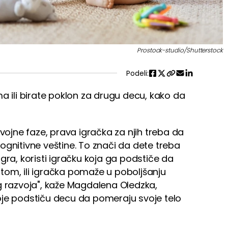
Prostock-studio/Shutterstock
Podeli:
a ili birate poklon za drugu decu, kako da
?
zvojne faze, prava igračka za njih treba da
ognitivne veštine. To znači da dete treba
gra, koristi igračku koja ga podstiče da
optom, ili igračka pomaže u poboljšanju
g razvoja", kaže Magdalena Oledzka,
 koje podstiču decu da pomeraju svoje telo