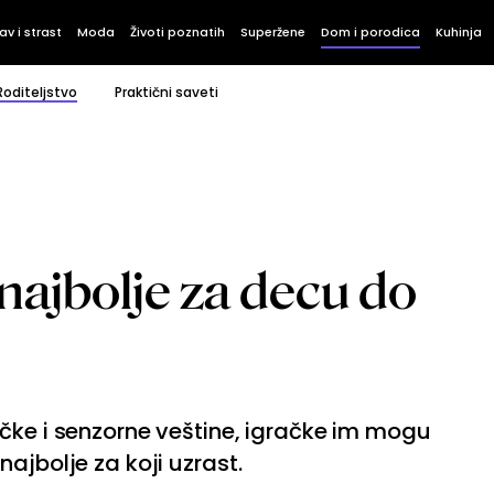
av i strast
Moda
Životi poznatih
Superžene
Dom i porodica
Kuhinja
Roditeljstvo
Praktični saveti
 najbolje za decu do
čke i senzorne veštine, igračke im mogu
ajbolje za koji uzrast.