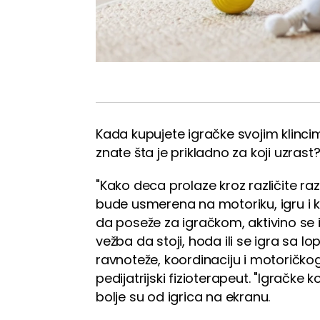
Kada kupujete igračke svojim klincim
znate šta je prikladno za koji uzrast
"Kako deca prolaze kroz različite ra
bude usmerena na motoriku, igru i k
da poseže za igračkom, aktivino se i
vežba da stoji, hoda ili se igra sa l
ravnoteže, koordinaciju i motoričko
pedijatrijski fizioterapeut. "Igračke
bolje su od igrica na ekranu.