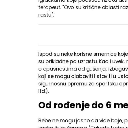
terapeut. "Ovo su kritične oblasti r
rastu".
Ispod su neke korisne smernice koj
su prikladne po uzrastu. Kao i uvek,
o opasnostima od gušenja, izbegava
koji se mogu olabaviti i staviti u u
sigurnosnu opremu za sportsku oprem
itd.).
Od rođenje do 6 me
Bebe ne mogu jasno da vide boje, pa
zanimljivim šarama. "Takođe treba