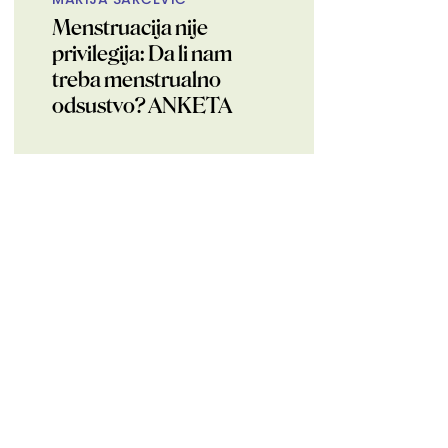
Menstruacija nije
privilegija: Da li nam
treba menstrualno
odsustvo? ANKETA