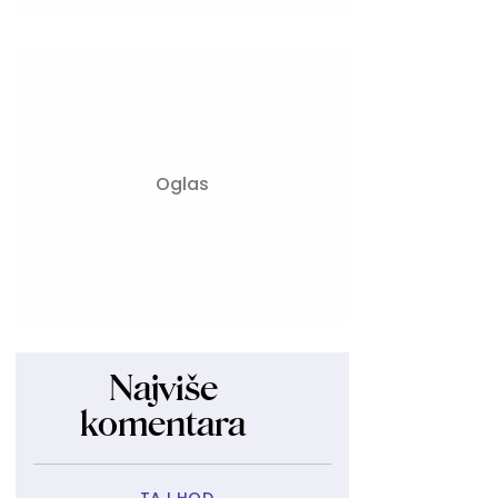
Najviše
komentara