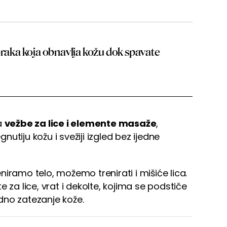
oraka koja obnavlja kožu dok spavate
a
vežbe za lice i elemente masaže
,
utiju kožu i svežiji izgled bez ijedne
niramo telo, možemo trenirati i mišiće lica.
 za lice, vrat i dekolte, kojima se podstiče
rodno zatezanje kože.