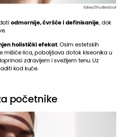
fizkes/Shutterstock
dati
odmornije, čvršće i definisanije
, dok
ve.
jen holistički efekat
. Osim estetskih
 mišiće lica, poboljšava dotok kiseonika u
doprinosi zdravijem i svežijem tenu. Uz
aditi kod kuće.
za početnike