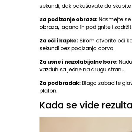
sekundi, dok pokušavate da skupite 
Za podizanje obraza:
Nasmejte se 
obraza, lagano ih podignite i zadrži
Za oči i kapke:
Širom otvorite oči k
sekundi bez podizanja obrva.
Za usne i nazolabijalne bore:
Nadu
vazduh sa jedne na drugu stranu.
Za podbradak:
Blago zabacite glav
plafon.
Kada se vide rezulta