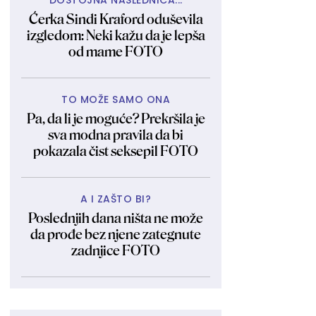
DOSTOJNA NASLEDNICA...
Ćerka Sindi Kraford oduševila
izgledom: Neki kažu da je lepša
od mame FOTO
TO MOŽE SAMO ONA
Pa, da li je moguće? Prekršila je
sva modna pravila da bi
pokazala čist seksepil FOTO
A I ZAŠTO BI?
Poslednjih dana ništa ne može
da prođe bez njene zategnute
zadnjice FOTO