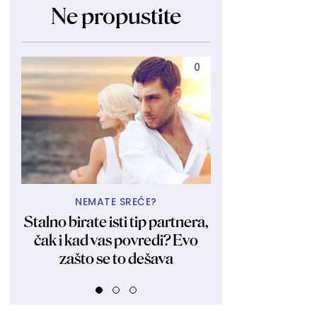
Ne propustite
0
NEMATE SREĆE?
A TU JE 
Stalno birate isti tip partnera,
Bila i ostala 
čak i kad vas povredi? Evo
Kraljica obl
zašto se to dešava
fotkama zagol
FOT