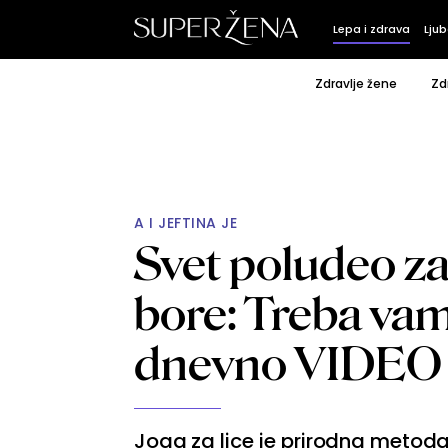
Lepa i zdrava
Ljub
Zdravlje žene
Zd
A I JEFTINA JE
Svet poludeo za
bore: Treba va
dnevno VIDEO
Joga za lice je prirodna metod