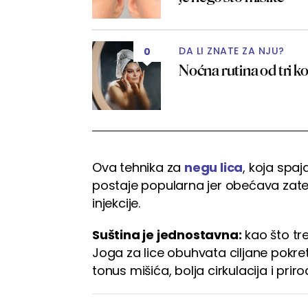
DA LI ZNATE ZA NJU?
0
Noćna rutina od tri k
Ova tehnika za
negu lica
, koja spaj
postaje popularna jer obećava zategn
injekcije.
Suština je jednostavna:
kao što tre
Joga za lice obuhvata ciljane pokrete
tonus mišića, bolja cirkulacija i pri