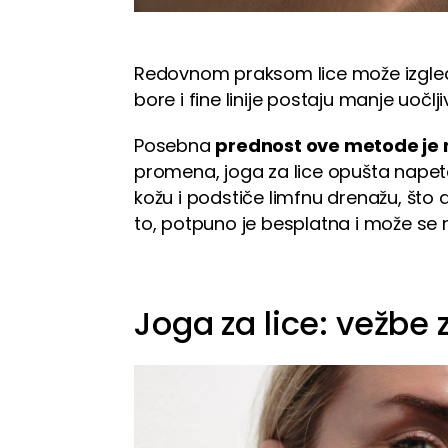
Redovnom praksom lice može izgle
bore i fine linije postaju manje uočlji
Posebna
prednost ove metode je n
promena, joga za lice opušta napete
kožu i podstiče limfnu drenažu, što 
to, potpuno je besplatna i može se r
Joga za lice: vežbe 