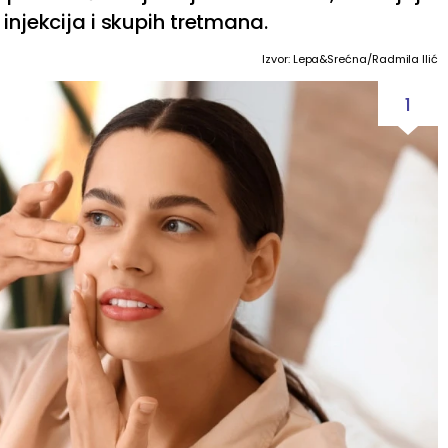
 injekcija i skupih tretmana.
Izvor: Lepa&Srećna/Radmila Ilić
1