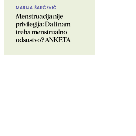
MARIJA ŠARČEVIĆ
Menstruacija nije
privilegija: Da li nam
treba menstrualno
odsustvo? ANKETA