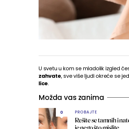
U svetu u kom se mladolik izgled če
zahvate
, sve više ljudi okreće se 
lice
.
Možda vas zanima
PROBAJTE
0
Rešite se tamnih i na
je nego što mislite