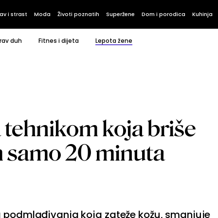
av i strast
Moda
Životi poznatih
Superžene
Dom i porodica
Kuhinja
rav duh
Fitnes i dijeta
Lepota žene
 tehnikom koja briše
m samo 20 minuta
a podmlađivanja koja zateže kožu, smanjuje