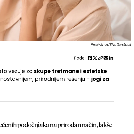
Pixel-Shot/Shutterstock
Podeli:
sto vezuje za
skupe tretmane i estetske
jednostavnijem, prirodnijem rešenju –
jogi za
tečenih podočnjaka na prirodan način, lakše