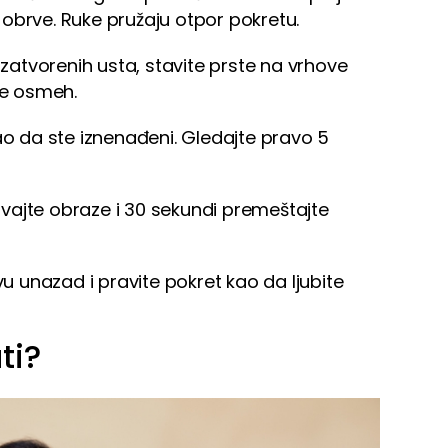
obrve. Ruke pružaju otpor pokretu.
zatvorenih usta, stavite prste na vrhove
te osmeh.
ao da ste iznenađeni. Gledajte pravo 5
vajte obraze i 30 sekundi premeštajte
u unazad i pravite pokret kao da ljubite
ti?