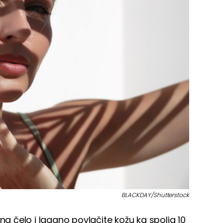
BLACKDAY/Shutterstock
na čelo i lagano povlačite kožu ka spolja 10