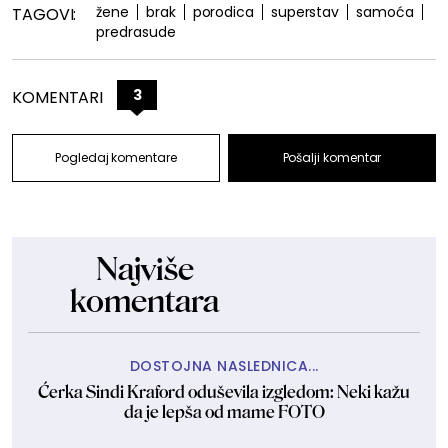
žene
brak
porodica
superstav
samoća
TAGOVI:
predrasude
3
KOMENTARI
Pogledaj komentare
Pošalji komentar
Najviše
komentara
DOSTOJNA NASLEDNICA...
Ćerka Sindi Kraford oduševila izgledom: Neki kažu
da je lepša od mame FOTO