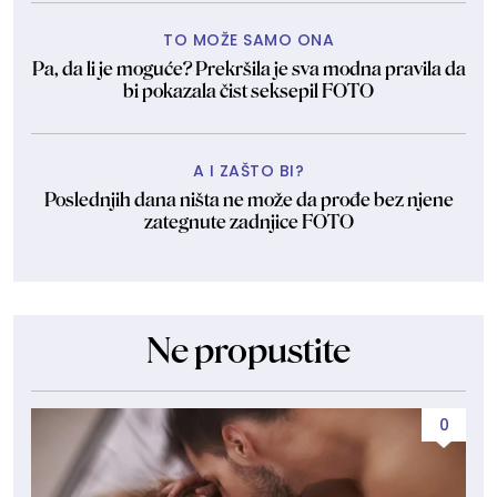
TO MOŽE SAMO ONA
Pa, da li je moguće? Prekršila je sva modna pravila da
bi pokazala čist seksepil FOTO
A I ZAŠTO BI?
Poslednjih dana ništa ne može da prođe bez njene
zategnute zadnjice FOTO
Ne propustite
0