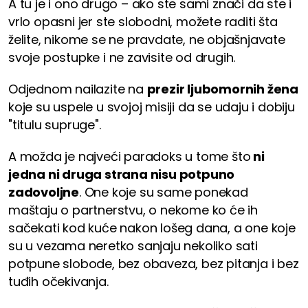
A tu je i ono drugo – ako ste sami znači da ste i
vrlo opasni jer ste slobodni, možete raditi šta
želite, nikome se ne pravdate, ne objašnjavate
svoje postupke i ne zavisite od drugih.
Odjednom nailazite na
prezir ljubomornih žena
koje su uspele u svojoj misiji da se udaju i dobiju
"titulu supruge".
A možda je najveći paradoks u tome što
ni
jedna ni druga strana nisu potpuno
zadovoljne
. One koje su same ponekad
maštaju o partnerstvu, o nekome ko će ih
sačekati kod kuće nakon lošeg dana, a one koje
su u vezama neretko sanjaju nekoliko sati
potpune slobode, bez obaveza, bez pitanja i bez
tuđih očekivanja.