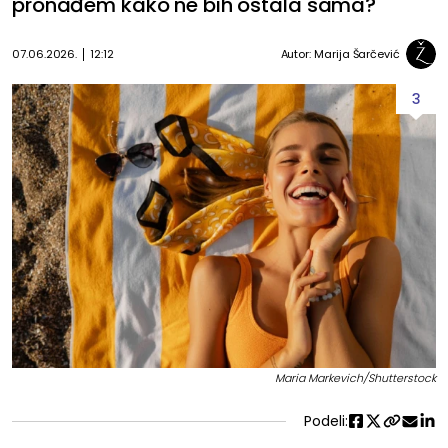
pronađem kako ne bih ostala sama?
07.06.2026.
12:12
Autor:
Marija Šarčević
3
Maria Markevich/Shutterstock
Podeli: