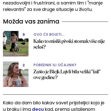
nezadovoljni i frustrirani, a samim tim i "manje
relevantni" za sve druge situacije u životu.
Možda vas zanima
OVO ĆE BOLETI...
9
Kako to misliš pivski stomak više nije
seksi?
POBEDNIK ILI OČAJNIK?
2
Zašto je Blejk Lajvli bila veliki "fail"
ove godine?
Kako da dam bilo kakav savet prijateljici koja je
u braku i ima
decu
kad, prema ustaljenom