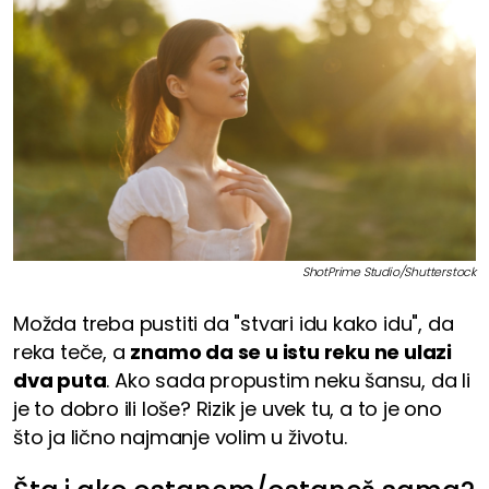
ShotPrime Studio/Shutterstock
Možda treba pustiti da "stvari idu kako idu", da
reka teče, a
znamo da se u istu reku ne ulazi
dva puta
. Ako sada propustim neku šansu, da li
je to dobro ili loše? Rizik je uvek tu, a to je ono
što ja lično najmanje volim u životu.