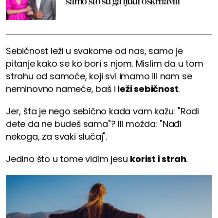
samo što su ga ljudi oskrnavili
Sebičnost leži u svakome od nas, samo je
pitanje kako se ko bori s njom. Mislim da u tom
strahu od samoće, koji svi imamo ili nam se
neminovno nameće, baš i
leži sebičnost
.
Jer, šta je nego sebično kada vam kažu: "Rodi
dete da ne budeš sama"? Ili možda: "Nađi
nekoga, za svaki slučaj".
Jedino što u tome vidim jesu
korist i strah
.