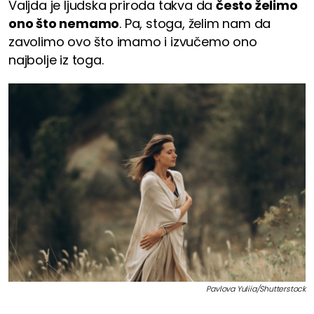
Valjda je ljudska priroda takva da
često želimo
ono što nemamo
. Pa, stoga, želim nam da
zavolimo ovo što imamo i izvučemo ono
najbolje iz toga.
Pavlova Yuliia/Shutterstock