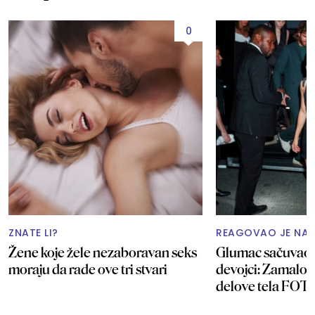
0
ZNATE LI?
REAGOVAO JE NA 
Žene koje žele nezaboravan seks
Glumac sačuvao u
moraju da rade ove tri stvari
devojci: Zamalo j
delove tela FOT