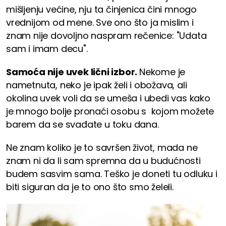
mišljenju većine, nju ta činjenica čini mnogo
vrednijom od mene. Sve ono što ja mislim i
znam nije dovoljno naspram rečenice: "Udata
sam i imam decu".
Samoća nije uvek lični izbor.
Nekome je
nametnuta, neko je ipak želi i obožava, ali
okolina uvek voli da se umeša i ubedi vas kako
je mnogo bolje pronaći osobu s kojom možete
barem da se svađate u toku dana.
Ne znam koliko je to savršen život, mada ne
znam ni da li sam spremna da u budućnosti
budem sasvim sama. Teško je doneti tu odluku i
biti siguran da je to ono što smo želeli.