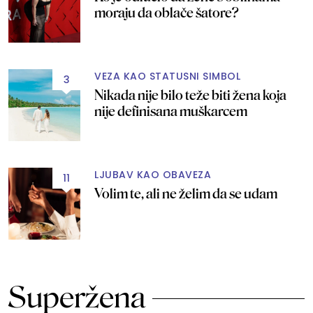
moraju da oblače šatore?
VEZA KAO STATUSNI SIMBOL
3
Nikada nije bilo teže biti žena koja
nije definisana muškarcem
LJUBAV KAO OBAVEZA
11
Volim te, ali ne želim da se udam
Superžena