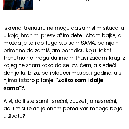
Iskreno, trenutno ne mogu da zamislim situaciju
u kojoj hranim, presvlačim dete i čitam bajke, a
možda je to i do toga što sam SAMA, pa nije ni
prirodno da zamišljam porodicu koju, fakat,
trenutno ne mogu da imam. Pravi začarni krug iz
kojeg ne znam kako da se izvučem, a sledeći
dan je tu, blizu, pa i sledeći mesec, i godina, a s
njima i staro pitanje:
"Zašto sam i dalje
sama"?
.
A vi, da li ste sami i srećni, zauzeti, a nesrećni, i
da li mislite da je onom pored vas mnogo bolje
u životu?