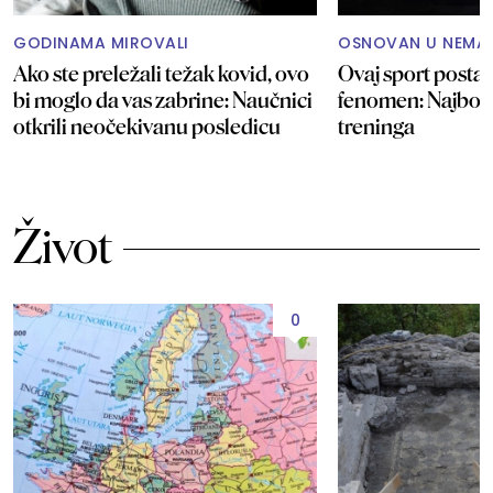
GODINAMA MIROVALI
OSNOVAN U NEMA
Ako ste preležali težak kovid, ovo
Ovaj sport postaje
bi moglo da vas zabrine: Naučnici
fenomen: Najbolj
otkrili neočekivanu posledicu
treninga
Život
0