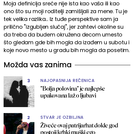
Moja definicija sreće nije ista kao vaša ili kao
ono što su moji roditelji zamišljali za mene. Tu je
tek velika razlika... Iz tuđe perspektive sam ja
prilično "izgubljen slučaj", jer zahtevi okoline su
da treba da budem okružena decom umesto
što gledam gde bih mogla da izađem u subotu i
koje novo mesto u gradu bih mogla da posetim.
Možda vas zanima
NAJOPASNIJA REČENICA
3
"Bolja polovina" je najlepše
upakovana laž o ljubavi
STVAR JE OZBILJNA
2
Živeće ovaj patrijarhat dokle god
postoji krhki muški ego