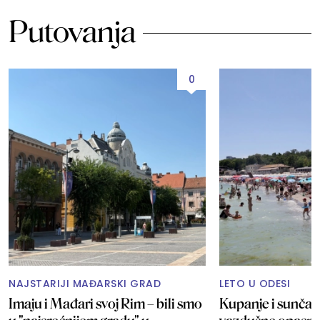
Putovanja
0
NAJSTARIJI MAĐARSKI GRAD
LETO U ODESI
Imaju i Mađari svoj Rim – bili smo
Kupanje i sunčan