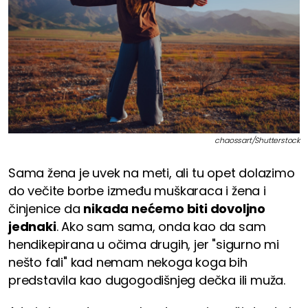
chaossart/Shutterstock
Sama žena je uvek na meti, ali tu opet dolazimo
do večite borbe između muškaraca i žena i
činjenice da
nikada nećemo biti dovoljno
jednaki
. Ako sam sama, onda kao da sam
hendikepirana u očima drugih, jer "sigurno mi
nešto fali" kad nemam nekoga koga bih
predstavila kao dugogodišnjeg dečka ili muža.