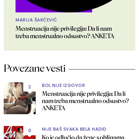
MARIJA ŠARČEVIĆ
Menstruacija nije privilegija: Da li nam
treba menstrualno odsustvo? ANKETA
Povezane vesti
BOL NIJE IZGOVOR
2
Menstruacija nije privilegija: Da li
nam treba menstrualno odsustvo?
ANKETA
NIJE BAŠ SVAKA BELA HADID
0
Ko je odlučio da žene s oblinama