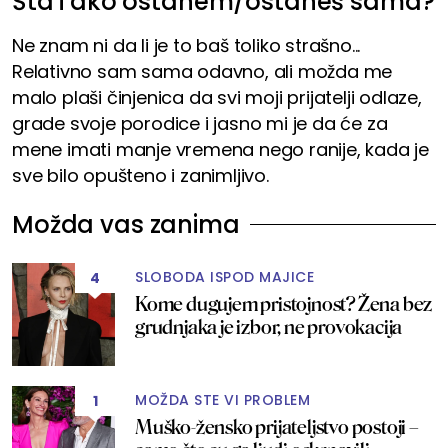
Šta i ako ostanem/ostaneš sama?
Ne znam ni da li je to baš toliko strašno...
Relativno sam sama odavno, ali možda me
malo plaši činjenica da svi moji prijatelji odlaze,
grade svoje porodice i jasno mi je da će za
mene imati manje vremena nego ranije, kada je
sve bilo opušteno i zanimljivo.
Možda vas zanima
SLOBODA ISPOD MAJICE
4
Kome dugujem pristojnost? Žena bez
grudnjaka je izbor, ne provokacija
MOŽDA STE VI PROBLEM
1
Muško-žensko prijateljstvo postoji –