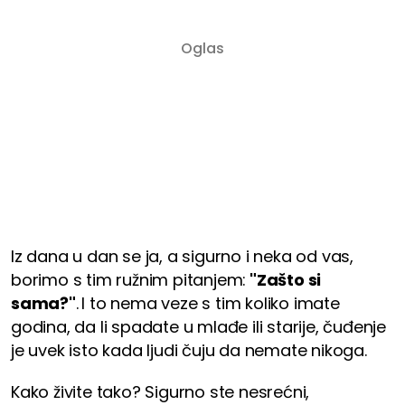
Iz dana u dan se ja, a sigurno i neka od vas,
borimo s tim ružnim pitanjem:
"Zašto si
sama?"
.
I to nema veze s tim koliko imate
godina, da li spadate u mlađe ili starije, čuđenje
je uvek isto kada ljudi čuju da nemate nikoga.
Kako živite tako? Sigurno ste nesrećni,