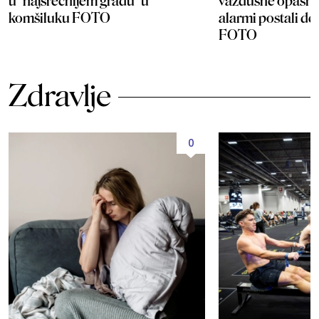
u "najsrećnijem gradu" u
vazdušne opasnos
komšiluku FOTO
alarmi postali d
FOTO
Zdravlje
0