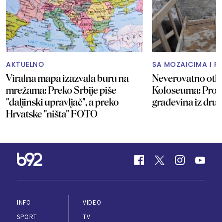
AKTUELNO
SA MOZAICIMA I F
Viralna mapa izazvala buru na
Neverovatno otkr
mrežama: Preko Srbije piše
Koloseuma: Pro
"daljinski upravljač", a preko
građevina iz dr
Hrvatske "ništa" FOTO
INFO
VIDEO
SPORT
TV