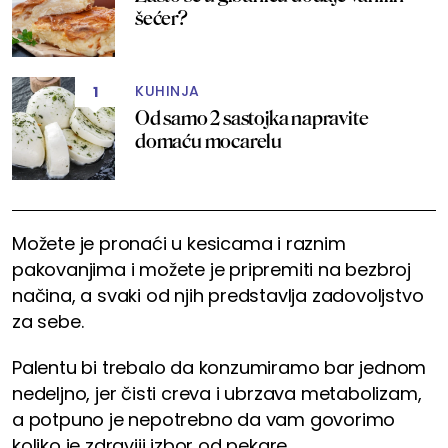
šećer?
KUHINJA
1
Od samo 2 sastojka napravite
domaću mocarelu
Možete je pronaći u kesicama i raznim
pakovanjima i možete je pripremiti na bezbroj
načina, a svaki od njih predstavlja zadovoljstvo
za sebe.
Palentu bi trebalo da konzumiramo bar jednom
nedeljno, jer čisti creva i ubrzava metabolizam,
a potpuno je nepotrebno da vam govorimo
koliko je zdraviji izbor od pekare.