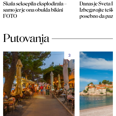
Skala seksepila eksplodirala –
Danas je Sveta P
samo jer je ona obukla bikini
Izbegavajte teške
FOTO
posebno da paze
Putovanja
3