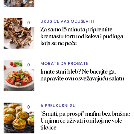
UKUS ĆE VAS ODUŠEVITI
0
Za samo 15 minuta pripremite
kremastu tortu od keksa i pudinga
koja se ne peče
MORATE DA PROBATE
0
Imate stari hleb? Ne bacajte ga,
napravite ovu osvežavajuću salatu
A PREUKUSNI SU
0
"Smuti, pa prospi" mafini bez brašna:
U njima će uživati i oni koji ne vole
tikvice