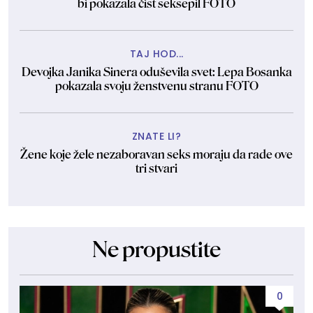
bi pokazala čist seksepil FOTO
TAJ HOD...
Devojka Janika Sinera oduševila svet: Lepa Bosanka
pokazala svoju ženstvenu stranu FOTO
ZNATE LI?
Žene koje žele nezaboravan seks moraju da rade ove
tri stvari
Ne propustite
0