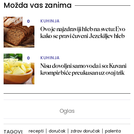
Možda vas zanima
KUHINJA
0
Ovo je najzdraviji hleb na svetu: Evo
kako se pravi čuveni Jezekiljev hleb
KUHINJA
0
Nisu dovoljni samo voda i so: Kuvani
krompir biće preukusan uz ovaj trik
recepti
doručak
zdrav doručak
palenta
TAGOVI: