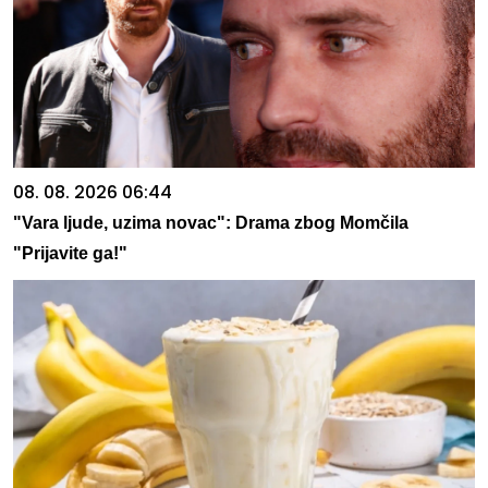
08. 08. 2026 06:44
"Vara ljude, uzima novac": Drama zbog Momčila
"Prijavite ga!"