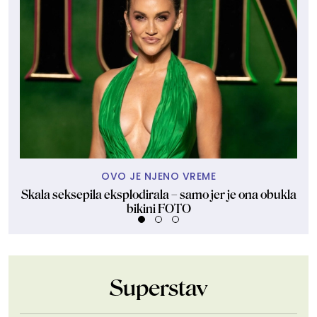
OVO JE NJENO VREME
Skala seksepila eksplodirala – samo jer je ona obukla
P
bikini FOTO
Superstav