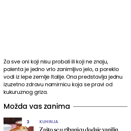
Za sve oni koji nisu probali ili koji ne znaju,
palenta je jedno vrlo zanimljivo jelo, a poreklo
vodi iz lepe zemlje Italije. Ona predstavlja jednu
izuzetno zdravu namirnicu koja se pravi od
kukuruznog griza.
Možda vas zanima
KUHINJA
3
Zašto se u gibanicu dodaje vanilin