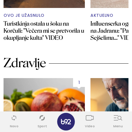
OVO JE UŽASNULO
AKTUELNO
Turistkinja ostala u šoku na
Influenserka og
Korčuli: "Večera mi se pretvorila u
na Jadranu: "Pa 
okupljanje kulta" VIDEO
Sejšelima..." VI
Zdravlje
1
✕
Novo
Sport
Video
Menu