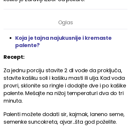
Koja je tajna najukusnije i kremaste
palente?
Recept:
Za jednu porciju stavite 2 dl vode da proključa,
stavite kašiku soli i kašiku masti ili ulja. Kad voda
provri, sklonite sa ringle i dodajte dve i po kašike
palente. Mešajte na nižoj temperaturi dva do tri
minuta.
Palenti možete dodati sir, kajmak, laneno seme,
semenke suncokreta, ajvar...šta god poželite.