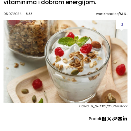
vitaminima i dobrom energijom.
05.07.2024.
8:33
Izvor: Krstarica/M. K..
0
DONOT6_STUDIO/Shutterstock
Podeli: