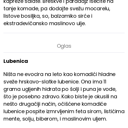
kapreze salate. Breskve i paradajz isecite na
tanje komade, pa dodajte svežu mocarelu,
listove bosiljka, so, balzamiko sirće i
ekstradevičansko maslinovo ulje.
Lubenica
Ništa ne evocira na leto kao komadići hladne
sveže hrskavo-slatke lubenice. Ona ima 11
grama ugljenih hidrata po šolji i puna je vode,
što je posebno zdravo. Kako biste je okusili na
nešto drugačiji način, očišćene komadiće
lubenice pospite izmrvljenim feta sirom, listićima
mente, solju, biberom, i maslinovim uljem.