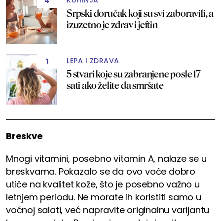
KUHINJA
4
Srpski doručak koji su svi zaboravili, a
izuzetno je zdrav i jeftin
LEPA I ZDRAVA
1
5 stvari koje su zabranjene posle 17
sati ako želite da smršate
Breskve
Mnogi vitamini, posebno vitamin A, nalaze se u
breskvama. Pokazalo se da ovo voće dobro
utiče na kvalitet kože, što je posebno važno u
letnjem periodu. Ne morate ih koristiti samo u
voćnoj salati, već napravite originalnu varijantu