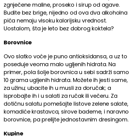
zgnječene maline, proseko i sirup od agave.
Budite bez brige, nijedno od ova dva alkoholna
pića nemaju visoku kalorijsku vrednost.
Uostalom, šta je leto bez dobrog koktela?
Borovnice
Ovo slatko voće je puno antioksidansa, a uz to
poseduje veoma malo ugljenih hidrata. Na
primer, pola šolje borovnica u sebi sadrži samo
10 grama ugljenih hidrata. Možete ih jesti same,
za užinu; ubacite ih u musli za doručak; a
isprobajte ih i u salati za ručak ili večeru. Za
dotičnu salatu pomešajte listove zelene salate,
komadiće krastavca, sirove bademe, i naravno
borovnice, pa prelijte jednostavnim dresingom.
Kupine