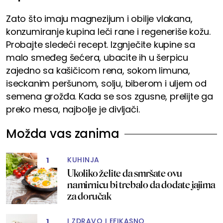
Zato što imaju magnezijum i obilje vlakana,
konzumiranje kupina leči rane i regeneriše kožu.
Probajte sledeći recept. Izgnječite kupine sa
malo smeđeg šećera, ubacite ih u šerpicu
zajedno sa kašičicom rena, sokom limuna,
iseckanim peršunom, solju, biberom i uljem od
semena grožđa. Kada se sos zgusne, prelijte ga
preko mesa, najbolje je divljači.
Možda vas zanima
KUHINJA
1
Ukoliko želite da smršate ovu
namirnicu bi trebalo da dodate jajima
za doručak
I ZDRAVO I EFIKASNO
1