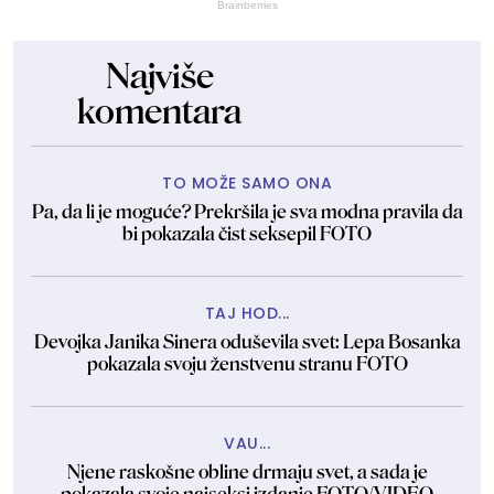
Brainberries
Najviše
komentara
TO MOŽE SAMO ONA
Pa, da li je moguće? Prekršila je sva modna pravila da
bi pokazala čist seksepil FOTO
TAJ HOD...
Devojka Janika Sinera oduševila svet: Lepa Bosanka
pokazala svoju ženstvenu stranu FOTO
VAU...
Njene raskošne obline drmaju svet, a sada je