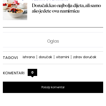
Doručak kao najbolja dijeta, ali samo
ako jedete ovu namirnicu
ishrana
doručak
vitamini
zdrav doručak
TAGOVI:
0
KOMENTARI
Pošalji komentar