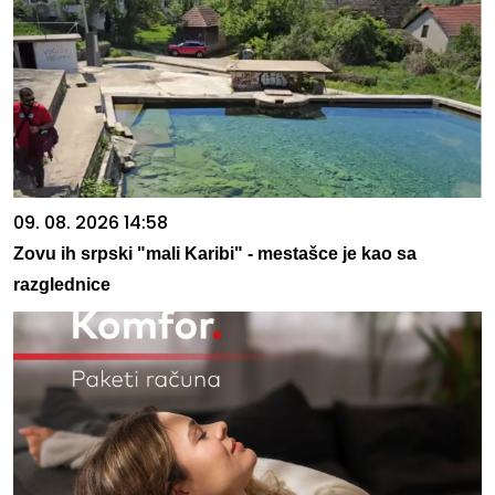
09. 08. 2026 14:58
Zovu ih srpski "mali Karibi" - mestašce je kao sa
razglednice