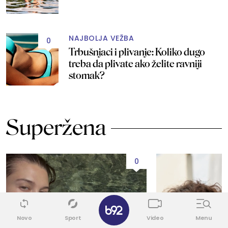
NAJBOLJA VEŽBA
0
Trbušnjaci i plivanje: Koliko dugo
treba da plivate ako želite ravniji
stomak?
Superžena
0
✕
Novo
Sport
Video
Menu