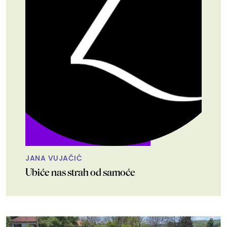
JANA VUJAČIĆ
Ubiće nas strah od samoće