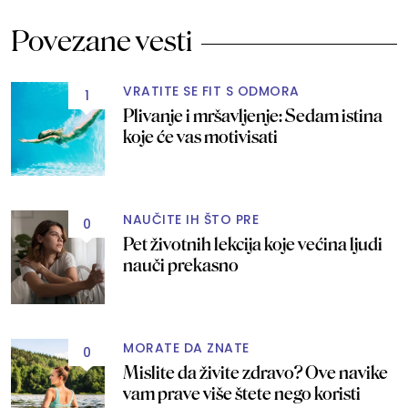
Povezane vesti
VRATITE SE FIT S ODMORA
1
Plivanje i mršavljenje: Sedam istina
koje će vas motivisati
NAUČITE IH ŠTO PRE
0
Pet životnih lekcija koje većina ljudi
nauči prekasno
MORATE DA ZNATE
0
Mislite da živite zdravo? Ove navike
vam prave više štete nego koristi