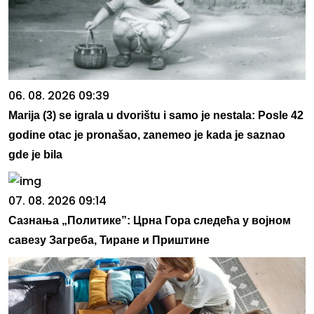
06. 08. 2026 09:39
Marija (3) se igrala u dvorištu i samo je nestala: Posle 42
godine otac je pronašao, zanemeo je kada je saznao
gde je bila
07. 08. 2026 09:14
Сазнања „Политике”: Црна Гора следећа у војном
савезу Загреба, Тиране и Приштине