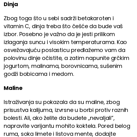
Dinja
Zbog toga što u sebi sadrži betakaroten i
vitamin C, dinja treba što češće da bude vaš
izbor. Posebno je važno da je jesti prilikom
izlaganja suncu i visokim temperaturama. Kao
osvežavajuću poslasticu predlažemo vam da
polovinu dinje očistite, a zatim napunite grčkim
jogurtom, malinama, borovnicama, sušenim
godži bobicama i medom.
Maline
Istraživanja su pokazala da su maline, zbog
prisustva kalijuma, izvrsne u borbi protiv raznih
bolesti. Ali, ako želite da budete „nevaljali”,
napravite varijantu mohito koktela. Pored belog
ruma, soka limete i listova mente, dodajte