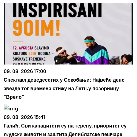
09. 08. 2026 17:00
Спектакл деведесетих у Сокобањи: Највеће денс
звезде тог времена стижу на Летњу позорницу
"Врело"
09. 08. 2026 15:41
Галић: Сви капацитети су на терену, приоритет су
људски животи и заштита Делиблатске пешчаре