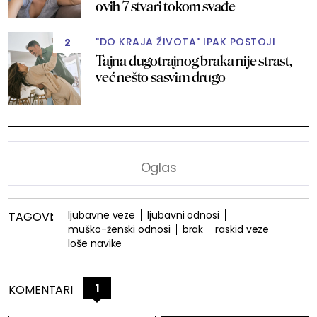
ovih 7 stvari tokom svađe
"DO KRAJA ŽIVOTA" IPAK POSTOJI
2
Tajna dugotrajnog braka nije strast,
već nešto sasvim drugo
ljubavne veze
ljubavni odnosi
TAGOVI:
muško-ženski odnosi
brak
raskid veze
loše navike
1
KOMENTARI