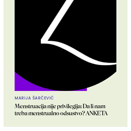
MARIJA ŠARČEVIĆ
Menstruacija nije privilegija: Da li nam
treba menstrualno odsustvo? ANKETA