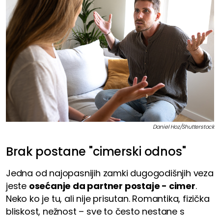
Daniel Hoz/Shutterstock
Brak postane "cimerski odnos"
Jedna od najopasnijih zamki dugogodišnjih veza
jeste
osećanje da partner postaje - cimer
.
Neko ko je tu, ali nije prisutan. Romantika, fizička
bliskost, nežnost – sve to često nestane s