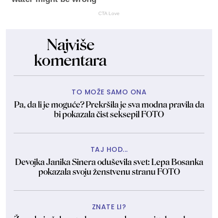
CTA Love
Najviše
komentara
TO MOŽE SAMO ONA
Pa, da li je moguće? Prekršila je sva modna pravila da
bi pokazala čist seksepil FOTO
TAJ HOD...
Devojka Janika Sinera oduševila svet: Lepa Bosanka
pokazala svoju ženstvenu stranu FOTO
ZNATE LI?