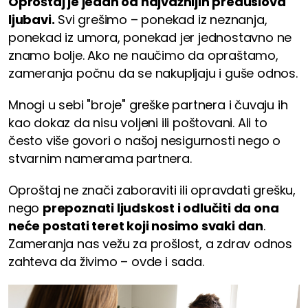
Oproštaj je jedan od najvažnijih preduslova
ljubavi.
Svi grešimo – ponekad iz neznanja,
ponekad iz umora, ponekad jer jednostavno ne
znamo bolje. Ako ne naučimo da opraštamo,
zameranja počnu da se nakupljaju i guše odnos.
Mnogi u sebi "broje" greške partnera i čuvaju ih
kao dokaz da nisu voljeni ili poštovani. Ali to
često više govori o našoj nesigurnosti nego o
stvarnim namerama partnera.
Oproštaj ne znači zaboraviti ili opravdati grešku,
nego
prepoznati ljudskost i odlučiti da ona
neće postati teret koji nosimo svaki dan
.
Zameranja nas vežu za prošlost, a zdrav odnos
zahteva da živimo – ovde i sada.