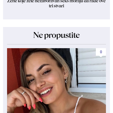
Žene koje žele nezaboravan seks moraju da rade ove
tri stvari
Ne propustite
0