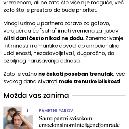
vremenom, ali ne zato što više nije moguće, već
zato što je prestalo da bude prioritet.
Mnogi uzimaju partnera zdravo za gotovo,
verujući da će "sutra" imati vremena za ljubav.
Ali ti dani često nikad ne dođu.
Zanemarivanje
intimnosti i romantike dovodi do emocionalne
udaljenosti, nezadovoljstva i, dugoročno, do
ozbiljnog narušavanja odnosa.
Zato je važno
ne čekati poseban trenutak,
već
svakog dana stvarati
male trenutke bliskosti
.
Možda vas zanima
PAMETNI PAROVI
1
Samo parovi s visokom
emocionalnom inteligencijom rade