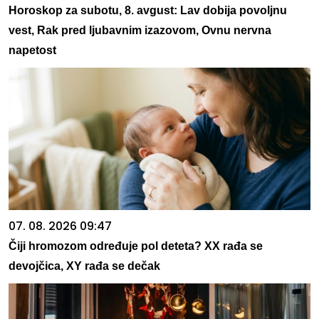
Horoskop za subotu, 8. avgust: Lav dobija povoljnu
vest, Rak pred ljubavnim izazovom, Ovnu nervna
napetost
07. 08. 2026 09:47
Čiji hromozom određuje pol deteta? XX rađa se
devojčica, XY rađa se dečak