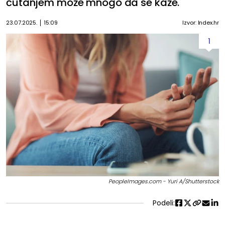
ćutanjem može mnogo da se kaže.
23.07.2025.
15:09
Izvor: Index.hr
1
PeopleImages.com - Yuri A/Shutterstock
Podeli: