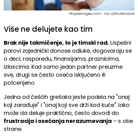
PeopleImages.com - Yuri A/Shutterstock
Više ne delujete kao tim
Brak nije takmičenje, to je timski rad.
Uspešni
parovi zajednički donose odluke, dogovaraju se
o deci, rasporedu, finansijama, praznicima,
izlascima. Kad samo jedan partner preuzme
sve, drugi se često oseća isključeno ili
potcenjeno.
Jedna od češćih grešaka jeste podela na "onaj
koji zarađuje" i "onaj koji sve drži kod kuće". Iako
može da deluje praktično, često dovodi do
frustracija i osećanja nerazumevanja
– s obe
strane.