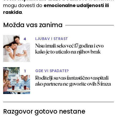
mogu dovesti do
emocionalne udaljenosti ili
raskida
.
Možda vas zanima
LJUBAV I STRAST
4
Nisu imali seks već 17 godina i evo
kako je to uticalo na njihov brak
GDE VI SPADATE?
1
Roditelji su vas fantastično vaspitali
ako partneru ne govorite ovih 5 fraza
Razgovor gotovo nestane