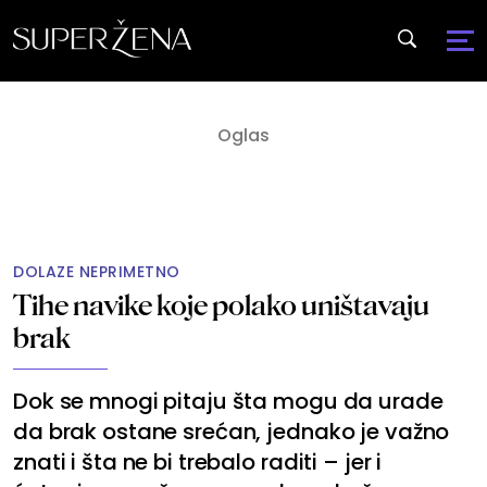
DOLAZE NEPRIMETNO
Tihe navike koje polako uništavaju
brak
Dok se mnogi pitaju šta mogu da urade
da brak ostane srećan, jednako je važno
znati i šta ne bi trebalo raditi – jer i