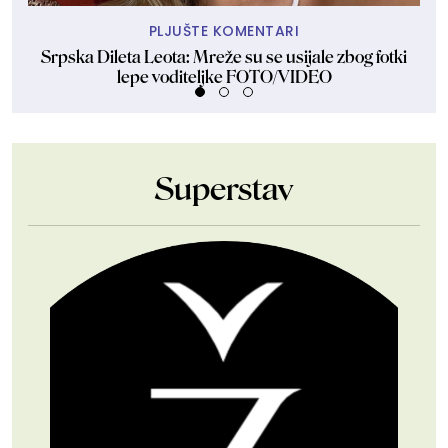
PLJUŠTE KOMENTARI
Srpska Dileta Leota: Mreže su se usijale zbog fotki
Sk
lepe voditeljke FOTO/VIDEO
Superstav