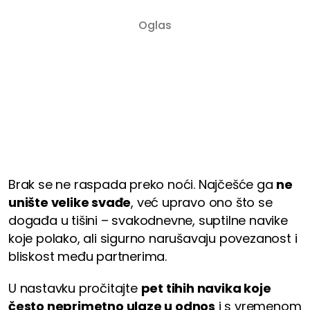
Brak se ne raspada preko noći. Najčešće ga
ne
unište velike svađe
, već upravo ono što se
događa u tišini – svakodnevne, suptilne navike
koje polako, ali sigurno narušavaju povezanost i
bliskost među partnerima.
U nastavku pročitajte
pet tihih navika koje
često neprimetno ulaze u odnos
i s vremenom