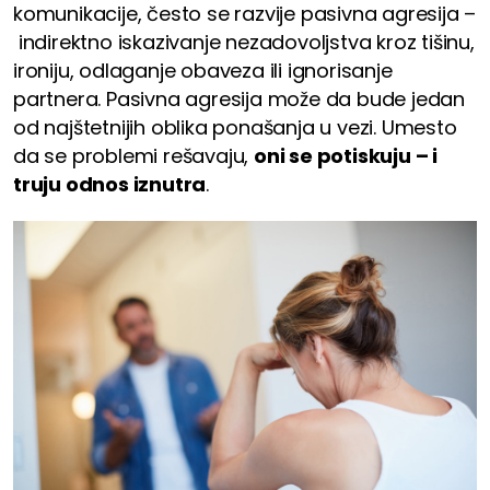
komunikacije, često se razvije pasivna agresija –
indirektno iskazivanje nezadovoljstva kroz tišinu,
ironiju, odlaganje obaveza ili ignorisanje
partnera. Pasivna agresija može da bude jedan
od najštetnijih oblika ponašanja u vezi. Umesto
da se problemi rešavaju,
oni se potiskuju – i
truju odnos iznutra
.