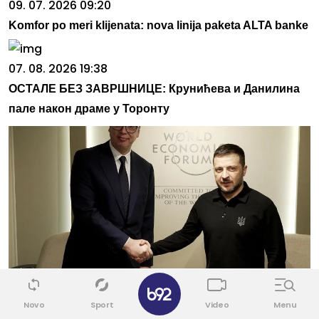
09. 07. 2026 09:20
Komfor po meri klijenata: nova linija paketa ALTA banke
07. 08. 2026 19:38
ОСТАЛЕ БЕЗ ЗАВРШНИЦЕ: Крунићева и Данилина
пале након драме у Торонту
✕
07. 08. 2026 16:12
Александар Вучић сутра дочекује Володимира
Novo
Sport
Video
Menu