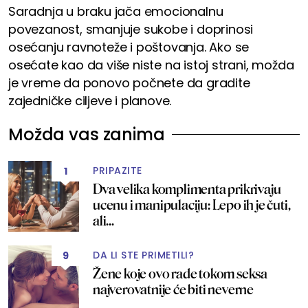
Saradnja u braku jača emocionalnu
povezanost, smanjuje sukobe i doprinosi
osećanju ravnoteže i poštovanja. Ako se
osećate kao da više niste na istoj strani, možda
je vreme da ponovo počnete da gradite
zajedničke ciljeve i planove.
Možda vas zanima
PRIPAZITE
1
Dva velika komplimenta prikrivaju
ucenu i manipulaciju: Lepo ih je čuti,
ali...
DA LI STE PRIMETILI?
9
Žene koje ovo rade tokom seksa
najverovatnije će biti neverne