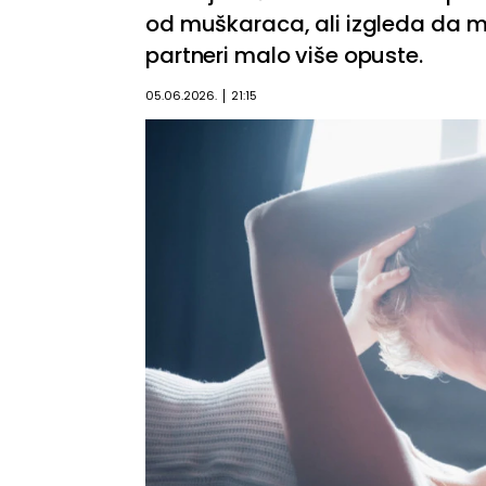
od muškaraca, ali izgleda da mno
partneri malo više opuste.
05.06.2026.
21:15