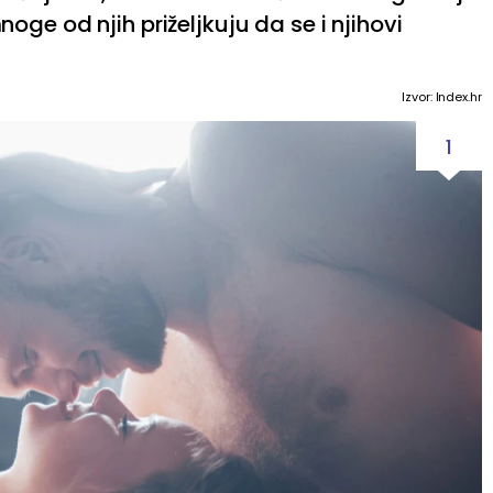
ge od njih priželjkuju da se i njihovi
Izvor: Index.hr
1