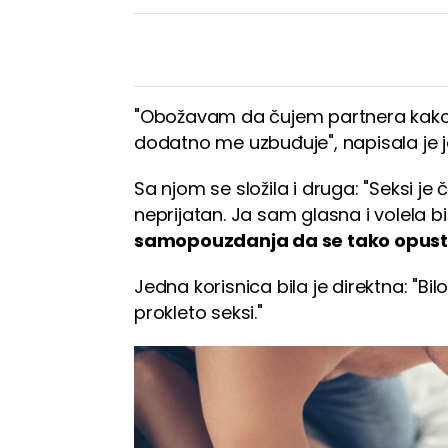
"Obožavam da čujem partnera kako 
dodatno me uzbuđuje", napisala je j
Sa njom se složila i druga: "Seksi je č
neprijatan. Ja sam glasna i volela bi
samopouzdanja da se tako opus
Jedna korisnica bila je direktna: "Bi
prokleto seksi."