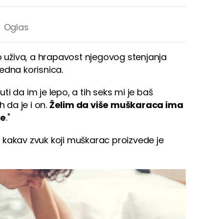
uživa, a hrapavost njegovog stenjanja
edna korisnica.
uti da im je lepo, a tih seks mi je baš
h da je i on.
Želim da više muškaraca ima
te
."
lo kakav zvuk koji muškarac proizvede je