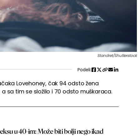
Standret/Shutterstock
Podeli:
račaka Lovehoney, čak 94 odsto žena
, a sa tim se složilo i 70 odsto muškaraca.
eksu u 40-im: Može biti bolji nego ikad