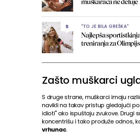
muškaraca ne deluje
"TO JE BILA GREŠKA"
5
Najlepša sportistkinja 
treniranja za Olimpij
Zašto muškarci ugl
S druge strane, muškarci imaju različ
navikli na takav pristup gledajući p
idioti" ako ispuštaju zvukove. Drugi 
koncentrišu i tako produže odnos, k
vrhunac
.