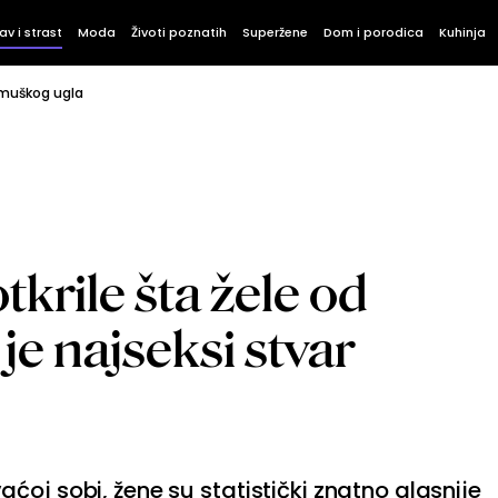
av i strast
Moda
Životi poznatih
Superžene
Dom i porodica
Kuhinja
 muškog ugla
krile šta žele od
je najseksi stvar
ćoj sobi, žene su statistički znatno glasnije