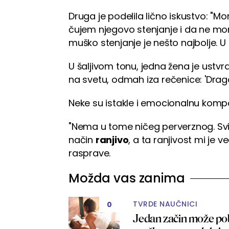
Druga je podelila lično iskustvo: "
čujem njegovo stenjanje i da ne mor
muško stenjanje je nešto najbolje. U
U šaljivom tonu, jedna žena je ustvrd
na svetu, odmah iza rečenice: 'Drag
Neke su istakle i emocionalnu komp
"Nema u tome ničeg perverznog. Sviđ
način
ranjivo
, a ta ranjivost mi je 
rasprave.
Možda vas zanima
TVRDE NAUČNICI
0
Jedan začin može pobo