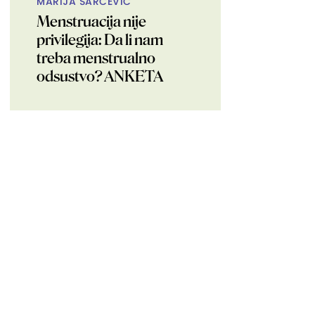
MARIJA ŠARČEVIĆ
Menstruacija nije
privilegija: Da li nam
treba menstrualno
odsustvo? ANKETA