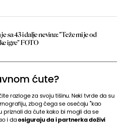
je sa 43 i dalje nevina: "Teže mi je od
ske igre" FOTO
avnom ćute?
ite razloge za svoju tišinu. Neki tvrde da su
ornografiju, zbog čega se osećaju "kao
su priznali da ćute kako bi mogli da se
ao i da
osiguraju da i partnerka doživi