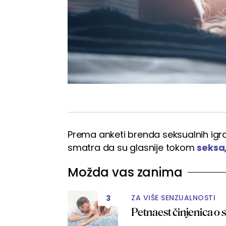
Prema anketi brenda seksualnih ig
smatra da su glasnije tokom
seksa
Možda vas zanima
ZA VIŠE SENZUALNOSTI
3
Petnaest činjenica o s