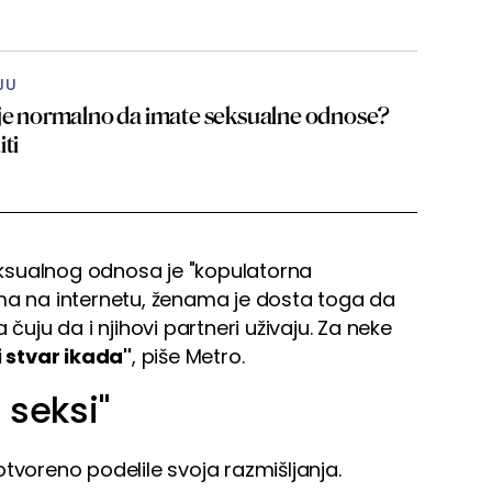
JU
 je normalno da imate seksualne odnose?
iti
ksualnog odnosa je "kopulatorna
ama na internetu, ženama je dosta toga da
 čuju da i njihovi partneri uživaju. Za neke
 stvar ikada"
, piše Metro.
 seksi"
tvoreno podelile svoja razmišljanja.