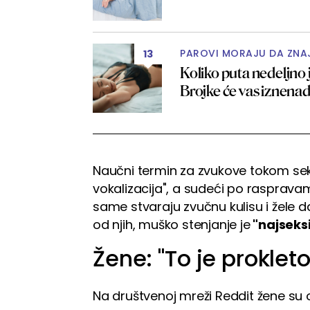
PAROVI MORAJU DA ZNA
13
Koliko puta nedeljno
Brojke će vas iznenad
Naučni termin za zvukove tokom se
vokalizacija", a sudeći po rasprav
same stvaraju zvučnu kulisu i žele da
od njih, muško stenjanje je
"najseksi
Žene: "To je prokleto
Na društvenoj mreži Reddit žene su o