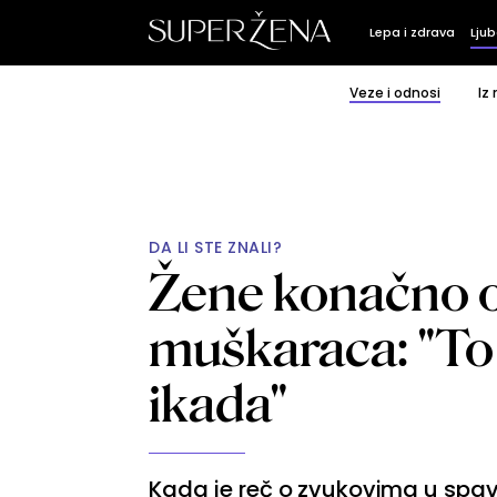
Lepa i zdrava
Ljub
Veze i odnosi
Iz
DA LI STE ZNALI?
Žene konačno ot
muškaraca: "To 
ikada"
Kada je reč o zvukovima u spava