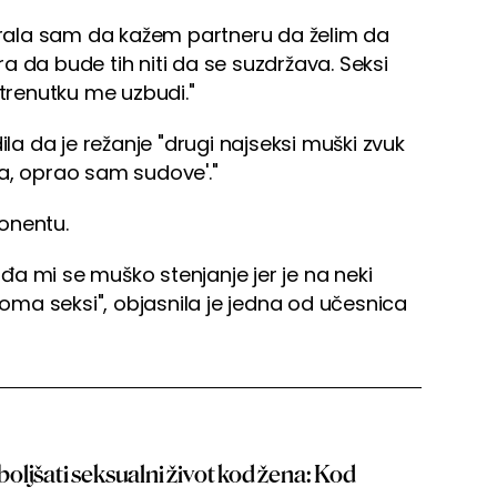
Morala sam da kažem partneru da želim da
a da bude tih niti da se suzdržava. Seksi
 trenutku me uzbudi."
ila da je režanje "drugi najseksi muški zvuk
a, oprao sam sudove'."
onentu.
a mi se muško stenjanje jer je na neki
veoma seksi", objasnila je jedna od učesnica
ljšati seksualni život kod žena: Kod