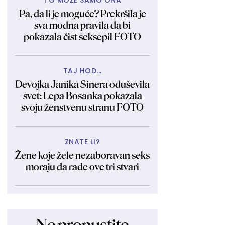
TO MOŽE SAMO ONA
Pa, da li je moguće? Prekršila je
sva modna pravila da bi
pokazala čist seksepil FOTO
TAJ HOD...
Devojka Janika Sinera oduševila
svet: Lepa Bosanka pokazala
svoju ženstvenu stranu FOTO
ZNATE LI?
Žene koje žele nezaboravan seks
moraju da rade ove tri stvari