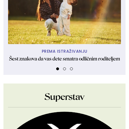
PREMA ISTRAŽIVANJU
Šest znakova da vas dete smatra odličnim roditeljem
O
Superstav