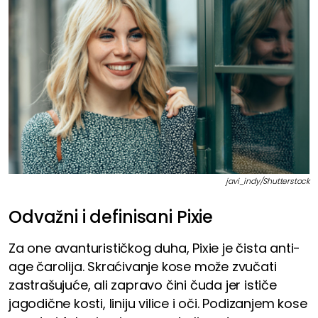
javi_indy/Shutterstock
Odvažni i definisani Pixie
Za one avanturističkog duha, Pixie je čista anti-
age čarolija. Skraćivanje kose može zvučati
zastrašujuće, ali zapravo čini čuda jer ističe
jagodične kosti, liniju vilice i oči. Podizanjem kose