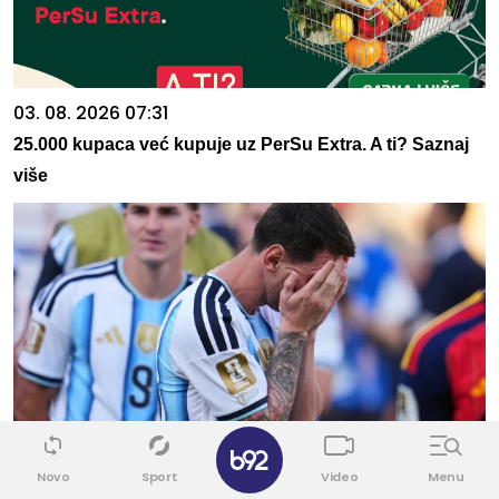
03. 08. 2026 07:31
25.000 kupaca već kupuje uz PerSu Extra. A ti? Saznaj
više
✕
09. 08. 2026 08:22
Novo
Sport
Video
Menu
Argentinac stigao u rodni grad: Leo Mesi neutešan