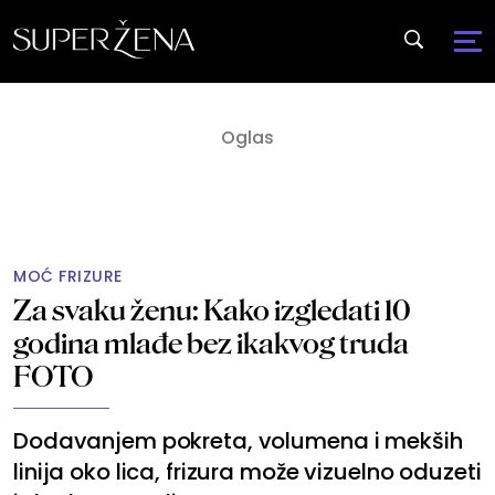
MOĆ FRIZURE
Za svaku ženu: Kako izgledati 10
godina mlađe bez ikakvog truda
FOTO
Dodavanjem pokreta, volumena i mekših
linija oko lica, frizura može vizuelno oduzeti