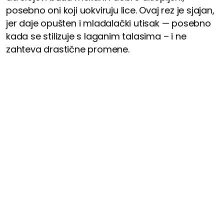
posebno oni koji uokviruju lice. Ovaj rez je sjajan,
jer daje opušten i mladalački utisak — posebno
kada se stilizuje s laganim talasima – i ne
zahteva drastične promene.