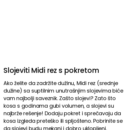
Slojeviti Midi rez s pokretom
Ako želite da zadržite dužinu, Midi rez (srednje
dužine) sa suptilnim unutrašnjim slojevima biće
vam najbolji saveznik. Zašto slojevi? Zato što
kosa s godinama gubi volumen, a slojevi su
najbrže rešenje! Dodaju pokret i sprečavaju da
kosa izgleda preteško ili spljošteno. Pobrinite se
da slojevi budu mekani i dobro uklopljeni,