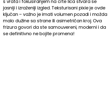
s vrata i fokusiranjem na crte lica stvara se
jasniji i izraženiji izgled. Teksturisani pixie je ovde
ključan – važno je imati volumen pozadi i možda
malo dužine sa strane ili asimetričan kroj. Ova
frizura govori da ste samouvereni, moderni i da
se definitivno ne bojite promena!