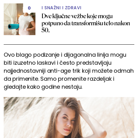
I SNAŽNI I ZDRAVI
0
Dve ključne vežbe koje mogu
potpuno da transformišu telo nakon
50.
Ovo blago podizanje i dijagonalna linija mogu
biti izuzetno laskavi i često predstavljaju
najjednostavniji anti-age trik koji možete odmah
da primenite. Samo promenite razdeljak i
gledajte kako godine nestaju.