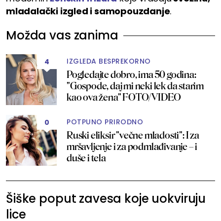
mladalački izgled i samopouzdanje
.
Možda vas zanima
IZGLEDA BESPREKORNO
4
Pogledajte dobro, ima 50 godina:
"Gospode, daj mi neki lek da starim
kao ova žena" FOTO/VIDEO
POTPUNO PRIRODNO
0
Ruski eliksir "večne mladosti": I za
mršavljenje i za podmlađivanje – i
duše i tela
Šiške poput zavesa koje uokviruju
lice