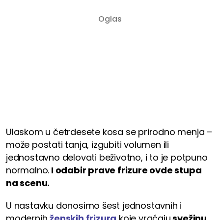
Ulaskom u četrdesete kosa se prirodno menja –
može postati tanja, izgubiti volumen ili
jednostavno delovati beživotno, i to je potpuno
normalno.
I odabir prave frizure ovde stupa
na scenu.
U nastavku donosimo šest jednostavnih i
modernih
ženskih frizura
koje vraćaju
svežinu,