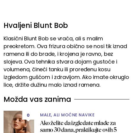
Hvaljeni Blunt Bob
Klasični Blunt Bob se vraća, ali s malim
preokretom. Ova frizura obično se nosi tik iznad
ramena ili do brade, i krojena je ravno, bez
slojeva. Ova tehnika stvara dojam gustoće i
volumena, čineći tanku ili proređenu kosu
izgledom gušćom i zdravijom. Ako imate okruglo
lice, držite dužinu malo iznad ramena.
Možda vas zanima
MALE, ALI MOĆNE NAVIKE
0
Ako želite da izgledate mlađe za
samo 30 dana, praktikujte ovih 5