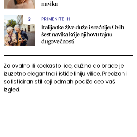
navika
PRIMENITE IH
3
Italijanke žive duže i srećnije: Ovih
šest navika krije njihovu tajnu
dugovečnosti
Za ovalno ili kockasto lice, dužina do brade je
izuzetno elegantna i ističe liniju vilice. Precizan i
sofisticiran stil koji odmah podiže ceo vaš
izgled.