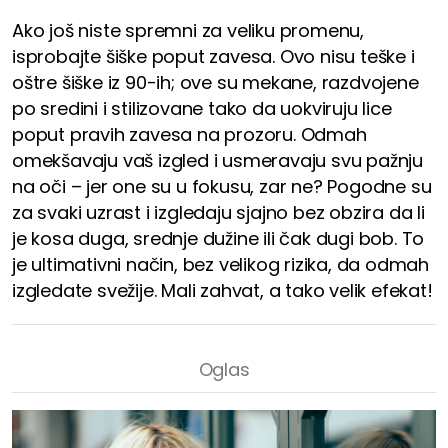
Ako još niste spremni za veliku promenu,
isprobajte šiške poput zavesa. Ovo nisu teške i
oštre šiške iz 90-ih; ove su mekane, razdvojene
po sredini i stilizovane tako da uokviruju lice
poput pravih zavesa na prozoru. Odmah
omekšavaju vaš izgled i usmeravaju svu pažnju
na oči – jer one su u fokusu, zar ne? Pogodne su
za svaki uzrast i izgledaju sjajno bez obzira da li
je kosa duga, srednje dužine ili čak dugi bob. To
je ultimativni način, bez velikog rizika, da odmah
izgledate svežije. Mali zahvat, a tako velik efekat!