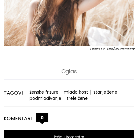
Olena Chukhil/Shutterstock
ženske frizure
mladolikost
starije žene
TAGOVI:
podmlađivanje
zrele žene
0
KOMENTARI
Pošalji komentar