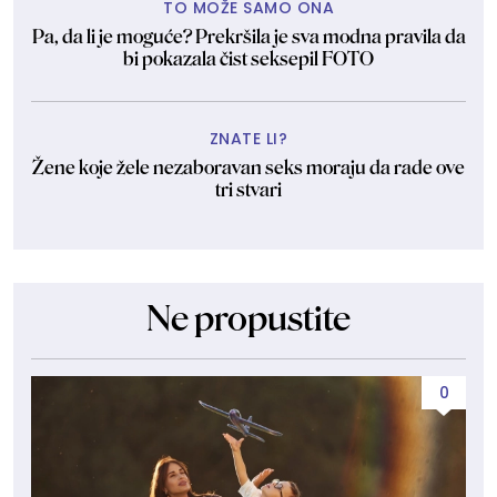
TO MOŽE SAMO ONA
Pa, da li je moguće? Prekršila je sva modna pravila da
bi pokazala čist seksepil FOTO
ZNATE LI?
Žene koje žele nezaboravan seks moraju da rade ove
tri stvari
Ne propustite
0