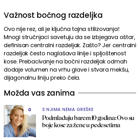
Važnost bočnog razdeljka
Ovo nije rez, ali je ključna tajna stilizovanja!
Mnogi stručnjaci savetuju da se izbjegava oštar,
definisan centralni razdeljak. Zašto? Jer centralni
razdeljak često naglašava linije i spljoštenost
kose. Prebacivanje na bočni razdeljak odmah
dodaje volumen na vrhu glave i stvara mekšu,
dijagonalnu liniju preko čela.
Možda vas zanima
S NJIMA NEMA GREŠKE
0
Podmlađuju barem 10 godina: Ovo su
boje kose za žene u pedesetima