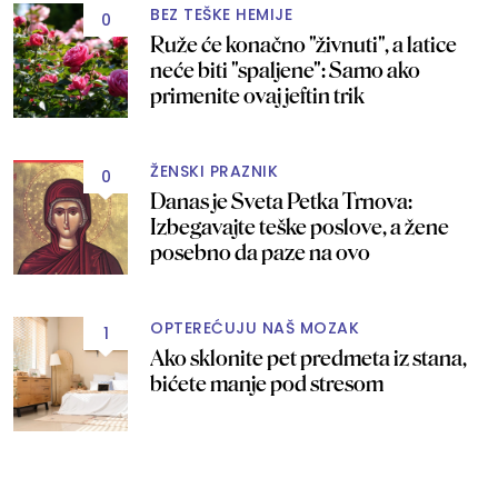
BEZ TEŠKE HEMIJE
0
Ruže će konačno "živnuti", a latice
neće biti "spaljene": Samo ako
primenite ovaj jeftin trik
ŽENSKI PRAZNIK
0
Danas je Sveta Petka Trnova:
Izbegavajte teške poslove, a žene
posebno da paze na ovo
OPTEREĆUJU NAŠ MOZAK
1
Ako sklonite pet predmeta iz stana,
bićete manje pod stresom