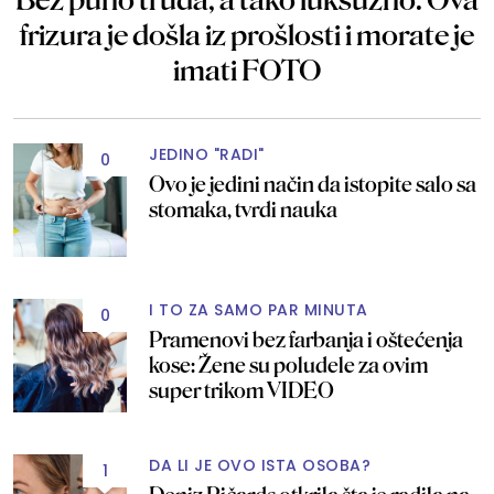
frizura je došla iz prošlosti i morate je
imati FOTO
JEDINO "RADI"
0
Ovo je jedini način da istopite salo sa
stomaka, tvrdi nauka
I TO ZA SAMO PAR MINUTA
0
Pramenovi bez farbanja i oštećenja
kose: Žene su poludele za ovim
super trikom VIDEO
DA LI JE OVO ISTA OSOBA?
1