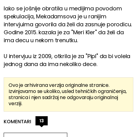
Iako se jošnije obratila u medijima povodom
spekulacija, Mekadamsova je u ranijim
intervjuima govorila da želi da zasnuje porodicu.
Godine 2015. kazala je za "Meri Kler" da želi da
ima decu u nekom trenutku.
U intervjuu iz 2009, otkrila je za "Pipl" da bi volela
jednog dana da ima nekoliko dece.
Ovo je arhivirana verzija originalne stranice.
Izvinjavamo se ukoliko, usled tehničkih ograničenja,
stranica i njen sadržaj ne odgovaraju originalnoj
verziji.
13
KOMENTARI