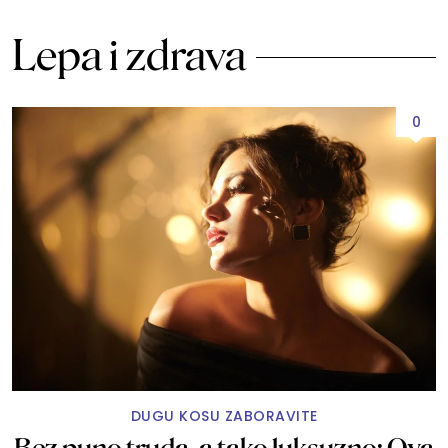
Lepa i zdrava
0
DUGU KOSU ZABORAVITE
Bez puno truda, a tako luksuzno: Ova