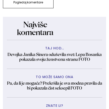
Pogledaj komentare
Najviše
komentara
TAJ HOD...
Devojka Janika Sinera oduševila svet: Lepa Bosanka
pokazala svoju ženstvenu stranu FOTO
TO MOŽE SAMO ONA
Pa, da li je moguće? Prekršila je sva modna pravila da
bi pokazala čist seksepil FOTO
ZNATE LI?