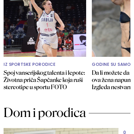
IZ SPORTSKE PORODICE
GODINE SU SAMO 
Spoj vanserijskog talenta i lepote:
Da li možete da p
Životna priča Šapčanke koja ruši
ova žena napunil
stereotipe u sportu FOTO
Izgleda nestvar
Dom i porodica
0