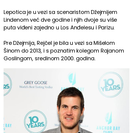
Lepotica je u vezi sa scenaristom Džejmijem
Lindenom već dve godine i njih dvoje su više
puta viđeni zajedno u Los Anđelesu i Parizu.
Pre Džejmija, Rejčel je bila u vezi sa Mišelom
Šinom do 2013, i s poznatim kolegom Rajanom
Goslingom, sredinom 2000. godina.