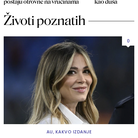
postaju otrovne na vrućinama
kao duša
Životi poznatih
0
AU, KAKVO IZDANJE