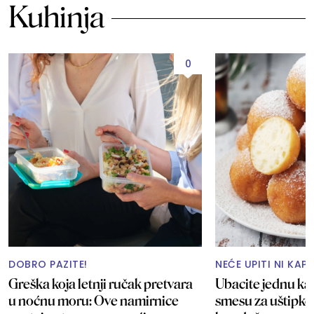
Kuhinja
0
DOBRO PAZITE!
NEĆE UPITI NI KAP
Greška koja letnji ručak pretvara
Ubacite jednu ka
u noćnu moru: Ove namirnice
smesu za uštipke