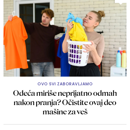
OVO SVI ZABORAVLJAMO
Odeća miriše neprijatno odmah
nakon pranja? Očistite ovaj deo
mašine za veš