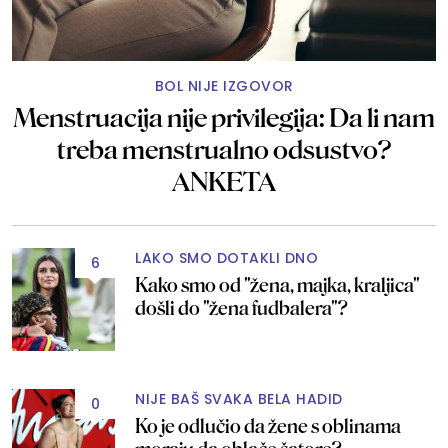
BOL NIJE IZGOVOR
Menstruacija nije privilegija: Da li nam
treba menstrualno odsustvo?
ANKETA
LAKO SMO DOTAKLI DNO
6
Kako smo od "žena, majka, kraljica"
došli do "žena fudbalera"?
NIJE BAŠ SVAKA BELA HADID
0
Ko je odlučio da žene s oblinama