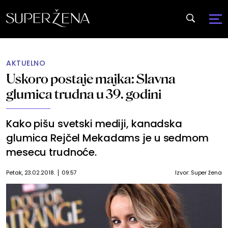
AKTUELNO
Uskoro postaje majka: Slavna
glumica trudna u 39. godini
Kako pišu svetski mediji, kanadska
glumica Rejčel Mekadams je u sedmom
mesecu trudnoće.
Petak, 23.02.2018.
09:57
Izvor:
Super žena