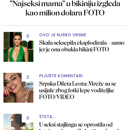
"Najseksi mama" u bikiniju izgleda
kao milion dolara FOTO
OVO JE NJENO VREME
0
Skala seksepila eksplodirala – samo
jer je ona obukla bikini FOTO
PLJUŠTE KOMENTARI
2
Srpska Dileta Leota: Mreže su se
usijale zbog fotki lepe voditeljke
FOTO/VIDEO
ŠTETA...
0
U seksi stajlingu se oprostila od