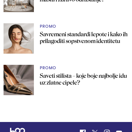
PROMO
Savremeni standardi lepote i kako ih
prilagoditi sopstvenom identitetu
PROMO
Saveti stilista – koje boje najbolje idu
uz zlatne cipele?