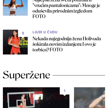
"vrućim pantalonicama": Mnoge je
oduševila prirodnim izgledom
FOTO
LJUDI U ČUDU
0
Nekada najzgodnija žena Holivuda
šokirala novim izdanjem: I ovo je
torbica? FOTO
Superžene
1