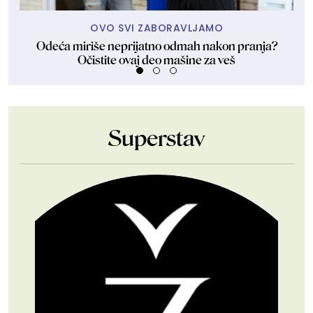
OVO SVI ZABORAVLJAMO
Odeća miriše neprijatno odmah nakon pranja?
Očistite ovaj deo mašine za veš
Superstav