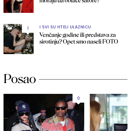
moraju da oblače šatore?
I SVI SU HTELI ULAZNICU
1
Venčanje godine ili predstava za
sirotinju? Opet smo naseli FOTO
Posao
0