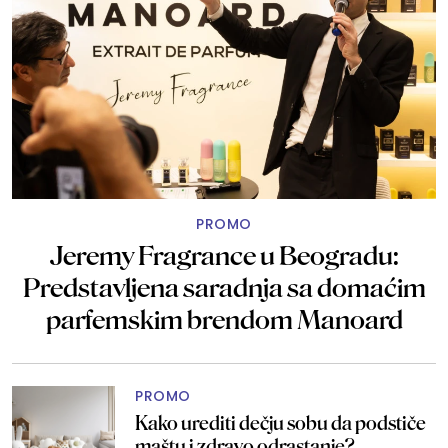
PROMO
Jeremy Fragrance u Beogradu:
Predstavljena saradnja sa domaćim
parfemskim brendom Manoard
PROMO
Kako urediti dečju sobu da podstiče
maštu i zdravo odrastanje?