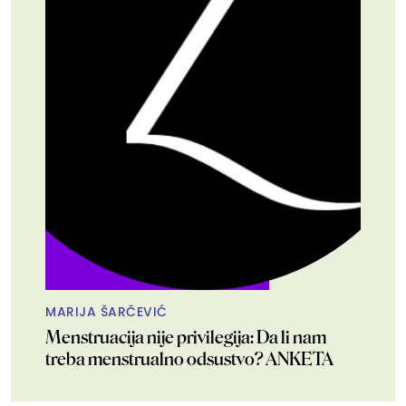
MARIJA ŠARČEVIĆ
Menstruacija nije privilegija: Da li nam
treba menstrualno odsustvo? ANKETA