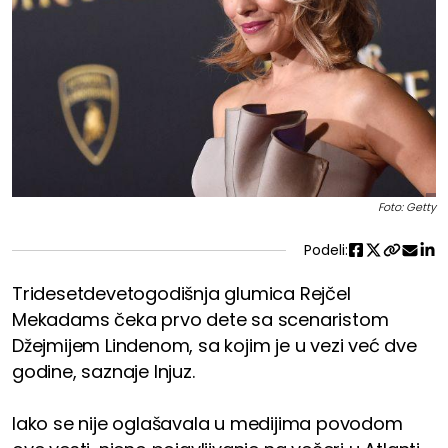
Foto: Getty
Podeli:
Tridesetdevetogodišnja glumica Rejčel
Mekadams čeka prvo dete sa scenaristom
Džejmijem Lindenom, sa kojim je u vezi već dve
godine, saznaje Injuz.
Iako se nije oglašavala u medijima povodom