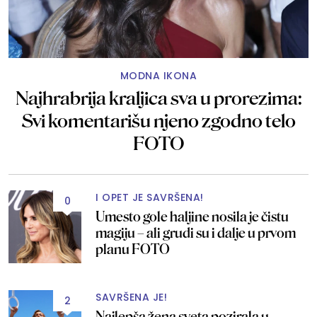
MODNA IKONA
Najhrabrija kraljica sva u prorezima:
Svi komentarišu njeno zgodno telo
FOTO
I OPET JE SAVRŠENA!
0
Umesto gole haljine nosila je čistu
magiju – ali grudi su i dalje u prvom
planu FOTO
SAVRŠENA JE!
2
Najlepša žena sveta pozirala u