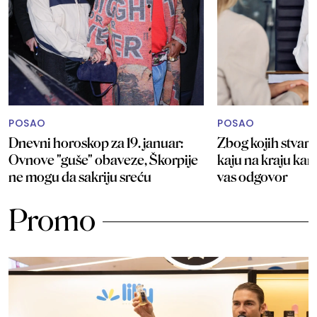
POSAO
POSAO
Dnevni horoskop za 19. januar:
Zbog kojih stvari 
Ovnove "guše" obaveze, Škorpije
kaju na kraju kar
ne mogu da sakriju sreću
vas odgovor
Promo