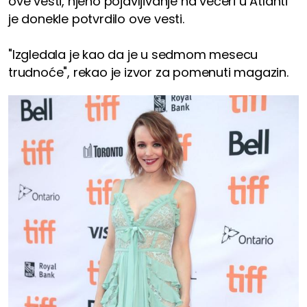
ove vesti, njeno pojavljivanje na večeri u Atlanti
je donekle potvrdilo ove vesti.
"Izgledala je kao da je u sedmom mesecu
trudnoće", rekao je izvor za pomenuti magazin.