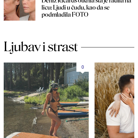
Deniz Ričards otkrila šta je radila na
licu: Ljudi u čudu, kao da se
podmladila FOTO
Ljubav i strast
0