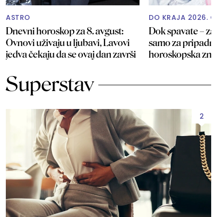
ASTRO
DO KRAJA 2026. G
Dnevni horoskop za 8. avgust:
Dok spavate – zar
Ovnovi uživaju u ljubavi, Lavovi
samo za pripadnik
jedva čekaju da se ovaj dan završi
horoskopska zn
Superstav
2