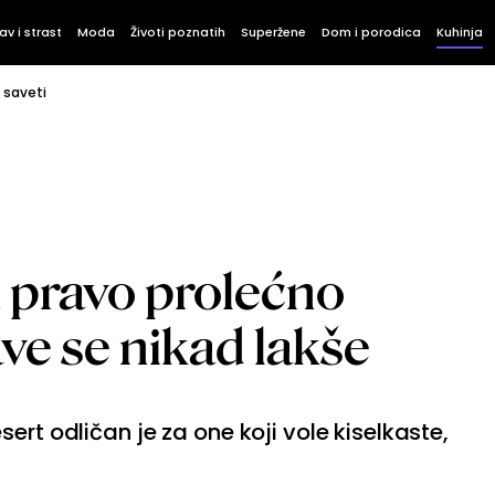
av i strast
Moda
Životi poznatih
Superžene
Dom i porodica
Kuhinja
i saveti
 pravo prolećno
ave se nikad lakše
ert odličan je za one koji vole kiselkaste,