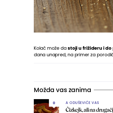
Kolač može da
stoji u frižideru i d
dana unapred, na primer za porodičn
Možda vas zanima
A ODUŠEVIĆE VAS
0
Čizkejk, ali na drugač