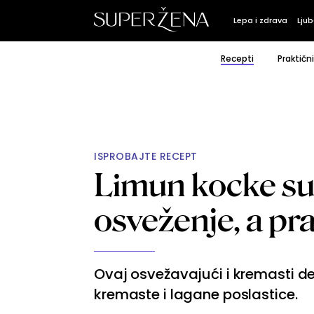
Lepa i zdrava
Ljub
Recepti
Praktičn
ISPROBAJTE RECEPT
Limun kocke su
osveženje, a pr
Ovaj osvežavajući i kremasti des
kremaste i lagane poslastice.