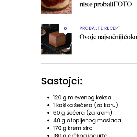
niste probali FOTO
PROBAJTE RECEPT
0
Ovo je najsočniji čoko
Sastojci:
120 g mlevenog keksa
1 kašika šećera (za koru)
60 g šećera (za krem)
40 g otopljenog maslaca
170 g krem sira
180 g grčkog jogurta