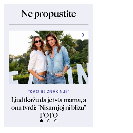
Ne propustite
0
"KAO BLIZNAKINJE"
SVE JE OP
Ljudi kažu da je ista mama, a
Sandra Bulok ob
ona tvrdi: "Nisam joj ni blizu"
fotografiju sa s
FOTO
lepa je"