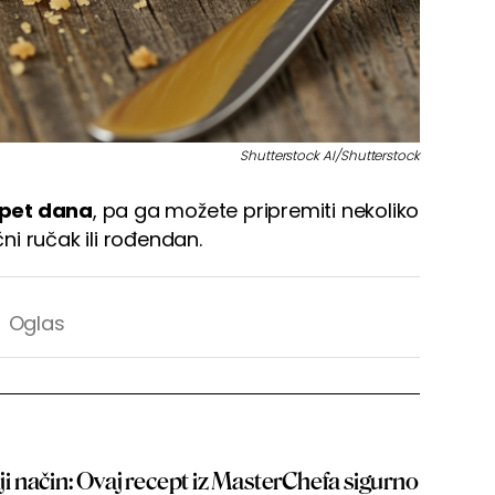
Shutterstock AI/Shutterstock
o pet dana
, pa ga možete pripremiti nekoliko
i ručak ili rođendan.
iji način: Ovaj recept iz MasterChefa sigurno