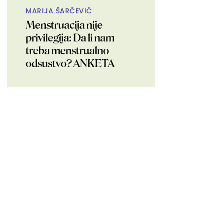
MARIJA ŠARČEVIĆ
Menstruacija nije
privilegija: Da li nam
treba menstrualno
odsustvo? ANKETA