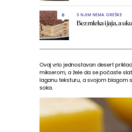
S NJIM NEMA GREŠKE
0
Bez mleka i jaja, a uku
Ovaj vrlo jednostavan desert priklada
mikserom, a žele da se počaste slat
laganu teksturu, a svojom blagom 
soka.