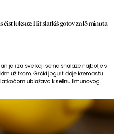
s čist luksuz: Hit slatkiš gotov za 15 minuta
n je i za sve koji se ne snalaze najbolje s
kim užitkom. Grčki jogurt daje kremastu i
slatkoćom ublažava kiselinu limunovog