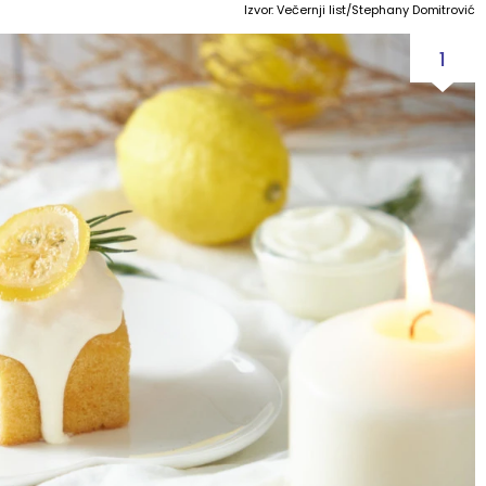
Izvor: Večernji list/Stephany Domitrović
1