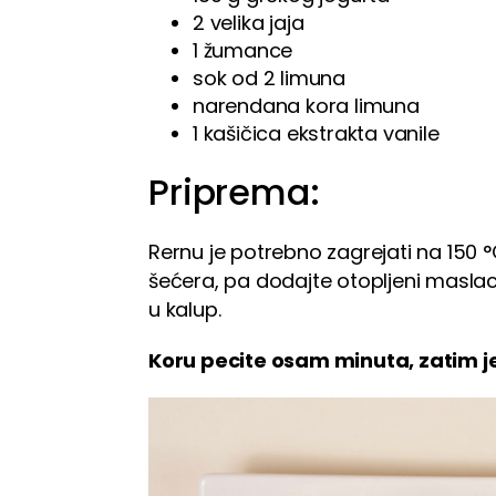
2 velika jaja
1 žumance
sok od 2 limuna
narendana kora limuna
1 kašičica ekstrakta vanile
Priprema:
Rernu je potrebno zagrejati na 150 °
šećera, pa dodajte otopljeni maslac
u kalup.
Koru pecite osam minuta, zatim je