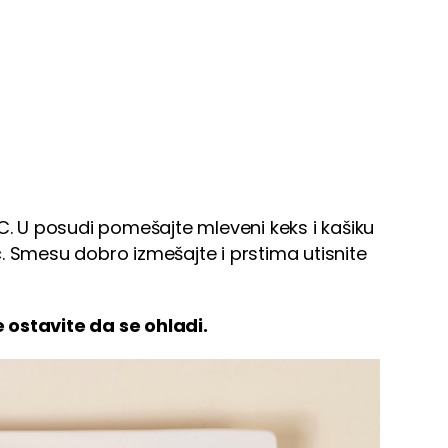
C. U posudi pomešajte mleveni keks i kašiku
. Smesu dobro izmešajte i prstima utisnite
 ostavite da se ohladi.