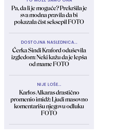
TO MOŽE SAMO ONA
Pa, da li je moguće? Prekršila je
sva modna pravila da bi
pokazala čist seksepil FOTO
DOSTOJNA NASLEDNICA...
Ćerka Sindi Kraford oduševila
izgledom: Neki kažu da je lepša
od mame FOTO
NIJE LOŠE...
Karlos Alkaras drastično
promenio imidž: Ljudi masovno
komentarišu njegovu odluku
FOTO