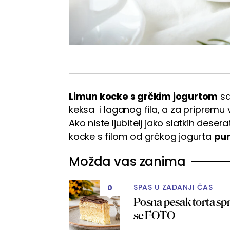
Limun kocke s grčkim jogurtom
sa
keksa i laganog fila, a za priprem
Ako niste ljubitelj jako slatkih desera
kocke s filom od grčkog jogurta
pu
Možda vas zanima
SPAS U ZADANJI ČAS
0
Posna pesak torta sp
se FOTO