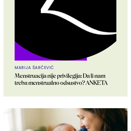
MARIJA ŠARČEVIĆ
Menstruacija nije privilegija: Da li nam
treba menstrualno odsustvo? ANKETA