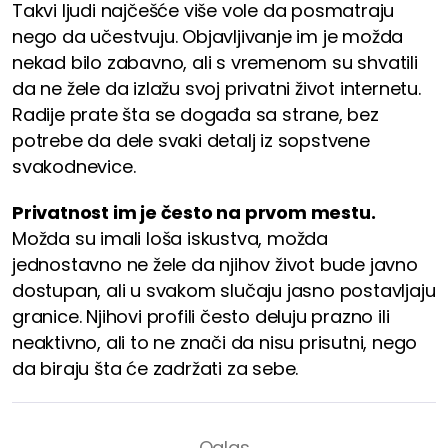
Takvi ljudi najčešće više vole da posmatraju
nego da učestvuju. Objavljivanje im je možda
nekad bilo zabavno, ali s vremenom su shvatili
da ne žele da izlažu svoj privatni život internetu.
Radije prate šta se događa sa strane, bez
potrebe da dele svaki detalj iz sopstvene
svakodnevice.
Privatnost im je često na prvom mestu.
Možda su imali loša iskustva, možda
jednostavno ne žele da njihov život bude javno
dostupan, ali u svakom slučaju jasno postavljaju
granice. Njihovi profili često deluju prazno ili
neaktivno, ali to ne znači da nisu prisutni, nego
da biraju šta će zadržati za sebe.