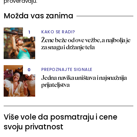
proveravaju.
Možda vas zanima
KAKO SE RADI?
1
Žene beže od ove vežbe, a najbolja je
za snagu i držanje tela
PREPOZNAJTE SIGNALE
0
Jedna navika uništava i najsnažnija
prijateljstva
Više vole da posmatraju i cene
svoju privatnost