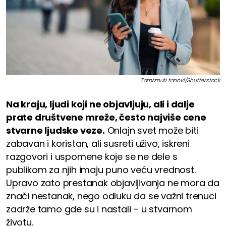
Zamrznuti tonovi/Shutterstock
Na kraju, ljudi koji ne objavljuju, ali i dalje
prate društvene mreže, često najviše cene
stvarne ljudske veze.
Onlajn svet može biti
zabavan i koristan, ali susreti uživo, iskreni
razgovori i uspomene koje se ne dele s
publikom za njih imaju puno veću vrednost.
Upravo zato prestanak objavljivanja ne mora da
znači nestanak, nego odluku da se važni trenuci
zadrže tamo gde su i nastali – u stvarnom
životu.