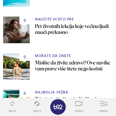
NAUČITE IH ŠTO PRE
0
Pet životnih lekcija koje većina ljudi
nauči prekasno
MORATE DA ZNATE
0
Mislite da živite zdravo? Ove navike
vam prave više štete nego koristi
NAJBOLJA VEŽBA
0
Trbušnjaci i plivanje: Koliko dugo
✕
treba da plivate ako želite ravniji
stomak?
Novo
Sport
Video
Menu