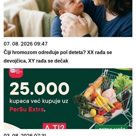
07. 08. 2026 09:47
Čiji hromozom određuje pol deteta? XX rađa se
devojčica, XY rađa se dečak
03. 08. 2026 07:31