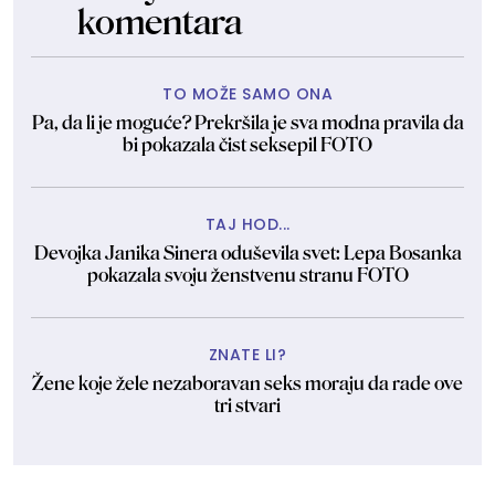
komentara
TO MOŽE SAMO ONA
Pa, da li je moguće? Prekršila je sva modna pravila da
bi pokazala čist seksepil FOTO
TAJ HOD...
Devojka Janika Sinera oduševila svet: Lepa Bosanka
pokazala svoju ženstvenu stranu FOTO
ZNATE LI?
Žene koje žele nezaboravan seks moraju da rade ove
tri stvari