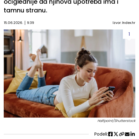
očiglednije da njihova upotreba ima i
tamnu stranu.
15.06.2026.
9:39
Izvor: Index.hr
1
Halfpoint/Shutterstock
Podeli: