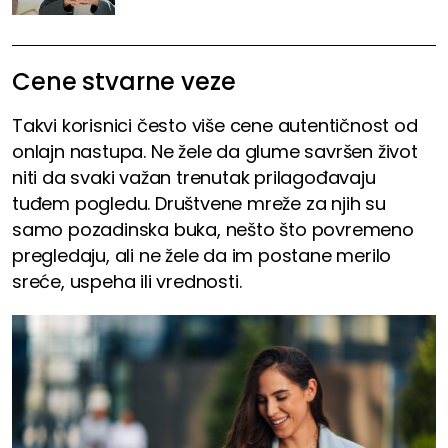
Cene stvarne veze
Takvi korisnici često više cene autentičnost od
onlajn nastupa. Ne žele da glume savršen život
niti da svaki važan trenutak prilagođavaju
tuđem pogledu. Društvene mreže za njih su
samo pozadinska buka, nešto što povremeno
pregledaju, ali ne žele da im postane merilo
sreće, uspeha ili vrednosti.