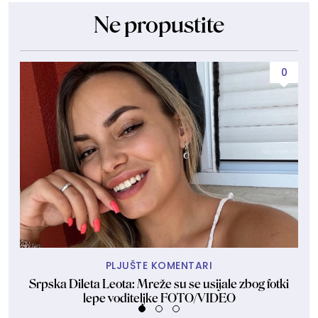
Ne propustite
0
PLJUŠTE KOMENTARI
Srpska Dileta Leota: Mreže su se usijale zbog fotki
Sk
lepe voditeljke FOTO/VIDEO