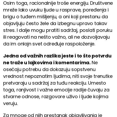
Osim toga, racionalnije troše energiju. Društvene
mreže lako uvuku ljude u rasprave, poređenja i
brigu o tuđem mišljenju, a oni koji prestanu da
objavljuju često žele da izbegnu upravo takav
stres. I dalje mogu pratiti sadržaj, poslati poruku
ili reagovati na nešto važno, ali ne dozvoljavaju
da im onlajn svet određuje raspoloženje.
Jedna od važnih razlika jeste i to što potvrdu
ne traže u lajkovima i komentarima.
Ne
osećaju potrebu da dokazuju sopstvenu
vrednost nepoznatim ljudima, niti svoje trenutke
pretvaraju u sadržaj za tuđu reakciju. Umesto
toga, ranjivost i važne emocije radije čuvaju za
stvarne odnose, razgovore uživo i ljude kojima
veruju.
Za mnoge od njih prestanak objavljivanja je