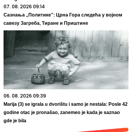
07. 08. 2026 09:14
Сазнања „Политике”: Црна Гора следећа у војном
савезу Загреба, Тиране и Приштине
06. 08. 2026 09:39
Marija (3) se igrala u dvorištu i samo je nestala: Posle 42
godine otac je pronašao, zanemeo je kada je saznao
gde je bila