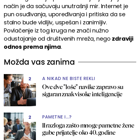
način je da sačuvaju unutrašnji mir. Internet je
pun osuđivanja, upoređivanja i pritiska da se
stalno bude vidljiv, uspešan i zanimljiv.
Povlačenje iz tog kruga ne znači nužno
odustajanje od društvenih mreža, nego
zdraviji
odnos prema njima
.
Možda vas zanima
A NIKAD NE BISTE REKLI
2
Ove dve "loše" navike zapravo su
siguran znak visoke inteligencije
PAMETNE I...?
2
11 razloga zašto mnoge pametne žene
gube prijatelje oko 40. godine