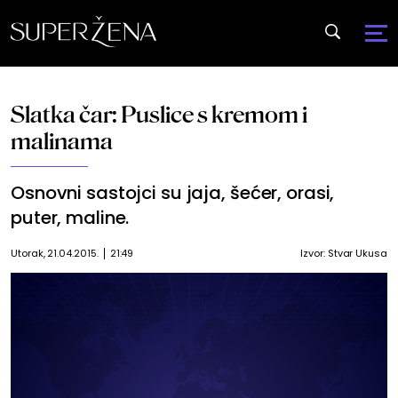
Slatka čar: Puslice s kremom i
malinama
Osnovni sastojci su jaja, šećer, orasi,
puter, maline.
Utorak, 21.04.2015.
21:49
Izvor:
Stvar Ukusa