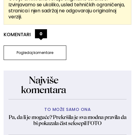
Izvinjavamo se ukoliko, usled tehničkih ograničenja,
stranica i njen sadržaj ne odgovaraju originalnoj
verziji.
0
KOMENTARI
Pogledaj komentare
Najviše
komentara
TO MOŽE SAMO ONA
Pa, da li je moguće? Prekršila je sva modna pravila da
bi pokazala čist seksepil FOTO