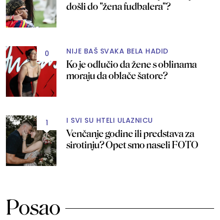
došli do "žena fudbalera"?
NIJE BAŠ SVAKA BELA HADID
0
Ko je odlučio da žene s oblinama
moraju da oblače šatore?
I SVI SU HTELI ULAZNICU
1
Venčanje godine ili predstava za
sirotinju? Opet smo naseli FOTO
Posao