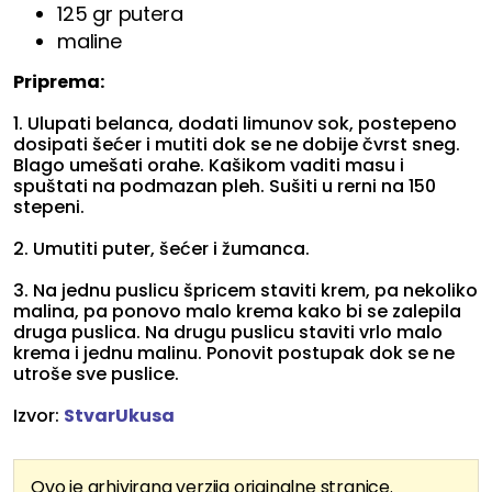
125 gr putera
maline
Priprema:
1. Ulupati belanca, dodati limunov sok, postepeno
dosipati šećer i mutiti dok se ne dobije čvrst sneg.
Blago umešati orahe. Kašikom vaditi masu i
spuštati na podmazan pleh. Sušiti u rerni na 150
stepeni.
2. Umutiti puter, šećer i žumanca.
3. Na jednu puslicu špricem staviti krem, pa nekoliko
malina, pa ponovo malo krema kako bi se zalepila
druga puslica. Na drugu puslicu staviti vrlo malo
krema i jednu malinu. Ponovit postupak dok se ne
utroše sve puslice.
Izvor:
StvarUkusa
Ovo je arhivirana verzija originalne stranice.