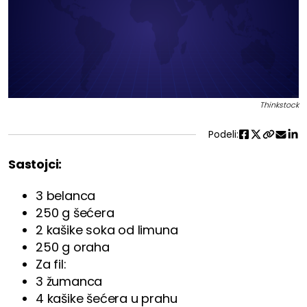
Thinkstock
Podeli:
Sastojci:
3 belanca
250 g šećera
2 kašike soka od limuna
250 g oraha
Za fil:
3 žumanca
4 kašike šećera u prahu