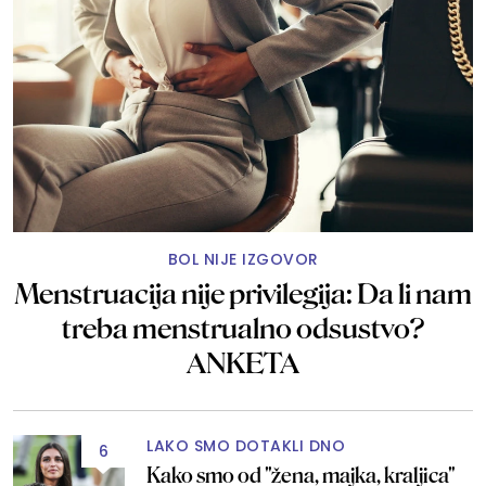
BOL NIJE IZGOVOR
Menstruacija nije privilegija: Da li nam
treba menstrualno odsustvo?
ANKETA
LAKO SMO DOTAKLI DNO
6
Kako smo od "žena, majka, kraljica"