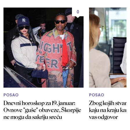
0
POSAO
POSAO
Dnevni horoskop za 19. januar:
Zbog kojih stvari 
Ovnove "guše" obaveze, Škorpije
kaju na kraju kar
ne mogu da sakriju sreću
vas odgovor