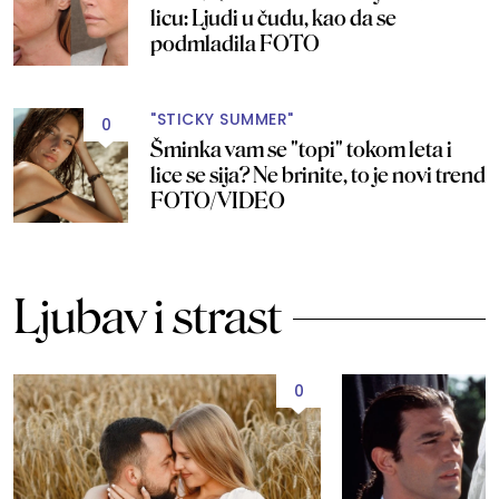
licu: Ljudi u čudu, kao da se
podmladila FOTO
"STICKY SUMMER"
0
Šminka vam se "topi" tokom leta i
lice se sija? Ne brinite, to je novi trend
FOTO/VIDEO
Ljubav i strast
0