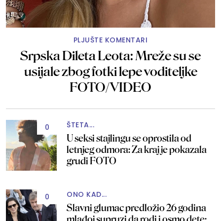
PLJUŠTE KOMENTARI
Srpska Dileta Leota: Mreže su se
usijale zbog fotki lepe voditeljke
FOTO/VIDEO
ŠTETA...
0
U seksi stajlingu se oprostila od
letnjeg odmora: Za kraj je pokazala
grudi FOTO
ONO KAD...
0
Slavni glumac predložio 26 godina
mlađoj supruzi da rodi i osmo dete: