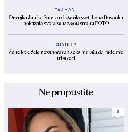
TAJ HOD...
Devojka Janika Sinera oduševila svet: Lepa Bosanka
pokazala svoju ženstvenu stranu FOTO
ZNATE LI?
Žene koje žele nezaboravan seks moraju da rade ove
tri stvari
Ne propustite
0