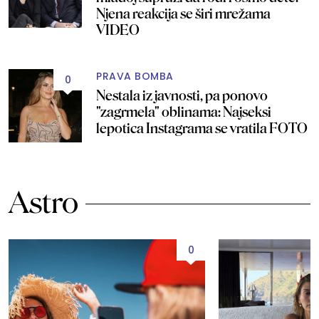
Njena reakcija se širi mrežama
VIDEO
PRAVA BOMBA
0
Nestala iz javnosti, pa ponovo
"zagrmela" oblinama: Najseksi
lepotica Instagrama se vratila FOTO
Astro
0