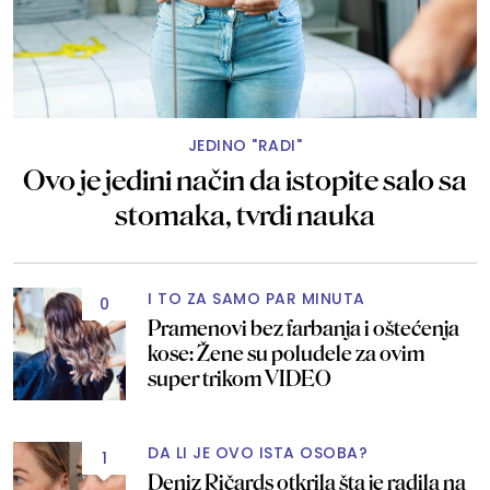
JEDINO "RADI"
Ovo je jedini način da istopite salo sa
stomaka, tvrdi nauka
I TO ZA SAMO PAR MINUTA
0
Pramenovi bez farbanja i oštećenja
kose: Žene su poludele za ovim
super trikom VIDEO
DA LI JE OVO ISTA OSOBA?
1
Deniz Ričards otkrila šta je radila na