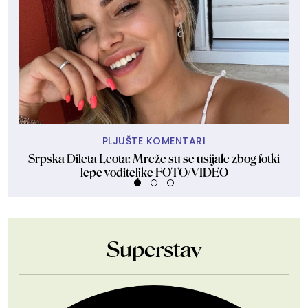
PLJUŠTE KOMENTARI
Srpska Dileta Leota: Mreže su se usijale zbog fotki
Sk
lepe voditeljke FOTO/VIDEO
Superstav