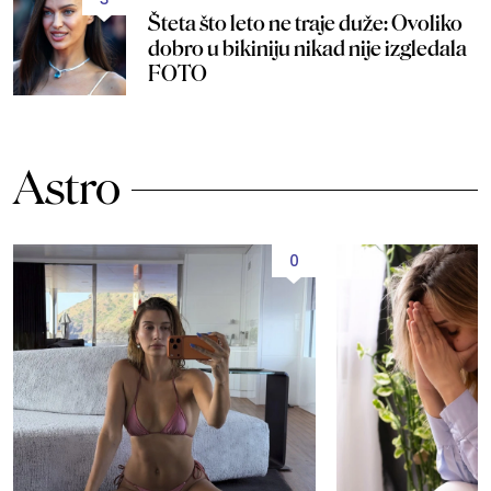
Šteta što leto ne traje duže: Ovoliko
dobro u bikiniju nikad nije izgledala
FOTO
Astro
0