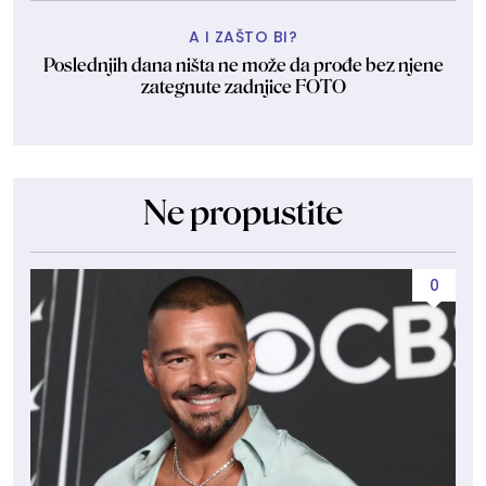
A I ZAŠTO BI?
Poslednjih dana ništa ne može da prođe bez njene
zategnute zadnjice FOTO
Ne propustite
0