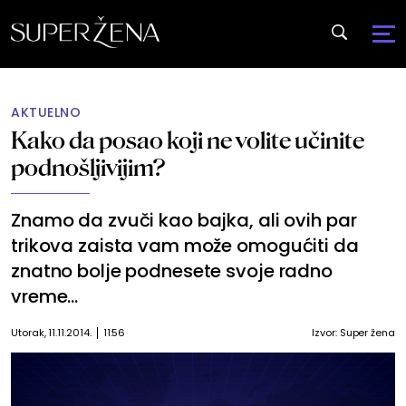
AKTUELNO
Kako da posao koji ne volite učinite
podnošljivijim?
Znamo da zvuči kao bajka, ali ovih par
trikova zaista vam može omogućiti da
znatno bolje podnesete svoje radno
vreme…
Utorak, 11.11.2014.
11:56
Izvor:
Super žena