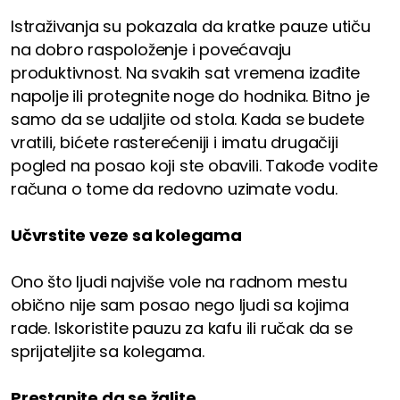
Istraživanja su pokazala da kratke pauze utiču
na dobro raspoloženje i povećavaju
produktivnost. Na svakih sat vremena izađite
napolje ili protegnite noge do hodnika. Bitno je
samo da se udaljite od stola. Kada se budete
vratili, bićete rasterećeniji i imatu drugačiji
pogled na posao koji ste obavili. Takođe vodite
računa o tome da redovno uzimate vodu.
Učvrstite veze sa kolegama
Ono što ljudi najviše vole na radnom mestu
obično nije sam posao nego ljudi sa kojima
rade. Iskoristite pauzu za kafu ili ručak da se
sprijateljite sa kolegama.
Prestanite da se žalite