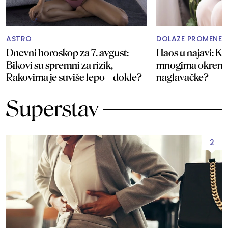
ASTRO
DOLAZE PROMENE
Dnevni horoskop za 7. avgust:
Haos u najavi: Ka
Bikovi su spremni za rizik,
mnogima okrenut
Rakovima je suviše lepo – dokle?
naglavačke?
Superstav
2