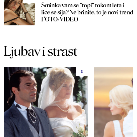
Šminka vam se "topi" tokom leta i
lice se sija? Ne brinite, to je novi trend
FOTO/VIDEO
Ljubav i strast
0