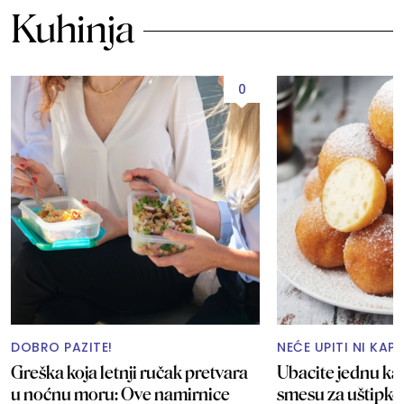
Kuhinja
0
DOBRO PAZITE!
NEĆE UPITI NI KAP
Greška koja letnji ručak pretvara
Ubacite jednu ka
u noćnu moru: Ove namirnice
smesu za uštipke