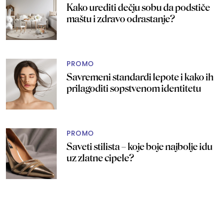
Kako urediti dečju sobu da podstiče
maštu i zdravo odrastanje?
PROMO
Savremeni standardi lepote i kako ih
prilagoditi sopstvenom identitetu
PROMO
Saveti stilista – koje boje najbolje idu
uz zlatne cipele?