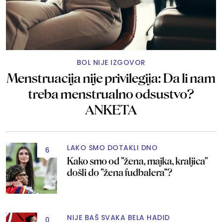
BOL NIJE IZGOVOR
Menstruacija nije privilegija: Da li nam
treba menstrualno odsustvo?
ANKETA
LAKO SMO DOTAKLI DNO
6
Kako smo od "žena, majka, kraljica"
došli do "žena fudbalera"?
NIJE BAŠ SVAKA BELA HADID
0