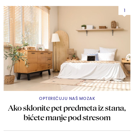
1
OPTEREĆUJU NAŠ MOZAK
Ako sklonite pet predmeta iz stana,
bićete manje pod stresom