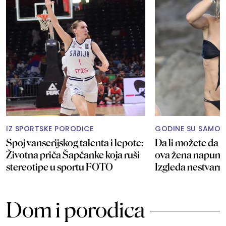
IZ SPORTSKE PORODICE
GODINE SU SAMO 
Spoj vanserijskog talenta i lepote:
Da li možete da p
Životna priča Šapčanke koja ruši
ova žena napunil
stereotipe u sportu FOTO
Izgleda nestvar
Dom i porodica