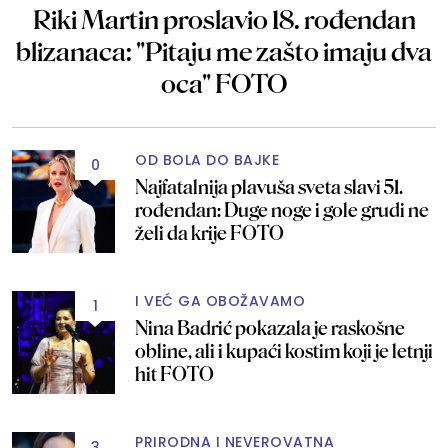
Riki Martin proslavio 18. rođendan
blizanaca: "Pitaju me zašto imaju dva
oca" FOTO
OD BOLA DO BAJKE
0
Najfatalnija plavuša sveta slavi 51.
rođendan: Duge noge i gole grudi ne
želi da krije FOTO
I VEĆ GA OBOŽAVAMO
1
Nina Badrić pokazala je raskošne
obline, ali i kupaći kostim koji je letnji
hit FOTO
PRIRODNA I NEVEROVATNA
3