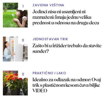
ZAVIDNA VEŠTINA
1
Jedinci nisu ni usamljeni ni
razmaženi: Imaju jednu veliku
prednost u odnosu na drugu decu
JEDNOSTAVAN TRIK
0
Zašto bi u frižider trebalo da stavite
sunđer?
PRAKTIČNO I LAKO
0
Idealno za odlazak na odmor: Ovaj
trik s plastičnom kesom čuva biljke
VIDEO