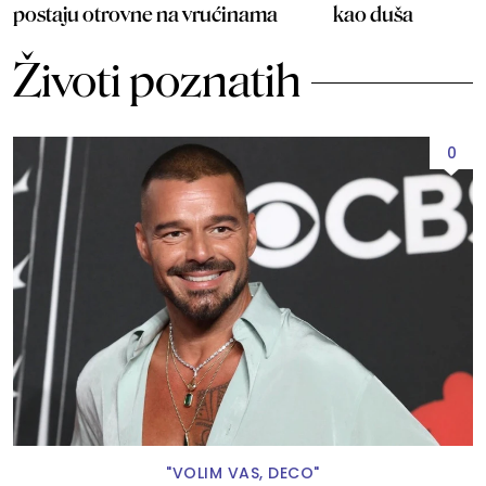
postaju otrovne na vrućinama
kao duša
Životi poznatih
0
"VOLIM VAS, DECO"