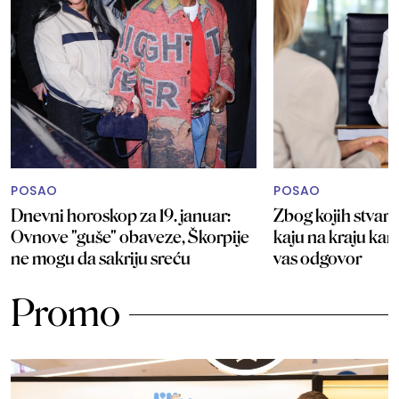
POSAO
POSAO
Dnevni horoskop za 19. januar:
Zbog kojih stvari 
Ovnove "guše" obaveze, Škorpije
kaju na kraju kar
ne mogu da sakriju sreću
vas odgovor
Promo