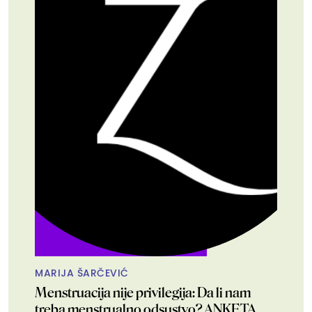
MARIJA ŠARČEVIĆ
Menstruacija nije privilegija: Da li nam
treba menstrualno odsustvo? ANKETA