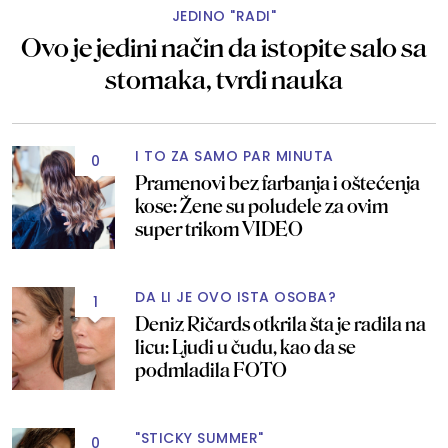
JEDINO "RADI"
Ovo je jedini način da istopite salo sa
stomaka, tvrdi nauka
I TO ZA SAMO PAR MINUTA
0
Pramenovi bez farbanja i oštećenja
kose: Žene su poludele za ovim
super trikom VIDEO
DA LI JE OVO ISTA OSOBA?
1
Deniz Ričards otkrila šta je radila na
licu: Ljudi u čudu, kao da se
podmladila FOTO
"STICKY SUMMER"
0