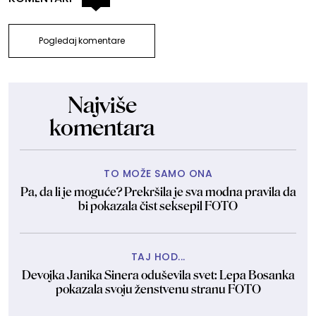
Pogledaj komentare
Najviše
komentara
TO MOŽE SAMO ONA
Pa, da li je moguće? Prekršila je sva modna pravila da
bi pokazala čist seksepil FOTO
TAJ HOD...
Devojka Janika Sinera oduševila svet: Lepa Bosanka
pokazala svoju ženstvenu stranu FOTO