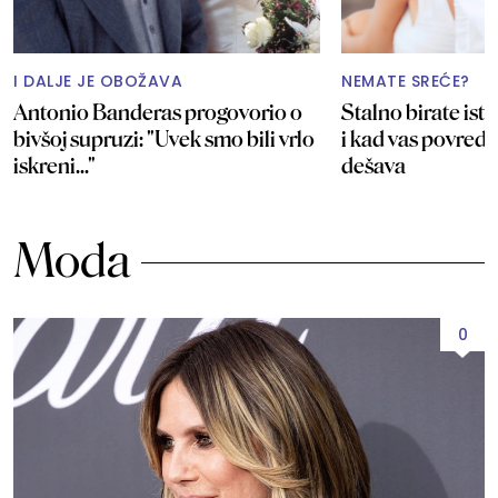
I DALJE JE OBOŽAVA
NEMATE SREĆE?
Antonio Banderas progovorio o
Stalno birate isti
bivšoj supruzi: "Uvek smo bili vrlo
i kad vas povredi
iskreni..."
dešava
Moda
0