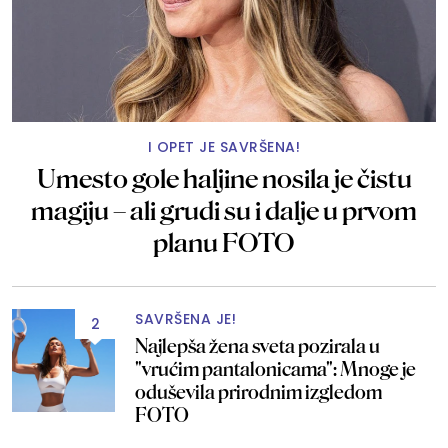
I OPET JE SAVRŠENA!
Umesto gole haljine nosila je čistu
magiju – ali grudi su i dalje u prvom
planu FOTO
SAVRŠENA JE!
2
Najlepša žena sveta pozirala u
"vrućim pantalonicama": Mnoge je
oduševila prirodnim izgledom
FOTO