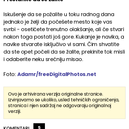
Iskušenje da se požalite u toku radnog dana
jednako je želji da počešete mesto koje vas
svrbi - osetićete trenutno olakšanje, ali će stvari
nakon toga postati još gore. Kukanje je navika, a
navike stvarate isključivo vi sami. Čim shvatite
da ste opet počeli da se žalite, prekinite tok misli
i odaberite neku srećniju misao.
Foto:
Adamr/freeDigitalPhotos.net
Ovo je arhivirana verzija originalne stranice.
Izvinjavamo se ukoliko, usled tehničkih ograničenja,
stranica i njen sadržaj ne odgovaraju originalnoj
verziji.
5
KOMENTARI