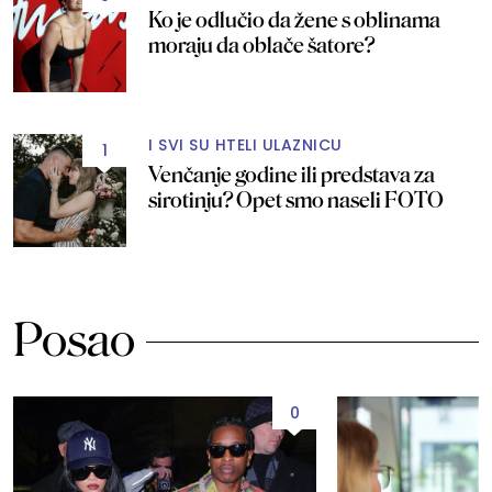
Ko je odlučio da žene s oblinama
moraju da oblače šatore?
I SVI SU HTELI ULAZNICU
1
Venčanje godine ili predstava za
sirotinju? Opet smo naseli FOTO
Posao
0