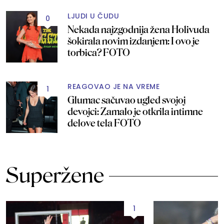
LJUDI U ČUDU
0
Nekada najzgodnija žena Holivuda
šokirala novim izdanjem: I ovo je
torbica? FOTO
REAGOVAO JE NA VREME
1
Glumac sačuvao ugled svojoj
devojci: Zamalo je otkrila intimne
delove tela FOTO
Superžene
1