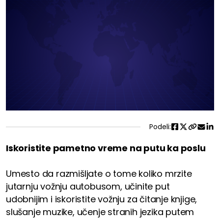
Podeli:
Iskoristite pametno vreme na putu ka poslu
Umesto da razmišljate o tome koliko mrzite
jutarnju vožnju autobusom, učinite put
udobnijim i iskoristite vožnju za čitanje knjige,
slušanje muzike, učenje stranih jezika putem