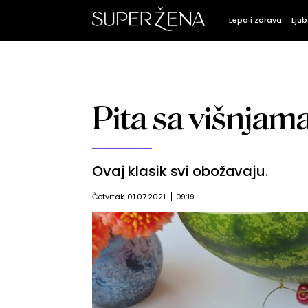
Lepa i zdrava
Ljub
Pita sa višnjam
Ovaj klasik svi obožavaju.
Četvrtak, 01.07.2021.
09:19