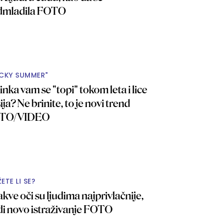
dmladila FOTO
ICKY SUMMER"
nka vam se "topi" tokom leta i lice
sija? Ne brinite, to je novi trend
TO/VIDEO
ETE LI SE?
kve oči su ljudima najprivlačnije,
di novo istraživanje FOTO