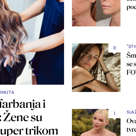
po
"ST
0
Šmi
se 
FO
MINUTA
arbanja i
SLAŽ
: Žene su
1
Ova
super trikom
tvr