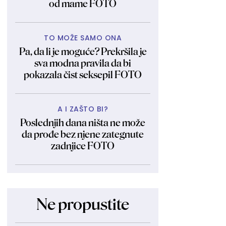
od mame FOTO
TO MOŽE SAMO ONA
Pa, da li je moguće? Prekršila je
sva modna pravila da bi
pokazala čist seksepil FOTO
A I ZAŠTO BI?
Poslednjih dana ništa ne može
da prođe bez njene zategnute
zadnjice FOTO
Ne propustite