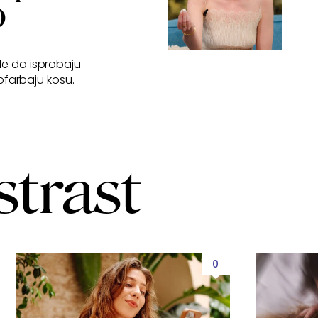
O
le da isprobaju
ofarbaju kosu.
strast
0