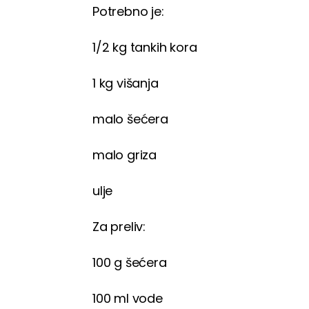
Potrebno je:
1/2 kg tankih kora
1 kg višanja
malo šećera
malo griza
ulje
Za preliv:
100 g šećera
100 ml vode