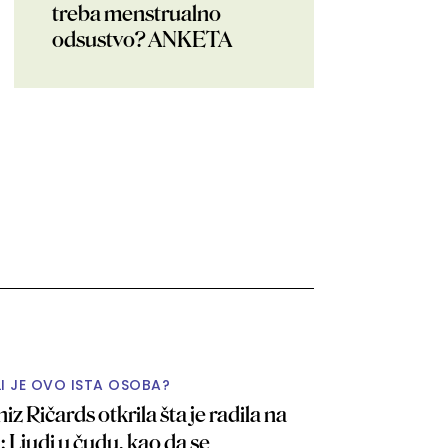
treba menstrualno
odsustvo? ANKETA
LI JE OVO ISTA OSOBA?
iz Ričards otkrila šta je radila na
u: Ljudi u čudu, kao da se