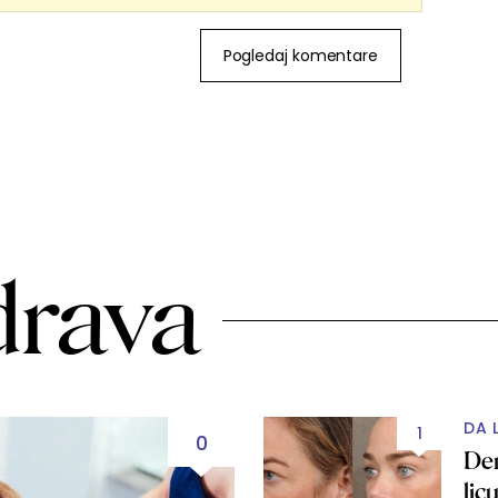
Pogledaj komentare
drava
DA 
1
0
Den
lic