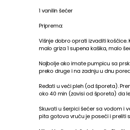
1 vanilin šećer
Priprema:
Višnje dobro oprati izvaditi koščice. 
malo griza 1 supena kašika, malo š
Najbolje ako imate pumpicu sa prskal
preko druge i na zadnju u dnu poredjati
Ređati u veći pleh (od šporeta). Pre
oko 40 min (zavisi od šporeta) da 
Skuvati u šerpici šećer sa vodom i va
pita gotova vruću je poseći i preliti