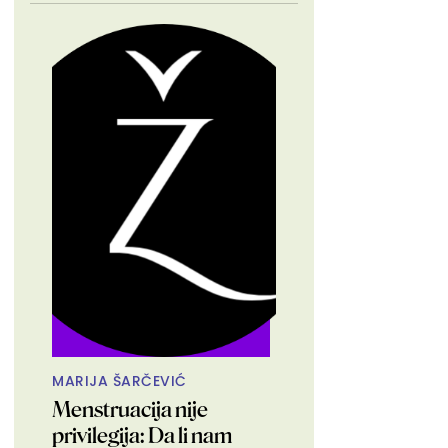
MARIJA ŠARČEVIĆ
Menstruacija nije
privilegija: Da li nam