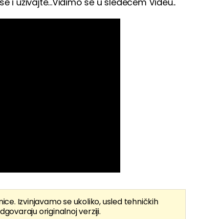
 se i uživajte...Vidimo se u sledećem Videu..
nice. Izvinjavamo se ukoliko, usled tehničkih
dgovaraju originalnoj verziji.