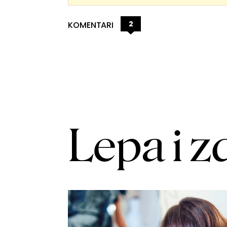
2
KOMENTARI
Lepa i z