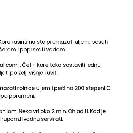
Koru raširiti na sto premazati uljem, posuti
ećerom i poprskati vodom.
icom. . Četiri kore tako sastaviti jednu
 po želji višnje i uviti.
mazati rolnice uljem i peći na 200 stepeni C
lepo porumeni.
nilom. Neka vri oko 2 min. Ohladiti. Kad je
 sirupom.Hvadnu servirati.