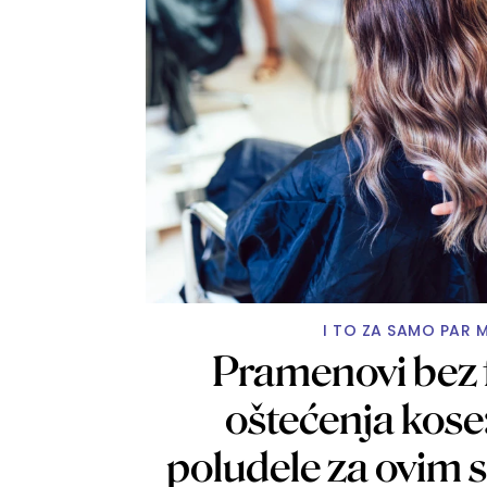
I TO ZA SAMO PAR 
Pramenovi bez f
oštećenja kose
poludele za ovim 