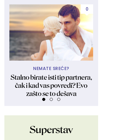
0
NEMATE SREĆE?
UBIJA KAKO
Stalno birate isti tip partnera,
Obukla nikad kr
čak i kad vas povredi? Evo
fanovima pokaza
zašto se to dešava
Ljudi su ostali 
Superstav