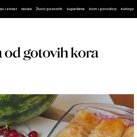
av i strast
Moda
Životi poznatih
Superžene
Dom i porodica
Kuhinja
a od gotovih kora