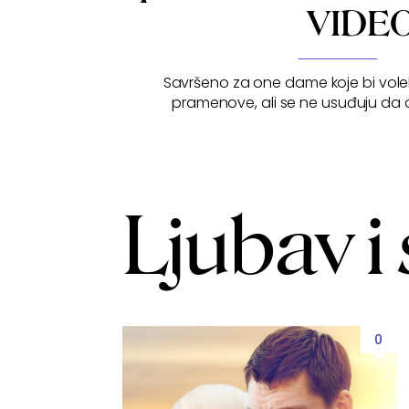
VIDE
Savršeno za one dame koje bi vole
pramenove, ali se ne usuđuju da 
Ljubav i 
0