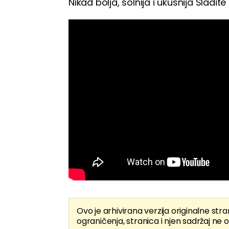
Nikad bolja, solnija i ukusnija Sladite
Ovo je arhivirana verzija originalne stra
ograničenja, stranica i njen sadržaj ne o