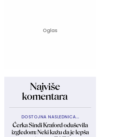
Najviše
komentara
DOSTOJNA NASLEDNICA...
Ćerka Sindi Kraford oduševila
izgledom: Neki kažu da je lepša