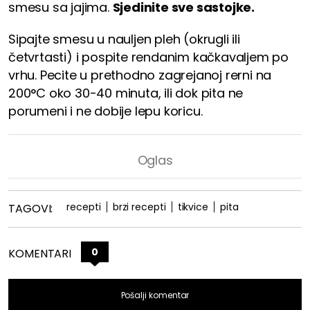
smesu sa jajima.
Sjedinite sve sastojke.
Sipajte smesu u nauljen pleh (okrugli ili
četvrtasti) i pospite rendanim kačkavaljem po
vrhu. Pecite u prethodno zagrejanoj rerni na
200°C oko 30-40 minuta, ili dok pita ne
porumeni i ne dobije lepu koricu.
recepti
brzi recepti
tikvice
pita
TAGOVI:
0
KOMENTARI
Pošalji komentar