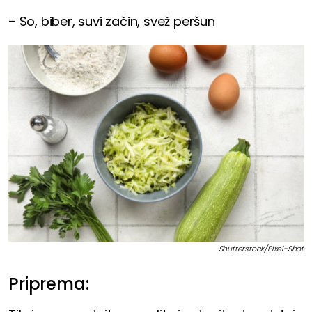
– So, biber, suvi začin, svež peršun
Shutterstock/Pixel-Shot
Priprema: