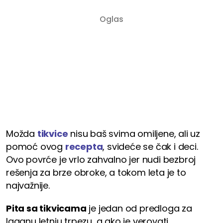
Možda
tikvice
nisu baš svima omiljene, ali uz
pomoć ovog
recepta
, svideće se čak i deci.
Ovo povrće je vrlo zahvalno jer nudi bezbroj
rešenja za brze obroke, a tokom leta je to
najvažnije.
Pita sa tikvicama
je jedan od predloga za
laganu letnju trpezu, a ako je verovati