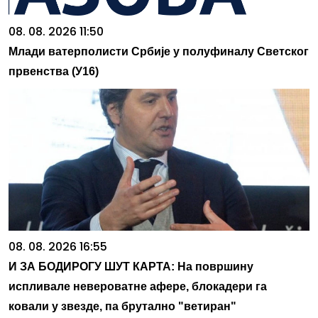
08. 08. 2026 11:50
Млади ватерполисти Србије у полуфиналу Светског
првенства (У16)
08. 08. 2026 16:55
И ЗА БОДИРОГУ ШУТ КАРТА: На површину
испливале невероватне афере, блокадери га
ковали у звезде, па брутално "ветиран"