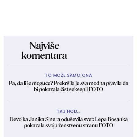
Najviše
komentara
TO MOŽE SAMO ONA
Pa, da li je moguće? Prekršila je sva modna pravila da
bi pokazala čist seksepil FOTO
TAJ HOD...
Devojka Janika Sinera oduševila svet: Lepa Bosanka
pokazala svoju ženstvenu stranu FOTO