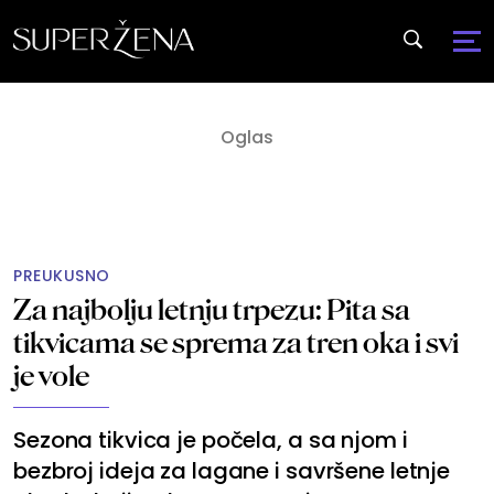
PREUKUSNO
Za najbolju letnju trpezu: Pita sa
tikvicama se sprema za tren oka i svi
je vole
Sezona tikvica je počela, a sa njom i
bezbroj ideja za lagane i savršene letnje