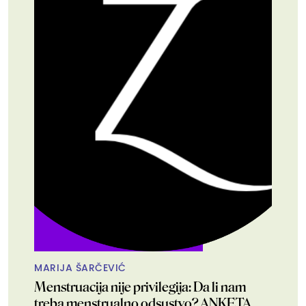
MARIJA ŠARČEVIĆ
Menstruacija nije privilegija: Da li nam
treba menstrualno odsustvo? ANKETA