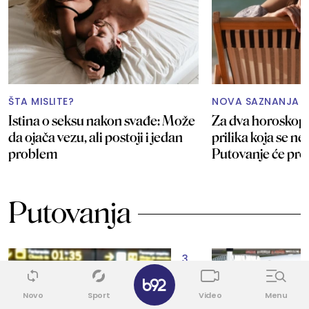
ŠTA MISLITE?
NOVA SAZNANJA I
Istina o seksu nakon svađe: Može
Za dva horoskops
da ojača vezu, ali postoji i jedan
prilika koja se ne
problem
Putovanje će pro
Putovanja
3
✕
Novo
Sport
Video
Menu