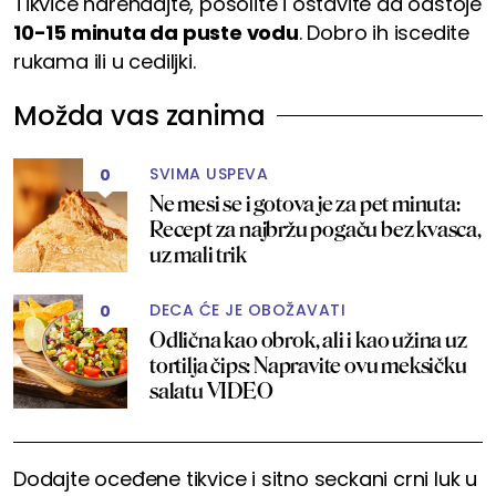
Tikvice narendajte, posolite i ostavite da odstoje
10-15 minuta da puste vodu
. Dobro ih iscedite
rukama ili u cediljki.
Možda vas zanima
SVIMA USPEVA
0
Ne mesi se i gotova je za pet minuta:
Recept za najbržu pogaču bez kvasca,
uz mali trik
DECA ĆE JE OBOŽAVATI
0
Odlična kao obrok, ali i kao užina uz
tortilja čips: Napravite ovu meksičku
salatu VIDEO
Dodajte oceđene tikvice i sitno seckani crni luk u