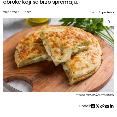
obroke koji se brzo spremaju.
28.06.2026.
13:07
Izvor: Superžena
0
marco mayer/Shutterstock
Podeli: