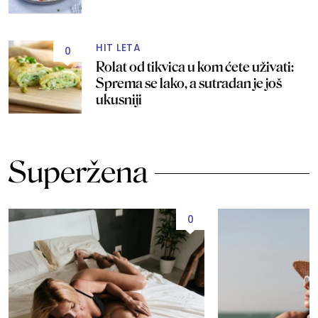
HIT LETA
0
Rolat od tikvica u kom ćete uživati:
Sprema se lako, a sutradan je još
ukusniji
Superžena
0