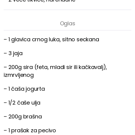
– 1 glavica crnog luka, sitno seckana
– 3 jaja
– 200g sira (feta, mladi sir ili kačkavalj),
izmrvljenog
– 1 čaša jogurta
– 1/2 čaše ulja
– 200g brašna
– 1 prašak za pecivo