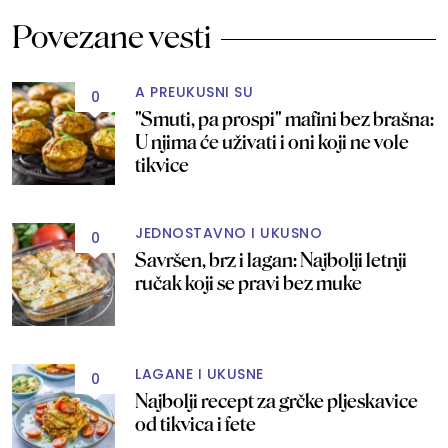
Povezane vesti
A PREUKUSNI SU
0
"Smuti, pa prospi" mafini bez brašna:
U njima će uživati i oni koji ne vole
tikvice
JEDNOSTAVNO I UKUSNO
0
Savršen, brz i lagan: Najbolji letnji
ručak koji se pravi bez muke
LAGANE I UKUSNE
0
Najbolji recept za grčke pljeskavice
od tikvica i fete