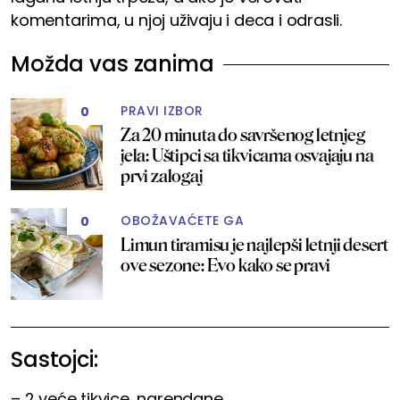
komentarima, u njoj uživaju i deca i odrasli.
Možda vas zanima
PRAVI IZBOR
0
Za 20 minuta do savršenog letnjeg
jela: Uštipci sa tikvicama osvajaju na
prvi zalogaj
OBOŽAVAĆETE GA
0
Limun tiramisu je najlepši letnji desert
ove sezone: Evo kako se pravi
Sastojci:
– 2 veće tikvice, narendane