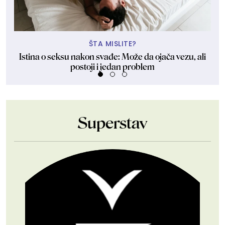
ŠTA MISLITE?
Istina o seksu nakon svađe: Može da ojača vezu, ali
postoji i jedan problem
Superstav