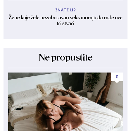
ZNATE LI?
Žene koje žele nezaboravan seks moraju da rade ove
tri stvari
Ne propustite
0