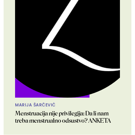
MARIJA ŠARČEVIĆ
Menstruacija nije privilegija: Da li nam
treba menstrualno odsustvo? ANKETA