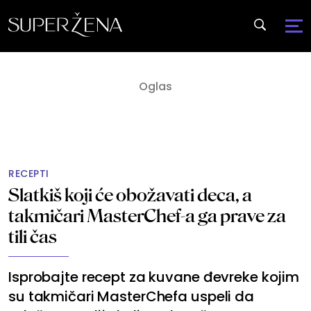
RECEPTI
Slatkiš koji će obožavati deca, a
takmičari MasterChef-a ga prave za
tili čas
Isprobajte recept za kuvane đevreke kojim
su takmičari MasterChefa uspeli da