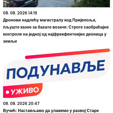
08. 08. 2026 14:19
Дронови надлећу магистралу код Пријепоља,
пљуште казне за бахате возаче: Строге саобраћајне
контроле на једној од најфрекфентнијих деоница у
земљи
08. 08. 2026 20:47
Вучић: Настављамо да улажемо у развој Старе