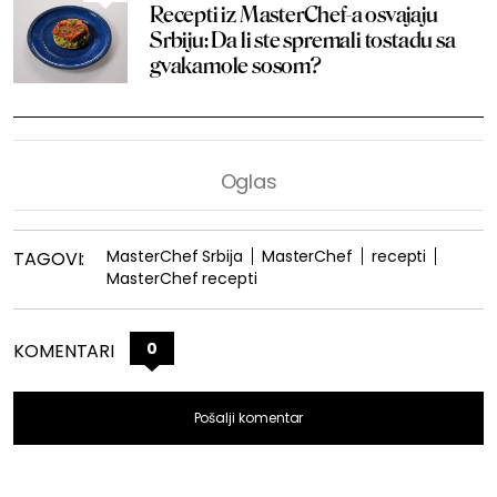
Recepti iz MasterChef-a osvajaju
Srbiju: Da li ste spremali tostadu sa
gvakamole sosom?
MasterChef Srbija
MasterChef
recepti
TAGOVI:
MasterChef recepti
0
KOMENTARI
Pošalji komentar