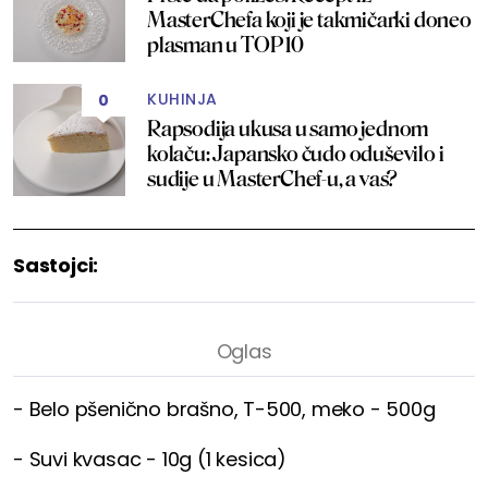
MasterChefa koji je takmičarki doneo
plasman u TOP 10
KUHINJA
0
Rapsodija ukusa u samo jednom
kolaču: Japansko čudo oduševilo i
sudije u MasterChef-u, a vas?
Sastojci:
- Belo pšenično brašno, T-500, meko - 500g
- Suvi kvasac - 10g (1 kesica)