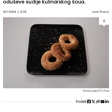
oduševe sudije kulinarskog šoua.
16.11.2024.
12:25
Izvor: Prva.rs
0
Printscreen/TV Prva
Podeli: