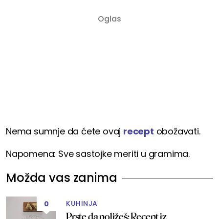
Nema sumnje da ćete ovaj
recept
obožavati.
Napomena: Sve sastojke meriti u gramima.
Možda vas zanima
KUHINJA
0
Prste da poližeš: Recept iz