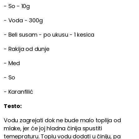
- So - 10g
- Voda - 300g
- Beli susam - po ukusu - 1 kesica
- Rakija od dunje
- Med
- So
- Karanfilić
Testo:
Vodu zagrejati dok ne bude malo toplija od
mlake, jer će joj hladna činija spustiti
temepraturu. Toplu vodu dodati u činiju, pa