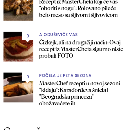
Recept iz MasterChefa koji će vas
"oboriti s nogu": Rolovano pileće
belo meso sa šljivom i šljivovicom
A ODUŠEVIĆE VAS
0
Čizkejk, ali na drugačiji način: Ovaj
recept iz MasterChefa sigurno niste
probali FOTO
POČELA JE PETA SEZONA
0
MasterChef recepti u novoj sezoni
"kidaju": Karađorđeva šnicla i
"Beogradska princeza" –
obožavaćete ih