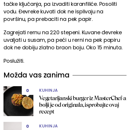
tačke ključanja, pa izvaditi karanfiliće. Posoliti
vodu. Đevreke kuvati dok ne isplivaju na
površinu, pa prebaciti na pek papir.
Zagrejati rernu na 220 stepeni. Kuvane đevreke
uvaljati u susam, pa peći u rerni na pek papiru
dok ne dobiju zlatno braon boju. Oko 15 minuta.
Poslužiti.
Možda vas zanima
KUHINJA
0
Vegetarijanski burger iz MasterChef-a
bolji je od originala, isprobajte ovaj
recept
KUHINJA
0