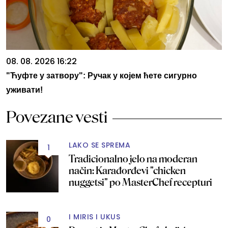
08. 08. 2026 16:22
"Ћуфте у затвору": Ручак у којем ћете сигурно
уживати!
Povezane vesti
LAKO SE SPREMA
1
Tradicionalno jelo na moderan
način: Karađorđevi "chicken
nuggetsi" po MasterChef recepturi
I MIRIS I UKUS
0