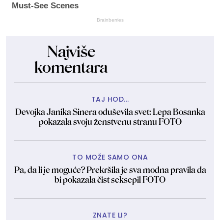
Must-See Scenes
Brainberries
Najviše
komentara
TAJ HOD...
Devojka Janika Sinera oduševila svet: Lepa Bosanka
pokazala svoju ženstvenu stranu FOTO
TO MOŽE SAMO ONA
Pa, da li je moguće? Prekršila je sva modna pravila da
bi pokazala čist seksepil FOTO
ZNATE LI?