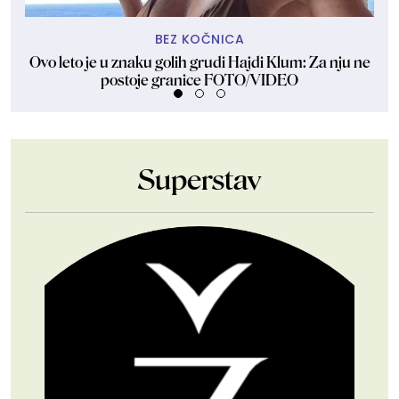
BEZ KOČNICA
Ovo leto je u znaku golih grudi Hajdi Klum: Za nju ne
Sk
postoje granice FOTO/VIDEO
Superstav