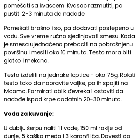
pomešati sa kvascem. Kvasac razmutiti, pa
pustiti 2-3 minuta da nadođe.
Pomešati brašno i so, pa dodavati postepeno u
vodu. Sve vreme ručno sjedinjavati smesu. Kada
je smesa ujednačena prebaciti na pobrašnjenu
površinu i mesiti oko 10 minuta. Testo mora biti
glatko i mekano.
Testo izdeliti na jednake loptice - oko 75g. Rolati
testo tako da napravite valjke, pa ih spojiti na
ivicama. Formirati oblik đevreka i ostaviti da
nadođe ispod krpe dodatnih 20-30 minuta.
Voda za kuvanje:
U dublju šerpu naliti 1 l vode, 150 ml rakije od
dunje, 5 kašika meda i 3 karanfilića. Dovesti do