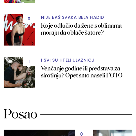
NIJE BAŠ SVAKA BELA HADID
0
Ko je odlučio da žene s oblinama
moraju da oblače šatore?
I SVI SU HTELI ULAZNICU
1
Venčanje godine ili predstava za
sirotinju? Opet smo naseli FOTO
Posao
0