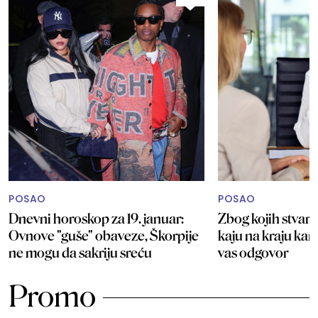
POSAO
POSAO
Dnevni horoskop za 19. januar:
Zbog kojih stvari 
Ovnove "guše" obaveze, Škorpije
kaju na kraju kar
ne mogu da sakriju sreću
vas odgovor
Promo