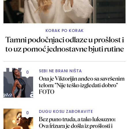
KORAK PO KORAK
Tamni podočnjaci odlaze u prošlost i
to uz pomoć jednostavne bjuti rutine
SEBI NE BRANI NIŠTA
0
Ona je Viktorijin anđeo sa savršenim
telom: "Nije teško izgledati dobro"
FOTO
DUGU KOSU ZABORAVITE
0
Bez puno truda, a tako luksuzno:
Ova frizura je došla iz prošlosti i