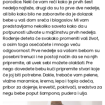
porodice. Neki će vam reći kako je prvih šest
nedelja najteže, drugi da su to prve dve nedelje,
ali bilo kako bilo ne zaboravite da je dolazak
bebe u vaš dom sreća i blagoslov. Mi vam
predstavljamo nekoliko saveta kako da u
potpunosti uživate u majčinstvu prvih nedelja.
Rođenje deteta će svakako promeniti vaš život,
a osim toga osećaćete i mnogo veću
odgovornost. Prve nedelje sa vašom bebom su
posebni trenuci i ne postoji način da se na njih
pripremite, ali uvek sebi možete olakšati. Pre
nego dovedete bebu kući pripremite stvari koje
će joj biti potrebne. Dakle, trebaće vam pelene,
vlažne maramice, krema, lepa i topla odeća,
pribor za dojenje, krevetić, pokrivači, sredstva za
negu bebe poput šampona, pudera i ulja.