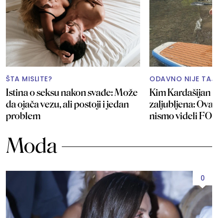
ŠTA MISLITE?
ODAVNO NIJE TAJ
Istina o seksu nakon svađe: Može
Kim Kardašijan ne
da ojača vezu, ali postoji i jedan
zaljubljena: Ovak
problem
nismo videli FO
Moda
0