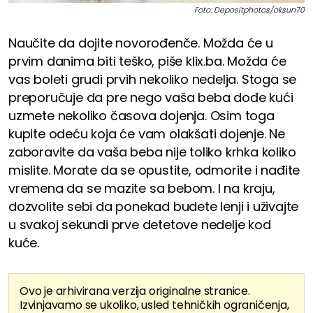
Foto: Depositphotos/oksun70
Naučite da dojite novorođenče. Možda će u
prvim danima biti teško, piše klix.ba. Možda će
vas boleti grudi prvih nekoliko nedelja. Stoga se
preporučuje da pre nego vaša beba dođe kući
uzmete nekoliko časova dojenja. Osim toga
kupite odeću koja će vam olakšati dojenje. Ne
zaboravite da vaša beba nije toliko krhka koliko
mislite. Morate da se opustite, odmorite i nađite
vremena da se mazite sa bebom. I na kraju,
dozvolite sebi da ponekad budete lenji i uživajte
u svakoj sekundi prve detetove nedelje kod
kuće.
Ovo je arhivirana verzija originalne stranice.
Izvinjavamo se ukoliko, usled tehničkih ograničenja,