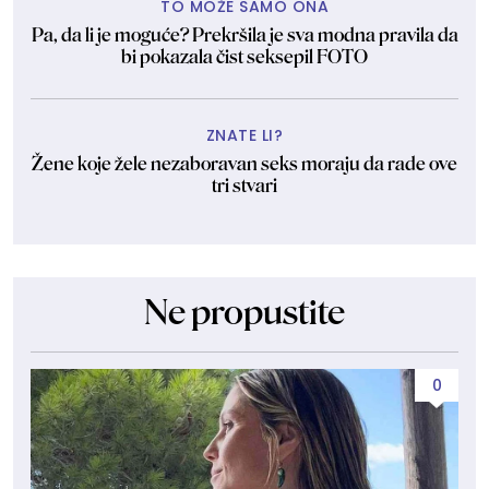
TO MOŽE SAMO ONA
Pa, da li je moguće? Prekršila je sva modna pravila da
bi pokazala čist seksepil FOTO
ZNATE LI?
Žene koje žele nezaboravan seks moraju da rade ove
tri stvari
Ne propustite
0