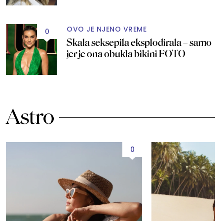
OVO JE NJENO VREME
0
Skala seksepila eksplodirala – samo
jer je ona obukla bikini FOTO
Astro
0