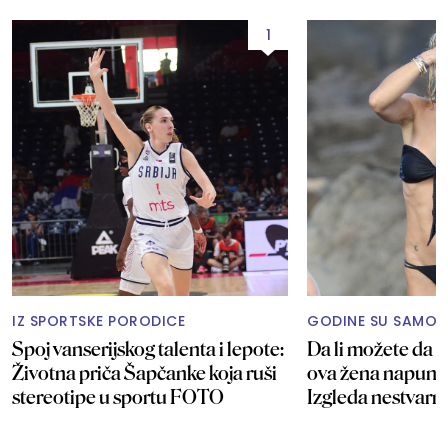
1
IZ SPORTSKE PORODICE
GODINE SU SAMO 
Spoj vanserijskog talenta i lepote:
Da li možete da p
Životna priča Šapčanke koja ruši
ova žena napunil
stereotipe u sportu FOTO
Izgleda nestvar