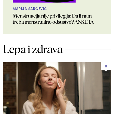
MARIJA ŠARČEVIĆ
Menstruacija nije privilegija: Da li nam
treba menstrualno odsustvo? ANKETA
Lepa i zdrava
0