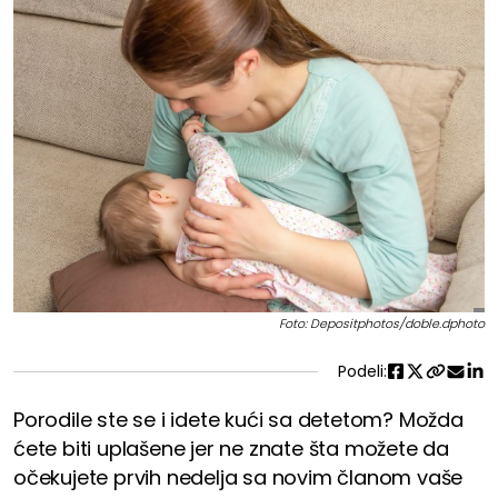
Foto: Depositphotos/doble.dphoto
Podeli:
Porodile ste se i idete kući sa detetom? Možda
ćete biti uplašene jer ne znate šta možete da
očekujete prvih nedelja sa novim članom vaše