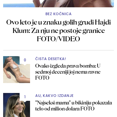
BEZ KOČNICA
Ovo leto je u znaku golih grudi Hajdi
Klum: Za nju ne postoje granice
FOTO/VIDEO
ČISTA DESETKA!
0
Ovako izgleda prava bomba: U
sedmoj deceniji joj nema ravne
FOTO
AU, KAKVO IZDANJE
1
"Najseksi mama" u bikiniju pokazala
telo od milion dolara FOTO