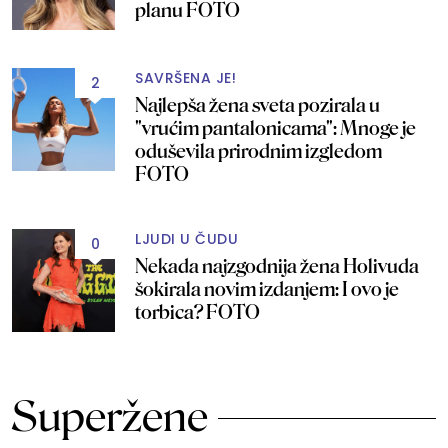
planu FOTO
SAVRŠENA JE!
2
Najlepša žena sveta pozirala u
"vrućim pantalonicama": Mnoge je
oduševila prirodnim izgledom
FOTO
LJUDI U ČUDU
0
Nekada najzgodnija žena Holivuda
šokirala novim izdanjem: I ovo je
torbica? FOTO
Superžene