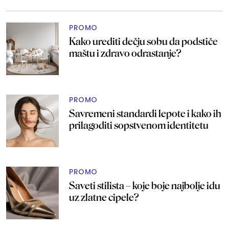
PROMO
Kako urediti dečju sobu da podstiče
maštu i zdravo odrastanje?
PROMO
Savremeni standardi lepote i kako ih
prilagoditi sopstvenom identitetu
PROMO
Saveti stilista – koje boje najbolje idu
uz zlatne cipele?