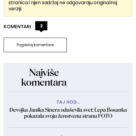
stranica i njen sadržaj ne odgovaraju originalnoj
verziji.
2
KOMENTARI
Pogledaj komentare
Najviše
komentara
TAJ HOD...
Devojka Janika Sinera oduševila svet: Lepa Bosanka
pokazala svoju ženstvenu stranu FOTO