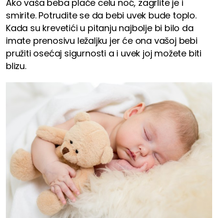
Ako vaša beba plače celu noć, zagrlite je i
smirite. Potrudite se da bebi uvek bude toplo.
Kada su krevetići u pitanju najbolje bi bilo da
imate prenosivu ležaljku jer će ona vašoj bebi
pružiti osećaj sigurnosti a i uvek joj možete biti
blizu.