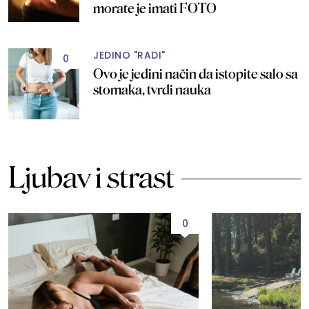
morate je imati FOTO
JEDINO "RADI"
0
Ovo je jedini način da istopite salo sa
stomaka, tvrdi nauka
Ljubav i strast
0