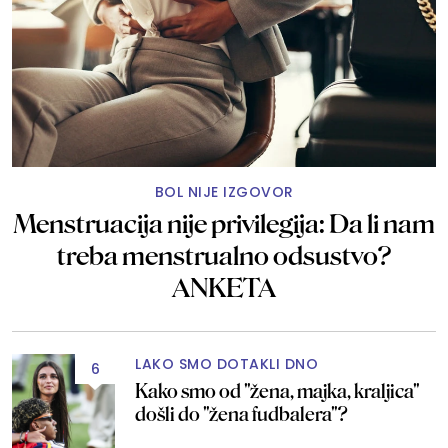
BOL NIJE IZGOVOR
Menstruacija nije privilegija: Da li nam
treba menstrualno odsustvo?
ANKETA
LAKO SMO DOTAKLI DNO
6
Kako smo od "žena, majka, kraljica"
došli do "žena fudbalera"?