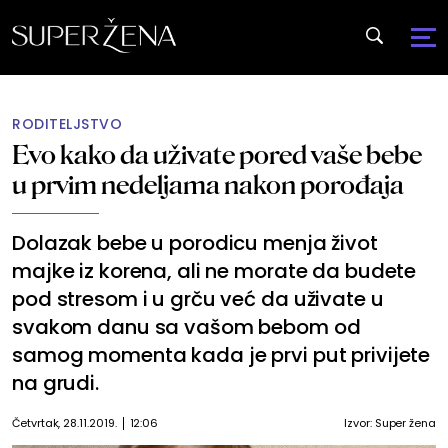
RODITELJSTVO
Evo kako da uživate pored vaše bebe
u prvim nedeljama nakon porođaja
Dolazak bebe u porodicu menja život
majke iz korena, ali ne morate da budete
pod stresom i u grču već da uživate u
svakom danu sa vašom bebom od
samog momenta kada je prvi put privijete
na grudi.
Četvrtak, 28.11.2019.
12:06
Izvor:
Super žena