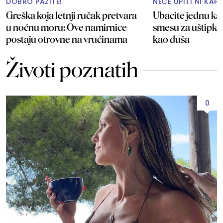
DOBRO PAZITE!
NEĆE UPITI NI KAP
Greška koja letnji ručak pretvara
Ubacite jednu ka
u noćnu moru: Ove namirnice
smesu za uštipke
postaju otrovne na vrućinama
kao duša
Životi poznatih
0