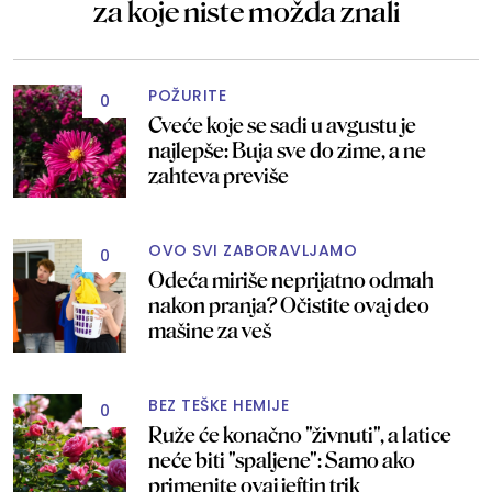
za koje niste možda znali
POŽURITE
0
Cveće koje se sadi u avgustu je
najlepše: Buja sve do zime, a ne
zahteva previše
OVO SVI ZABORAVLJAMO
0
Odeća miriše neprijatno odmah
nakon pranja? Očistite ovaj deo
mašine za veš
BEZ TEŠKE HEMIJE
0
Ruže će konačno "živnuti", a latice
neće biti "spaljene": Samo ako
primenite ovaj jeftin trik