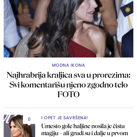
MODNA IKONA
Najhrabrija kraljica sva u prorezima:
Svi komentarišu njeno zgodno telo
FOTO
I OPET JE SAVRŠENA!
0
Umesto gole haljine nosila je čistu
magiju – ali grudi su i dalje u prvom