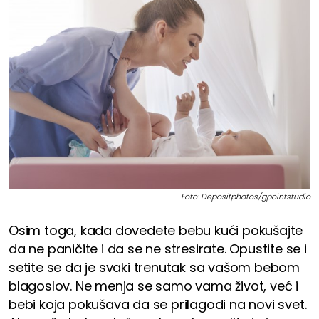
Foto: Depositphotos/gpointstudio
Osim toga, kada dovedete bebu kući pokušajte
da ne paničite i da se ne stresirate. Opustite se i
setite se da je svaki trenutak sa vašom bebom
blagoslov. Ne menja se samo vama život, već i
bebi koja pokušava da se prilagodi na novi svet.