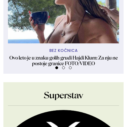
BEZ KOČNICA
Ovo leto je u znaku golih grudi Hajdi Klum: Za nju ne
Sk
postoje granice FOTO/VIDEO
Superstav