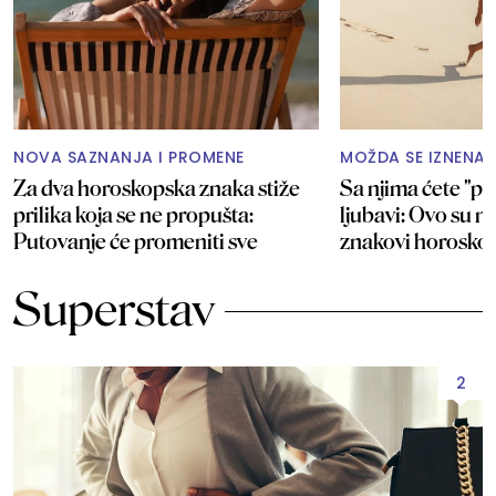
NOVA SAZNANJA I PROMENE
MOŽDA SE IZNENAD
Za dva horoskopska znaka stiže
Sa njima ćete "po
prilika koja se ne propušta:
ljubavi: Ovo su na
Putovanje će promeniti sve
znakovi horosko
Superstav
2