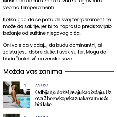
Muškarci rođeni u znaku Ovna su uglavnom
veoma temperamenti.
Koliko god da se potrude svoj temperament ne
može da sakrije, jer bi to naprosto predstavljalo
bežanje od suštine njegovog bića.
Oni vole da vladaju, da budu dominantni, ali
zaista jesu dobre duše, i uvek su fer. Mogu da
budu "bolećivi" na ženske suze.
Možda vas zanima
ASTRO
1
Odbijanje doživljavaju kao izdaju: Uz
ova 2 horoskopska znaka vam neće
biti lako