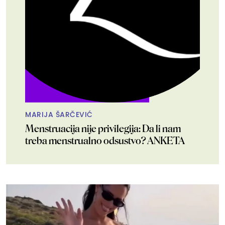
MARIJA ŠARČEVIĆ
Menstruacija nije privilegija: Da li nam
treba menstrualno odsustvo? ANKETA