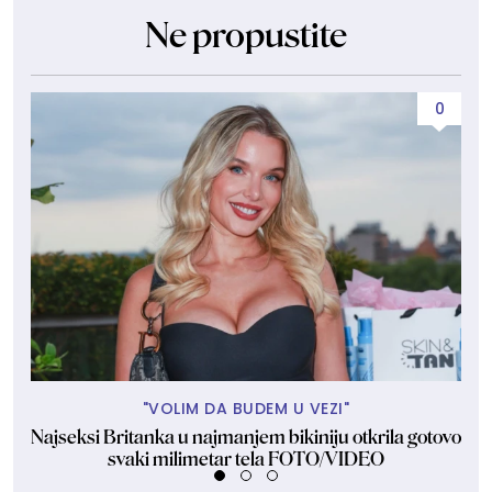
Ne propustite
0
"VOLIM DA BUDEM U VEZI"
Najseksi Britanka u najmanjem bikiniju otkrila gotovo
Lj
svaki milimetar tela FOTO/VIDEO