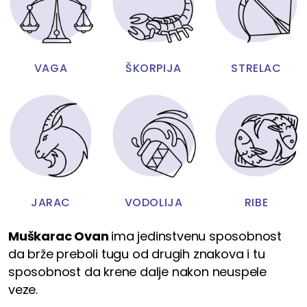
VAGA
ŠKORPIJA
STRELAC
JARAC
VODOLIJA
RIBE
Muškarac Ovan
ima jedinstvenu sposobnost
da brže preboli tugu od drugih znakova i tu
sposobnost da krene dalje nakon neuspele
veze.