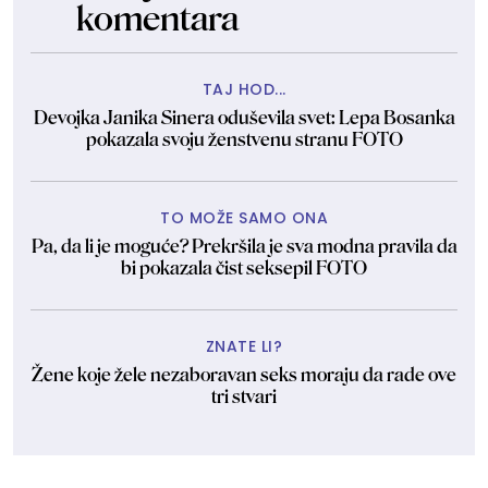
komentara
TAJ HOD...
Devojka Janika Sinera oduševila svet: Lepa Bosanka
pokazala svoju ženstvenu stranu FOTO
TO MOŽE SAMO ONA
Pa, da li je moguće? Prekršila je sva modna pravila da
bi pokazala čist seksepil FOTO
ZNATE LI?
Žene koje žele nezaboravan seks moraju da rade ove
tri stvari