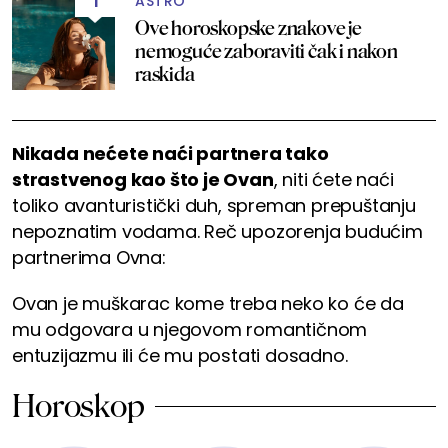
ASTRO
1
Ove horoskopske znakove je
nemoguće zaboraviti čak i nakon
raskida
Nikada nećete naći partnera tako
strastvenog kao što je Ovan
, niti ćete naći
toliko avanturistički duh, spreman prepuštanju
nepoznatim vodama. Reč upozorenja budućim
partnerima Ovna:
Ovan je muškarac kome treba neko ko će da
mu odgovara u njegovom romantičnom
entuzijazmu ili će mu postati dosadno.
Horoskop