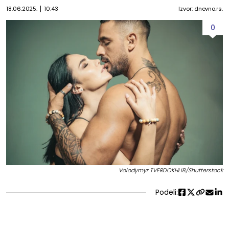
18.06.2025.
10:43
Izvor: dnevno.rs.
0
Volodymyr TVERDOKHLIB/Shutterstock
Podeli: