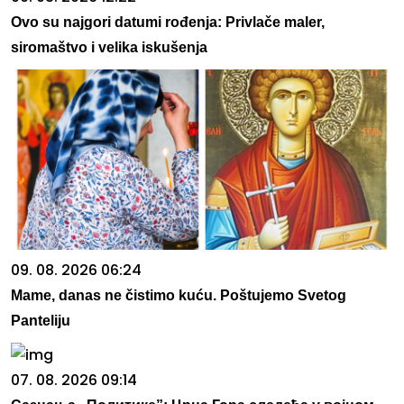
Ovo su najgori datumi rođenja: Privlače maler,
siromaštvo i velika iskušenja
09. 08. 2026 06:24
Mame, danas ne čistimo kuću. Poštujemo Svetog
Panteliju
07. 08. 2026 09:14