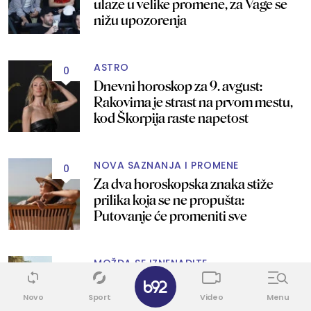
ulaze u velike promene, za Vage se
nižu upozorenja
ASTRO
0
Dnevni horoskop za 9. avgust:
Rakovima je strast na prvom mestu,
kod Škorpija raste napetost
NOVA SAZNANJA I PROMENE
0
Za dva horoskopska znaka stiže
prilika koja se ne propušta:
Putovanje će promeniti sve
MOŽDA SE IZNENADITE
0
✕
Sa njima ćete "poludeti" od ljubavi:
Ovo su najstrastveniji znakovi
Novo
Sport
Video
Menu