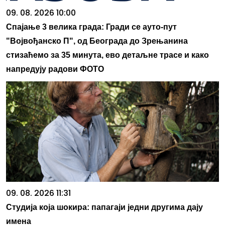
09. 08. 2026 10:00
Спајање 3 велика града: Гради се ауто-пут
"Војвођанско П", од Београда до Зрењанина
стизаћемо за 35 минута, ево детаљне трасе и како
напредују радови ФОТО
09. 08. 2026 11:31
Студија која шокира: папагаји једни другима дају
имена