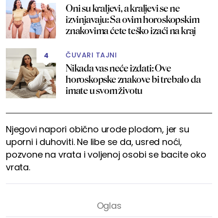
Oni su kraljevi, a kraljevi se ne
izvinjavaju: Sa ovim horoskopskim
znakovima ćete teško izaći na kraj
ČUVARI TAJNI
4
Nikada vas neće izdati: Ove
horoskopske znakove bi trebalo da
imate u svom životu
Njegovi napori obično urode plodom, jer su
uporni i duhoviti. Ne libe se da, usred noći,
pozvone na vrata i voljenoj osobi se bacite oko
vrata.