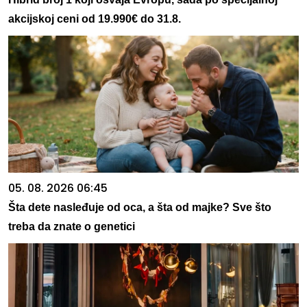
akcijskoj ceni od 19.990€ do 31.8.
05. 08. 2026 06:45
Šta dete nasleđuje od oca, a šta od majke? Sve što
treba da znate o genetici