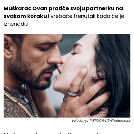
Muškarac Ovan pratiće svoju partnerku na
svakom koraku
i vrebaće trenutak kada će je
iznenaditi.
Volodymyr TVERDOKHLIB/Shutterstock