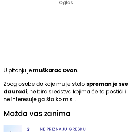
U pitanju je
muškarac Ovan
.
Zbog osobe do koje mu je stalo
spreman je sve
da uradi
, ne bira sredstva kojima će to postići i
ne interesuje ga šta ko misli.
Možda vas zanima
NE PRIZNAJU GREŠKU
3