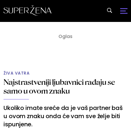
ŽIVA VATRA
Najstrastveniji ljubavnici rađaju se
samo u ovom znaku
Ukoliko imate sreće da je vaš partner baš
u ovom znaku onda će vam sve želje biti
ispunjene.