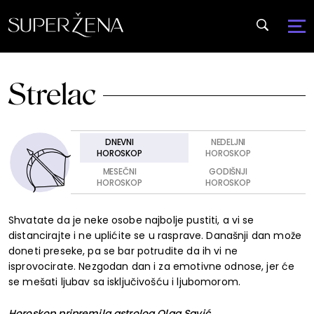
Strelac
DNEVNI
NEDELJNI
HOROSKOP
HOROSKOP
MESEČNI
GODIŠNJI
HOROSKOP
HOROSKOP
Shvatate da je neke osobe najbolje pustiti, a vi se
distancirajte i ne uplićite se u rasprave. Današnji dan može
doneti preseke, pa se bar potrudite da ih vi ne
isprovocirate. Nezgodan dan i za emotivne odnose, jer će
se mešati ljubav sa isključivošću i ljubomorom.
Horoskop pripremila astrolog Olga Savić,