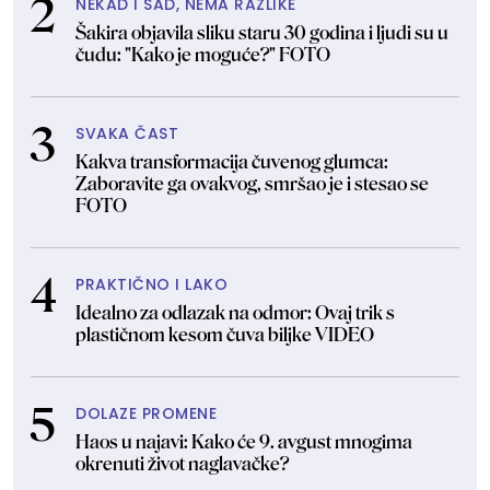
NEKAD I SAD, NEMA RAZLIKE
Šakira objavila sliku staru 30 godina i ljudi su u
čudu: "Kako je moguće?" FOTO
SVAKA ČAST
Kakva transformacija čuvenog glumca:
Zaboravite ga ovakvog, smršao je i stesao se
FOTO
PRAKTIČNO I LAKO
Idealno za odlazak na odmor: Ovaj trik s
plastičnom kesom čuva biljke VIDEO
DOLAZE PROMENE
Haos u najavi: Kako će 9. avgust mnogima
okrenuti život naglavačke?