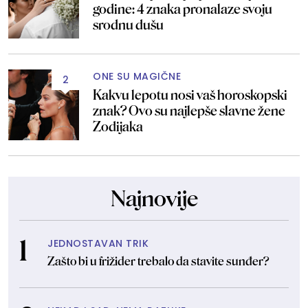
godine: 4 znaka pronalaze svoju
srodnu dušu
ONE SU MAGIČNE
2
Kakvu lepotu nosi vaš horoskopski
znak? Ovo su najlepše slavne žene
Zodijaka
Najnovije
JEDNOSTAVAN TRIK
Zašto bi u frižider trebalo da stavite sunđer?