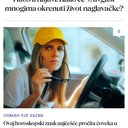
mnogima okrenuti život naglavačke?
0
ODMAH SVE SAZNA
Ovaj horoskopski znak najčešće pročita čoveka u