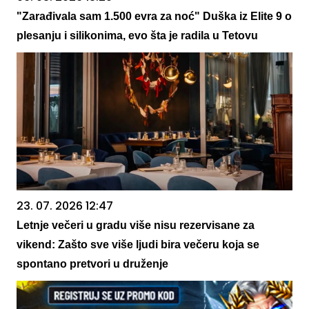
"Zarađivala sam 1.500 evra za noć" Duška iz Elite 9 o
plesanju i silikonima, evo šta je radila u Tetovu
23. 07. 2026 12:47
Letnje večeri u gradu više nisu rezervisane za
vikend: Zašto sve više ljudi bira večeru koja se
spontano pretvori u druženje