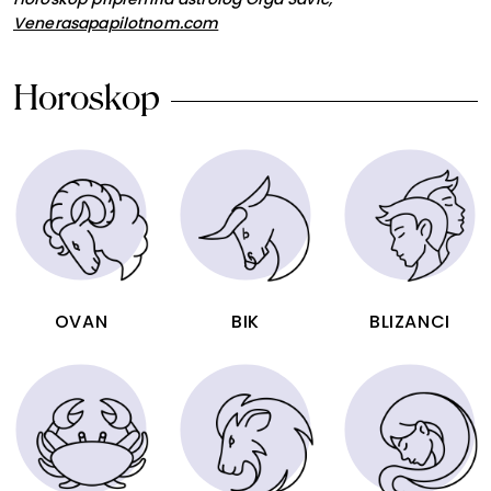
Venerasapapilotnom.com
Horoskop
OVAN
BIK
BLIZANCI