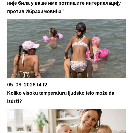
није била у ваше име потпишите интерпелацију
против Ибрахимовића"
05. 08. 2026 14:12
Koliko visoku temperaturu ljudsko telo može da
izdrži?