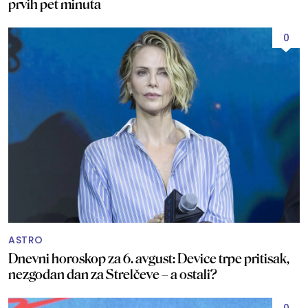
prvih pet minuta
0
ASTRO
Dnevni horoskop za 6. avgust: Device trpe pritisak,
nezgodan dan za Strelčeve – a ostali?