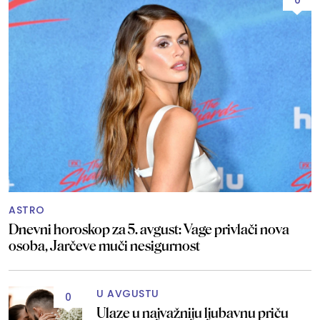
0
ASTRO
Dnevni horoskop za 5. avgust: Vage privlači nova
osoba, Jarčeve muči nesigurnost
U AVGUSTU
0
Ulaze u najvažniju ljubavnu priču