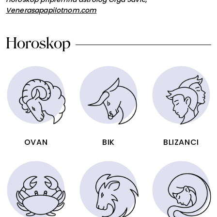
Venerasapapilotnom.com
Horoskop
OVAN
BIK
BLIZANCI