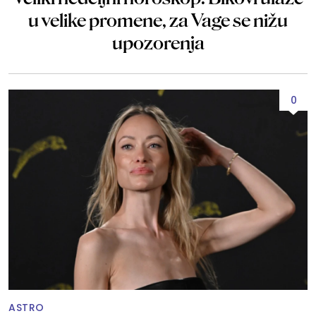
u velike promene, za Vage se nižu
upozorenja
0
ASTRO