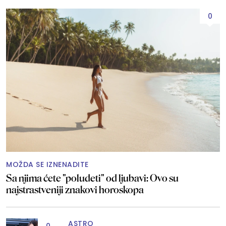
0
MOŽDA SE IZNENADITE
Sa njima ćete "poludeti" od ljubavi: Ovo su
najstrastveniji znakovi horoskopa
ASTRO