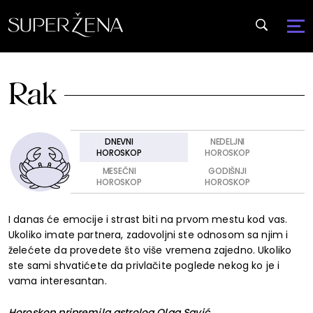
Rak
DNEVNI
NEDELJNI
HOROSKOP
HOROSKOP
MESEČNI
GODIŠNJI
HOROSKOP
HOROSKOP
I danas će emocije i strast biti na prvom mestu kod vas.
Ukoliko imate partnera, zadovoljni ste odnosom sa njim i
želećete da provedete što više vremena zajedno. Ukoliko
ste sami shvatićete da privlačite poglede nekog ko je i
vama interesantan.
Horoskop pripremila astrolog Olga Savić,