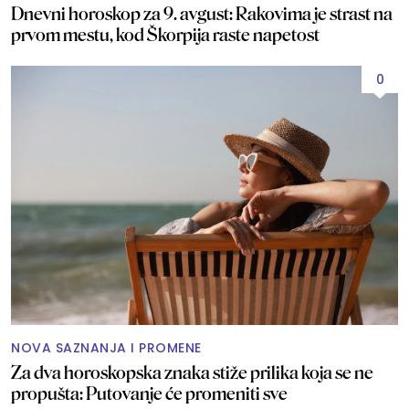
Dnevni horoskop za 9. avgust: Rakovima je strast na
prvom mestu, kod Škorpija raste napetost
0
NOVA SAZNANJA I PROMENE
Za dva horoskopska znaka stiže prilika koja se ne
propušta: Putovanje će promeniti sve