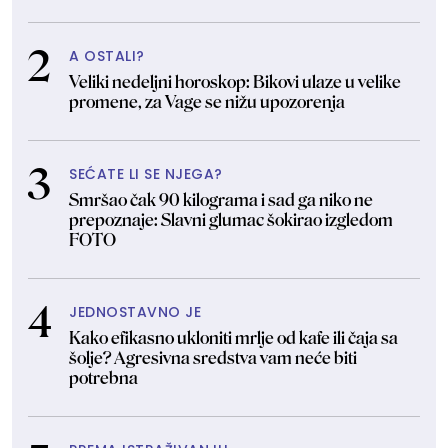
A OSTALI?
Veliki nedeljni horoskop: Bikovi ulaze u velike
promene, za Vage se nižu upozorenja
SEĆATE LI SE NJEGA?
Smršao čak 90 kilograma i sad ga niko ne
prepoznaje: Slavni glumac šokirao izgledom
FOTO
JEDNOSTAVNO JE
Kako efikasno ukloniti mrlje od kafe ili čaja sa
šolje? Agresivna sredstva vam neće biti
potrebna