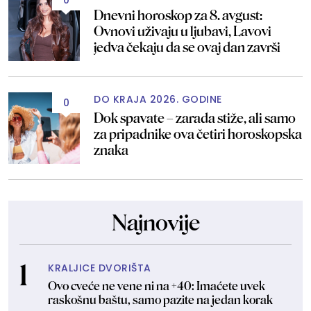
0
Dnevni horoskop za 8. avgust:
Ovnovi uživaju u ljubavi, Lavovi
jedva čekaju da se ovaj dan završi
DO KRAJA 2026. GODINE
0
Dok spavate – zarada stiže, ali samo
za pripadnike ova četiri horoskopska
znaka
Najnovije
KRALJICE DVORIŠTA
Ovo cveće ne vene ni na +40: Imaćete uvek
raskošnu baštu, samo pazite na jedan korak