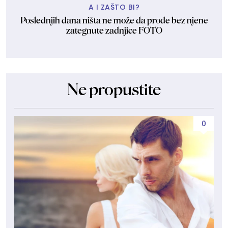
A I ZAŠTO BI?
Poslednjih dana ništa ne može da prođe bez njene
zategnute zadnjice FOTO
Ne propustite
0