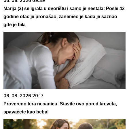
06. 08. 2026 09:39
Marija (3) se igrala u dvorištu i samo je nestala: Posle 42
godine otac je pronašao, zanemeo je kada je saznao
gde je bila
06. 08. 2026 20:17
Provereno tera nesanicu: Stavite ovo pored kreveta,
spavaćete kao beba!