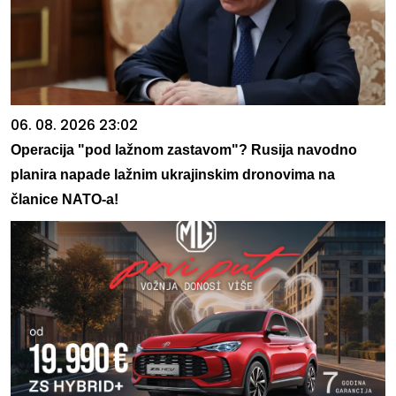
06. 08. 2026 23:02
Operacija "pod lažnom zastavom"? Rusija navodno
planira napade lažnim ukrajinskim dronovima na
članice NATO-a!