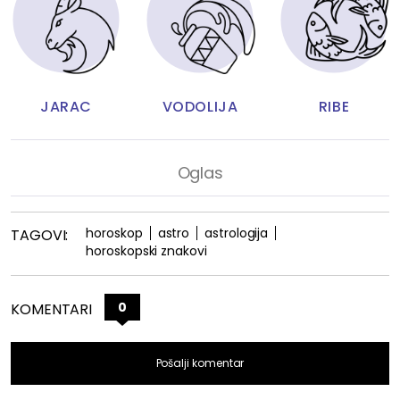
JARAC
VODOLIJA
RIBE
horoskop
astro
astrologija
TAGOVI:
horoskopski znakovi
0
KOMENTARI
Pošalji komentar