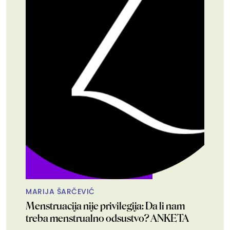
MARIJA ŠARČEVIĆ
Menstruacija nije privilegija: Da li nam
treba menstrualno odsustvo? ANKETA