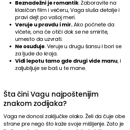
Beznadežni je romantik
. Zaboravite na
klasičan film i večeru, Vaga sluša detalje i
pravi dejt po vašoj meri.
Veruje u pravdu i mir.
Ako počnete da
vičete, ona će otići dok se ne smirite,
umesto da uzvrati.
Ne osuđuje
. Veruje u drugu šansu i bori se
za ljude do kraja.
Vidi lepotu tamo gde drugi vide manu
, i
zaljubljuje se baš u te mane.
Šta čini Vagu najpoštenijim
znakom zodijaka?
Vaga ne donosi zaključke olako. Želi da čuje obe
strane pre nego što kaže svoje mišljenje. Zato je