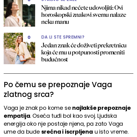
Njima nikad nećete udovoljiti: Ovi
horoskopski znakovi svemu nalaze
neku manu
DA LI STE SPREMNI?
0
Jedan znak će doživeti prekretnicu
koja će mu u potpunosti promeniti
budućnost
Po čemu se prepoznaje Vaga
zlatnog srca?
Vaga je znak po kome se
najlakše prepoznaje
empatija
. Oseća tuđi bol kao svoj. Ljudska
energija oko nje postaje njena, pa zato Vaga
ume da bude
srećna i iscrpljena
u isto vreme.