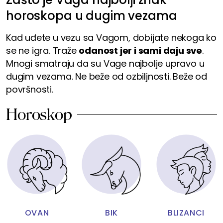
horoskopa u dugim vezama
Kad uđete u vezu sa Vagom, dobijate nekoga ko
se ne igra. Traže
odanost jer i sami daju sve
.
Mnogi smatraju da su Vage najbolje upravo u
dugim vezama. Ne beže od ozbiljnosti. Beže od
površnosti.
Horoskop
OVAN
BIK
BLIZANCI