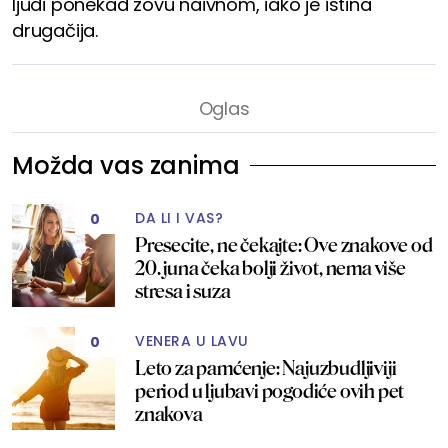
ljudi ponekad zovu naivnom, iako je istina
drugačija.
Možda vas zanima
DA LI I VAS?
0
Presecite, ne čekajte: Ove znakove od
20. juna čeka bolji život, nema više
stresa i suza
VENERA U LAVU
0
Leto za pamćenje: Najuzbudljiviji
period u ljubavi pogodiće ovih pet
znakova