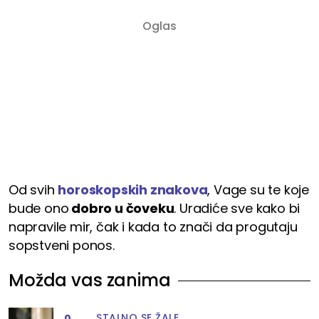
Od svih
horoskopskih znakova
, Vage su te koje
bude ono
dobro u čoveku
. Uradiće sve kako bi
napravile mir, čak i kada to znači da progutaju
sopstveni ponos.
Možda vas zanima
STALNO SE ŽALE
0