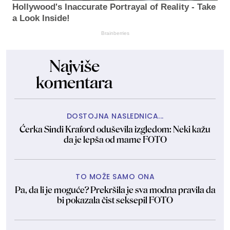
Hollywood's Inaccurate Portrayal of Reality - Take
a Look Inside!
Brainberries
Najviše
komentara
DOSTOJNA NASLEDNICA...
Ćerka Sindi Kraford oduševila izgledom: Neki kažu
da je lepša od mame FOTO
TO MOŽE SAMO ONA
Pa, da li je moguće? Prekršila je sva modna pravila da
bi pokazala čist seksepil FOTO