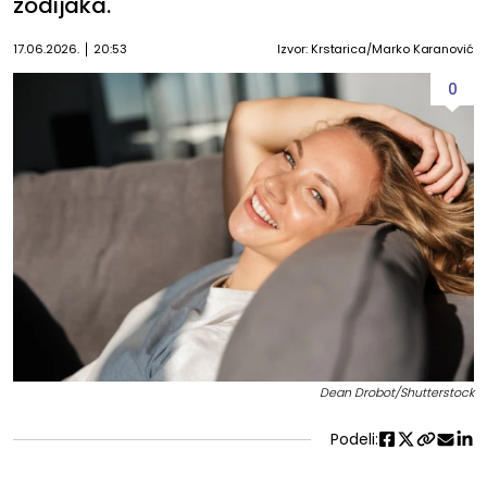
zodijaka.
17.06.2026.
20:53
Izvor: Krstarica/Marko Karanović
0
Dean Drobot/Shutterstock
Podeli: