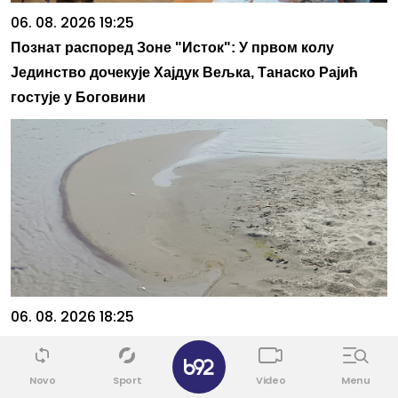
06. 08. 2026 19:25
Познат распоред Зоне "Исток": У првом колу
Јединство дочекује Хајдук Вељка, Танаско Рајић
гостује у Боговини
06. 08. 2026 18:25
Nizak nivo Dunava otkrio most rimskog cara
✕
Konstantina I u Bugarskoj
Novo
Sport
Video
Menu