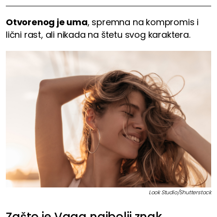
Otvorenog je uma
, spremna na kompromis i
lični rast, ali nikada na štetu svog karaktera.
Look Studio/Shutterstock
Zašto je Vaga najbolji znak