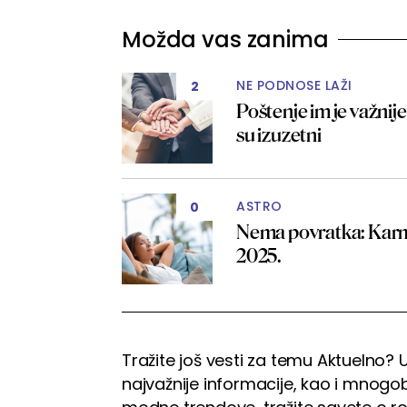
Možda vas zanima
NE PODNOSE LAŽI
2
Poštenje im je važnije
su izuzetni
ASTRO
0
Nema povratka: Karmi
2025.
Tražite još vesti za temu Aktuelno? U
najvažnije informacije, kao i mnogobr