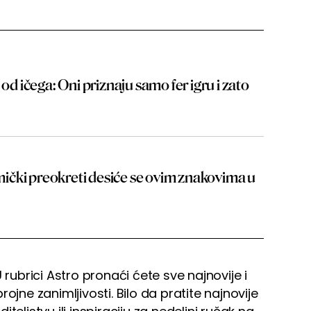
 od ičega: Oni priznaju samo fer igru i zato
čki preokreti desiće se ovim znakovima u
 rubrici Astro pronaći ćete sve najnovije i
ojne zanimljivosti. Bilo da pratite najnovije