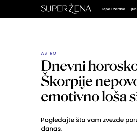
Lepa i zdrava
Ljub
ASTRO
Dnevni horoskop
Škorpije nepov
emotivno loša s
Pogledajte šta vam zvezde poruč
danas.