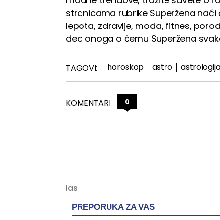
modne trendove, tražite savete o rodi
stranicama rubrike Superžena naći 
lepota, zdravlje, moda, fitnes, porod
deo onoga o čemu Superžena svako
horoskop
astro
astrologij
TAGOVI:
0
KOMENTARI
PREPORUKA ZA VAS