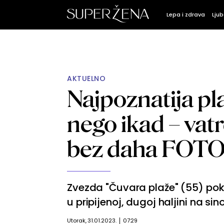
Lepa i zdrava
Ljub
AKTUELNO
Najpoznatija pl
nego ikad – vat
bez daha FOT
Zvezda "Čuvara plaže" (55) pok
u pripijenoj, dugoj haljini na sino
Utorak, 31.01.2023.
07:29