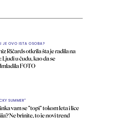
LI JE OVO ISTA OSOBA?
iz Ričards otkrila šta je radila na
u: Ljudi u čudu, kao da se
dmladila FOTO
ICKY SUMMER"
nka vam se "topi" tokom leta i lice
sija? Ne brinite, to je novi trend