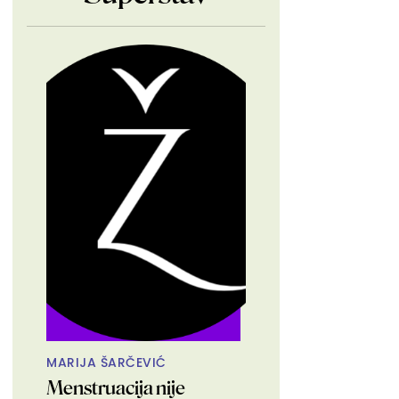
MARIJA ŠARČEVIĆ
Menstruacija nije