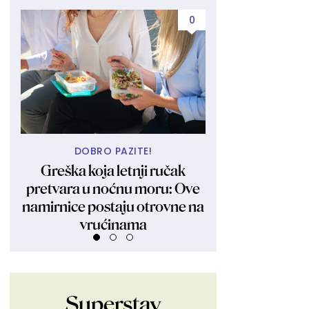
0
DOBRO PAZITE!
HEJTERI,
Greška koja letnji ručak
Ronaldova veren
pretvara u noćnu moru: Ove
kritika, ali ovog
namirnice postaju otrovne na
oštro je uzvr
vrućinama
Superstav