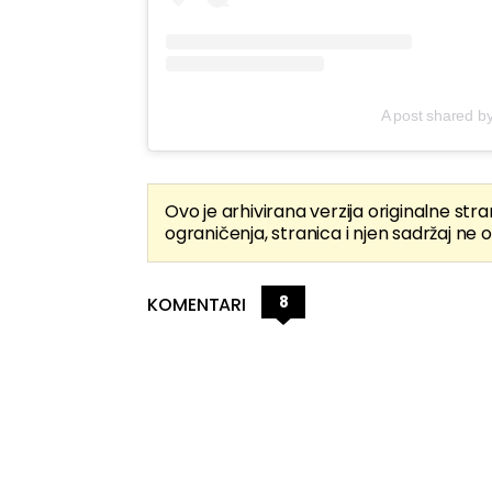
A post shared b
Ovo je arhivirana verzija originalne stra
ograničenja, stranica i njen sadržaj ne o
8
KOMENTARI