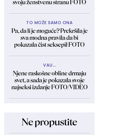
svoju ženstvenu stranu FOTO
TO MOŽE SAMO ONA
Pa, da li je moguće? Prekršila je
sva modna pravila da bi
pokazala čist seksepil FOTO
VAU...
Njene raskošne obline drmaju
svet, a sada je pokazala svoje
najseksi izdanje FOTO/VIDEO
Ne propustite