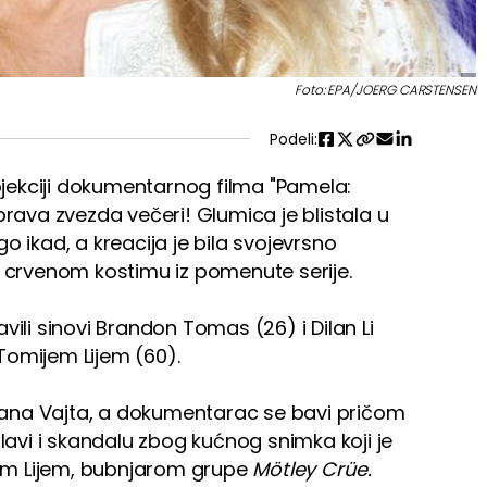
Foto: EPA/JOERG CARSTENSEN
Podeli:
ekciji dokumentarnog filma "Pamela:
prava zvezda večeri! Glumica je blistala u
ego ikad, a kreacija je bila svojevrsno
u crvenom kostimu iz pomenute serije.
vili sinovi Brandon Tomas (26) i Dilan Li
Tomijem Lijem (60).
Rajana Vajta, a dokumentarac se bavi pričom
vi i skandalu zbog kućnog snimka koji je
em Lijem, bubnjarom grupe
Mötley Crüe.