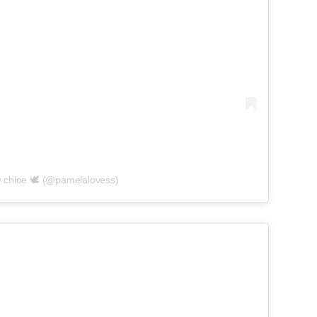
y chloe 🕊️ (@pamelalovess)