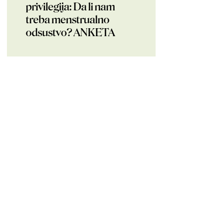
privilegija: Da li nam
treba menstrualno
odsustvo? ANKETA