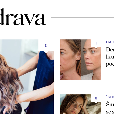
drava
DA 
1
0
Den
lic
po
"ST
0
Šmi
se 