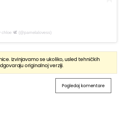
y chloe 🕊️ (@pamelalovess)
nice. Izvinjavamo se ukoliko, usled tehničkih
dgovaraju originalnoj verziji.
Pogledaj komentare