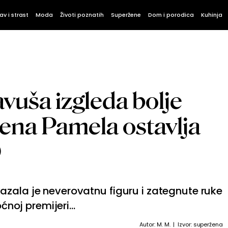
av i strast
Moda
Životi poznatih
Superžene
Dom i porodica
Kuhinja
avuša izgleda bolje
rena Pamela ostavlja
O
azala je neverovatnu figuru i zategnute ruke
ćnoj premijeri...
Autor:
M. M.
| Izvor:
superžena