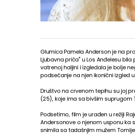
Glumica Pamela Anderson je na proj
Ljubavna priča" u Los Anđelesu bila 
vatrenoj haljini i izgledala je bolje n
podsećanje na njen ikonični izgled 
Društvo na crvenom tepihu su joj pra
(25), koje ima sa bivšim suprugom 
Podsetimo, film je urađen u režiji 
Andersonove o njenom usponu ka sla
snimila sa tadašnjim mužem Tomij