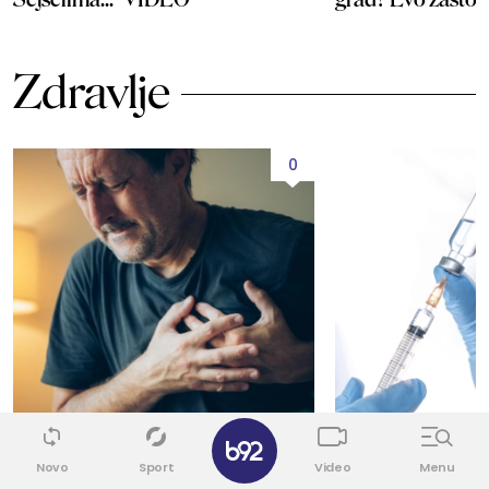
Zdravlje
0
✕
Novo
Sport
Video
Menu
KARDIOLOG UPOZORAVA
AKTUELNO