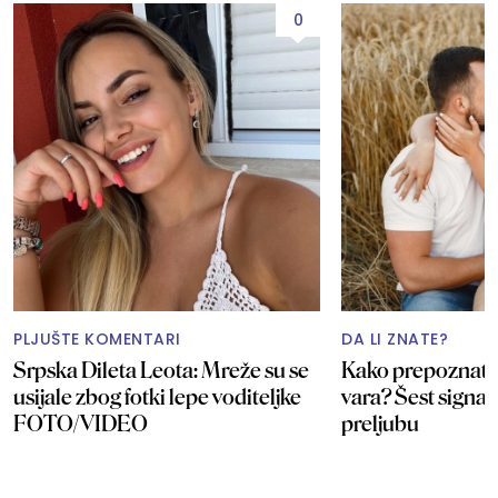
0
PLJUŠTE KOMENTARI
DA LI ZNATE?
Srpska Dileta Leota: Mreže su se
Kako prepoznati 
usijale zbog fotki lepe voditeljke
vara? Šest signal
FOTO/VIDEO
preljubu