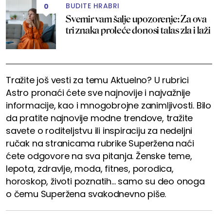
BUDITE HRABRI
0
Svemir vam šalje upozorenje: Za ova
tri znaka proleće donosi talas zla i laži
Tražite još vesti za temu Aktuelno? U rubrici
Astro pronaći ćete sve najnovije i najvažnije
informacije, kao i mnogobrojne zanimljivosti. Bilo
da pratite najnovije modne trendove, tražite
savete o roditeljstvu ili inspiraciju za nedeljni
ručak na stranicama rubrike Superžena naći
ćete odgovore na sva pitanja. Ženske teme,
lepota, zdravlje, moda, fitnes, porodica,
horoskop, životi poznatih... samo su deo onoga
o čemu Superžena svakodnevno piše.