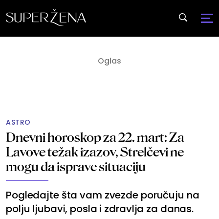
ASTRO
Dnevni horoskop za 22. mart: Za
Lavove težak izazov, Strelčevi ne
mogu da isprave situaciju
Pogledajte šta vam zvezde poručuju na
polju ljubavi, posla i zdravlja za danas.