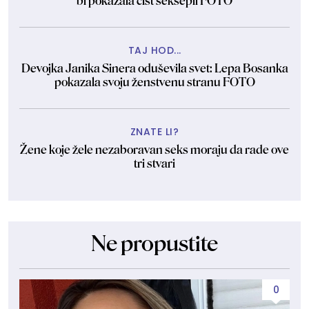
bi pokazala čist seksepil FOTO
TAJ HOD...
Devojka Janika Sinera oduševila svet: Lepa Bosanka
pokazala svoju ženstvenu stranu FOTO
ZNATE LI?
Žene koje žele nezaboravan seks moraju da rade ove
tri stvari
Ne propustite
0