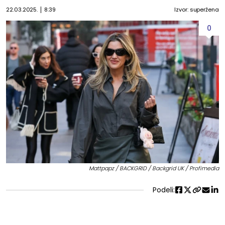
22.03.2025.
8:39
Izvor: superžena
0
Mattpapz / BACKGRID / Backgrid UK / Profimedia
Podeli: