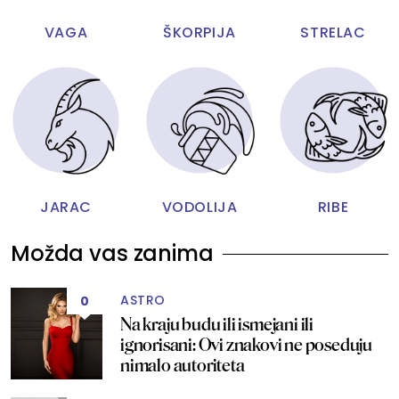
VAGA
ŠKORPIJA
STRELAC
JARAC
VODOLIJA
RIBE
Možda vas zanima
ASTRO
0
Na kraju budu ili ismejani ili
ignorisani: Ovi znakovi ne poseduju
nimalo autoriteta