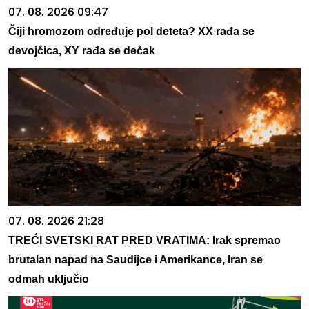
07. 08. 2026 09:47
Čiji hromozom određuje pol deteta? XX rađa se
devojčica, XY rađa se dečak
07. 08. 2026 21:28
TREĆI SVETSKI RAT PRED VRATIMA: Irak spremao
brutalan napad na Saudijce i Amerikance, Iran se
odmah uključio