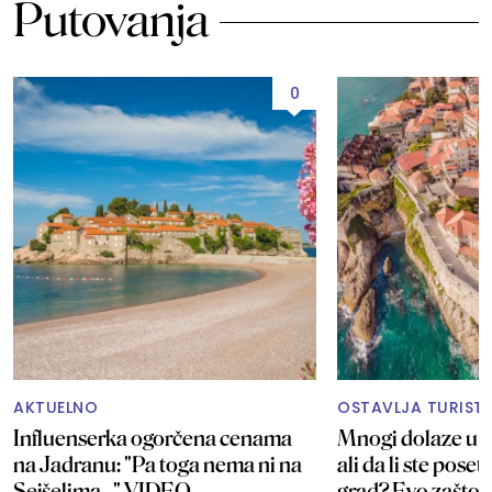
Putovanja
0
AKTUELNO
OSTAVLJA TURISTE
Influenserka ogorčena cenama
Mnogi dolaze u U
na Jadranu: "Pa toga nema ni na
ali da li ste poset
Sejšelima..." VIDEO
grad? Evo zašto j