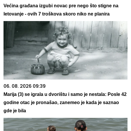
Većina građana izgubi novac pre nego što stigne na
letovanje - ovih 7 troškova skoro niko ne planira
06. 08. 2026 09:39
Marija (3) se igrala u dvorištu i samo je nestala: Posle 42
godine otac je pronašao, zanemeo je kada je saznao
gde je bila