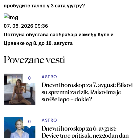
пробудите тачно у 3 сата ујутру?
07. 08. 2026 09:36
Потпуна обустава саобраћаја између Куле и
Црвенке од 8. до 10. августа
Povezane vesti
ASTRO
0
Dnevni horoskop za 7. avgust: Bikovi
su spremni za rizik, Rakovima je
suviše lepo – dokle?
ASTRO
0
Dnevni horoskop za 6. avgust:
Device trpe pritisak, nezgodan dan