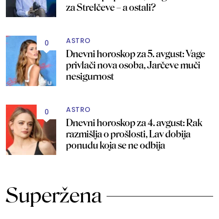
za Strelčeve – a ostali?
ASTRO
0
Dnevni horoskop za 5. avgust: Vage
privlači nova osoba, Jarčeve muči
nesigurnost
ASTRO
0
Dnevni horoskop za 4. avgust: Rak
razmišlja o prošlosti, Lav dobija
ponudu koja se ne odbija
Superžena