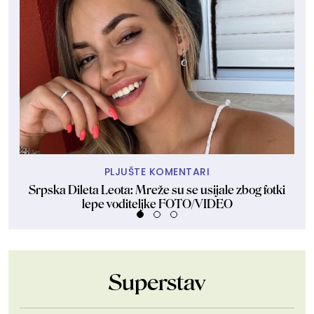
PLJUŠTE KOMENTARI
Srpska Dileta Leota: Mreže su se usijale zbog fotki
Sk
lepe voditeljke FOTO/VIDEO
Superstav