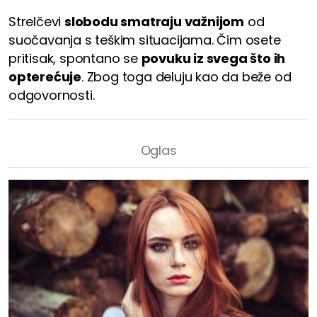
Strelčevi
slobodu smatraju važnijom
od
suočavanja s teškim situacijama. Čim osete
pritisak, spontano se
povuku iz svega što ih
opterećuje
. Zbog toga deluju kao da beže od
odgovornosti.