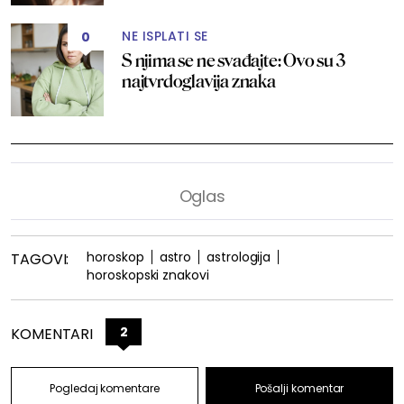
NE ISPLATI SE
0
S njima se ne svađajte: Ovo su 3
najtvrdoglavija znaka
horoskop
astro
astrologija
TAGOVI:
horoskopski znakovi
2
KOMENTARI
Pogledaj komentare
Pošalji komentar