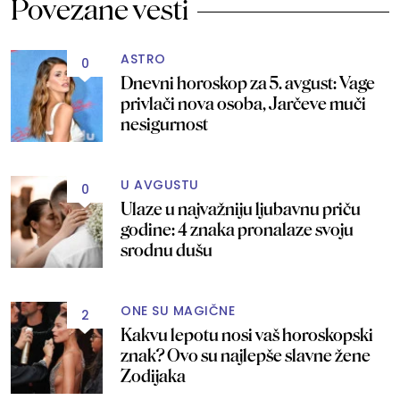
Povezane vesti
ASTRO
0
Dnevni horoskop za 5. avgust: Vage
privlači nova osoba, Jarčeve muči
nesigurnost
U AVGUSTU
0
Ulaze u najvažniju ljubavnu priču
godine: 4 znaka pronalaze svoju
srodnu dušu
ONE SU MAGIČNE
2
Kakvu lepotu nosi vaš horoskopski
znak? Ovo su najlepše slavne žene
Zodijaka