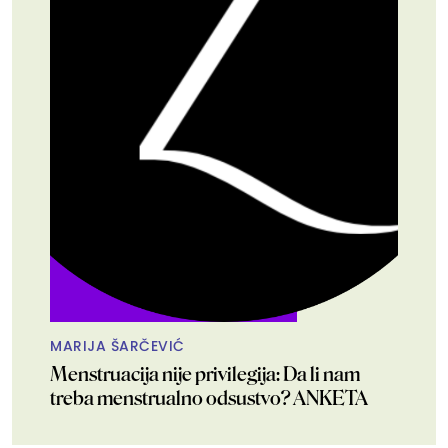
MARIJA ŠARČEVIĆ
Menstruacija nije privilegija: Da li nam
treba menstrualno odsustvo? ANKETA