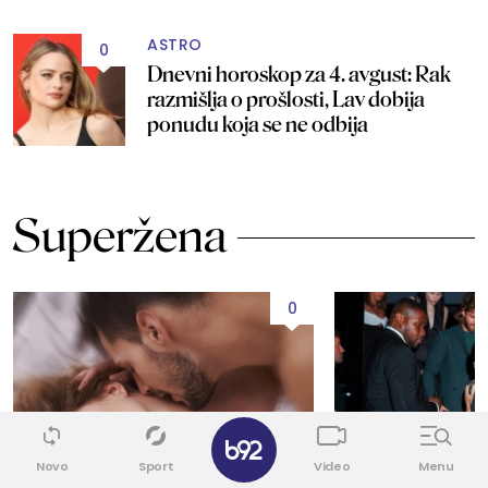
ASTRO
0
Dnevni horoskop za 4. avgust: Rak
razmišlja o prošlosti, Lav dobija
ponudu koja se ne odbija
Superžena
0
✕
Novo
Sport
Video
Menu