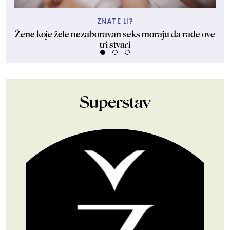
ZNATE LI?
Žene koje žele nezaboravan seks moraju da rade ove
"U
tri stvari
Superstav