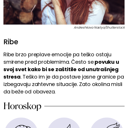
Andreshkova Nastya/Shutterstock
Ribe
Ribe brzo preplave emocije pa teško ostaju
smirene pred problemima. Često se
povuku u
svoj svet kako bi se zaštitile od unutrašnjeg
stresa
. Teško im je da postave jasne granice pa
izbegavaju zahtevne situacije. Zato okolina misli
da beže od obaveza.
Horoskop