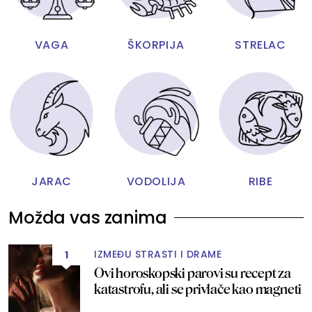
VAGA
ŠKORPIJA
STRELAC
JARAC
VODOLIJA
RIBE
Možda vas zanima
IZMEĐU STRASTI I DRAME
1
Ovi horoskopski parovi su recept za
katastrofu, ali se privlače kao magneti