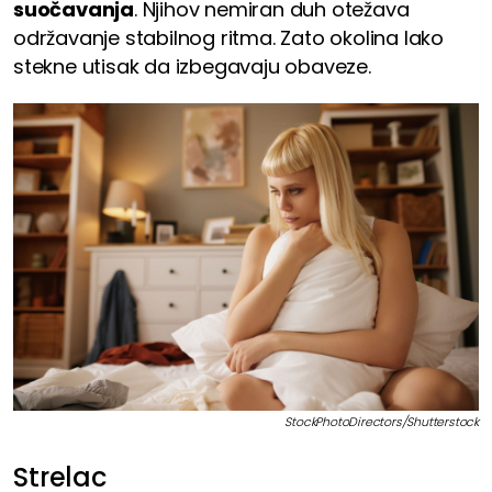
suočavanja
. Njihov nemiran duh otežava
održavanje stabilnog ritma. Zato okolina lako
stekne utisak da izbegavaju obaveze.
StockPhotoDirectors/Shutterstock
Strelac