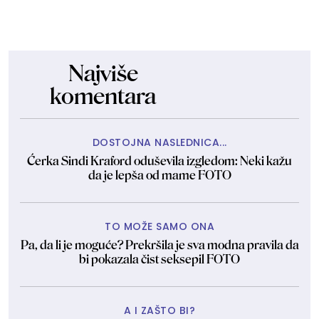
Najviše
komentara
DOSTOJNA NASLEDNICA...
Ćerka Sindi Kraford oduševila izgledom: Neki kažu
da je lepša od mame FOTO
TO MOŽE SAMO ONA
Pa, da li je moguće? Prekršila je sva modna pravila da
bi pokazala čist seksepil FOTO
A I ZAŠTO BI?