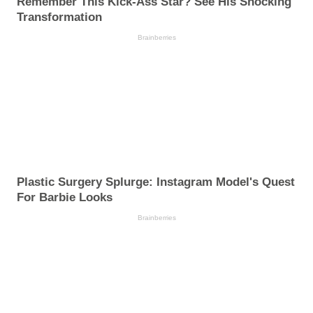
Remember This Kick-Ass Star? See His Shocking
Transformation
Brainberries
Plastic Surgery Splurge: Instagram Model's Quest
For Barbie Looks
Brainberries