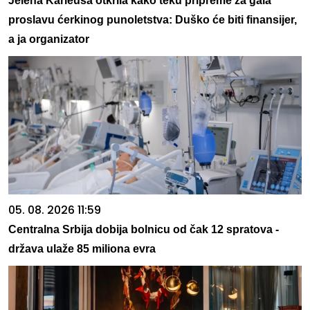
Jelena Karleuša otkrila kako teku pripreme za gala
proslavu ćerkinog punoletstva: Duško će biti finansijer,
a ja organizator
05. 08. 2026 11:59
Centralna Srbija dobija bolnicu od čak 12 spratova -
država ulaže 85 miliona evra