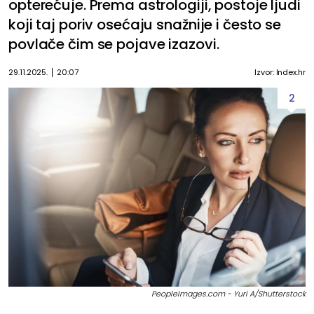
opterećuje. Prema astrologiji, postoje ljudi
koji taj poriv osećaju snažnije i često se
povlače čim se pojave izazovi.
29.11.2025.
20:07
Izvor: Index.hr
2
PeopleImages.com - Yuri A/Shutterstock