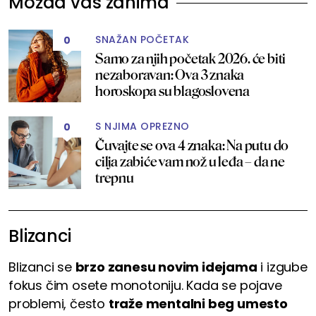
Možda vas zanima
SNAŽAN POČETAK
0
Samo za njih početak 2026. će biti
nezaboravan: Ova 3 znaka
horoskopa su blagoslovena
S NJIMA OPREZNO
0
Čuvajte se ova 4 znaka: Na putu do
cilja zabiće vam nož u leđa – da ne
trepnu
Blizanci
Blizanci se
brzo zanesu novim idejama
i izgube
fokus čim osete monotoniju. Kada se pojave
problemi, često
traže mentalni beg umesto