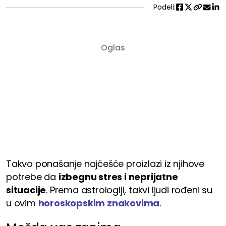
Podeli:
Takvo ponašanje najčešće proizlazi iz njihove
potrebe da
izbegnu stres i neprijatne
situacije
. Prema astrologiji, takvi ljudi rođeni su
u ovim
horoskopskim znakovima
.