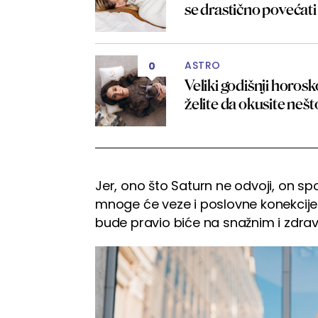
se drastično povećati
ASTRO
0
Veliki godišnji horos
želite da okusite neš
Jer, ono što Saturn ne odvoji, on sp
mnoge će veze i poslovne konekcije pr
bude pravio biće na snažnim i zdr