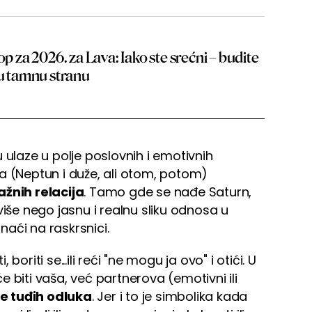
op za 2026. za Lava: Iako ste srećni – budite
ju tamnu stranu
 ulaze u polje poslovnih i emotivnih
a (Neptun i duže, ali otom, potom)
ažnih relacija
. Tamo gde se nađe Saturn,
više nego jasnu i realnu sliku odnosa u
aći na raskrsnici.
, boriti se...ili reći "ne mogu ja ovo" i otići. U
 biti vaša, već partnerova (emotivni ili
ce tuđih odluka
. Jer i to je simbolika kada