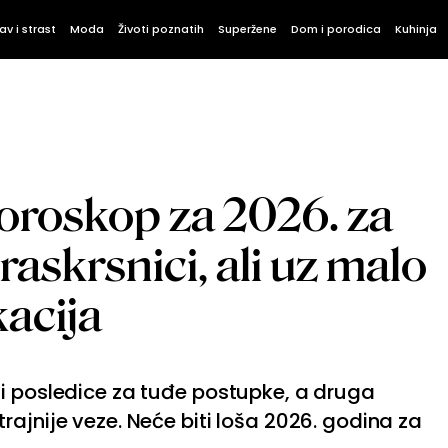
av i strast
Moda
Životi poznatih
Superžene
Dom i porodica
Kuhinja
 horoskop za 2026. za
raskrsnici, ali uz malo
acija
ti posledice za tuđe postupke, a druga
rajnije veze. Neće biti loša 2026. godina za