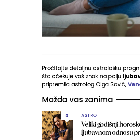
Pročitajte detaljnu astrološku prog
šta očekuje vaš znak na polju
ljubav
pripremila astrolog Olga Savić,
Ven
Možda vas zanima
ASTRO
0
Veliki godišnji horosk
ljubavnom odnosu pri