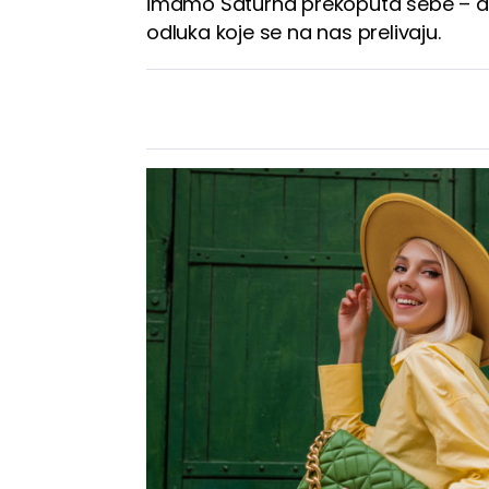
imamo Saturna prekoputa sebe – drugi 
odluka koje se na nas prelivaju.