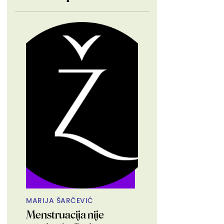
MARIJA ŠARČEVIĆ
Menstruacija nije