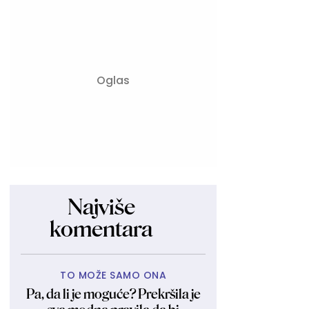
Najviše
komentara
TO MOŽE SAMO ONA
Pa, da li je moguće? Prekršila je