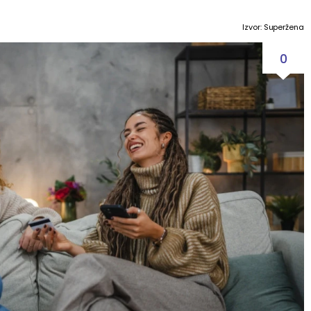
Izvor: Superžena
0