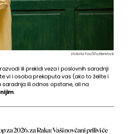
Victoria Fox/Shutterstock
vodi ili prekidi veza i poslovnih saradnji
e vi i osoba prekoputa vas (ako to želite i
 saradnja ili odnos opstane, ali na
lnijim
.
op za 2026. za Raka: Vaši novčani prilivi će