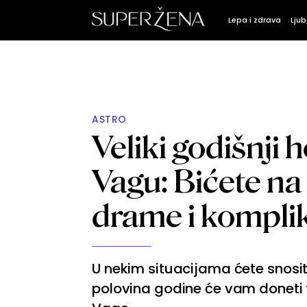
Lepa i zdrava
Ljub
ASTRO
Veliki godišnji
Vagu: Bićete na 
drame i komplik
U nekim situacijama ćete snosi
polovina godine će vam doneti t