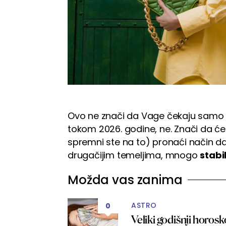
Ovo ne znači da Vage čekaju samo raz
tokom 2026. godine, ne. Znači da ćet
spremni ste na to) pronaći način da
drugačijim temeljima, mnogo
stabi
Možda vas zanima
ASTRO
0
Veliki godišnji horosk