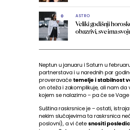
ASTRO
0
Veliki godišnji horosk
obazrivi, sve ima svo
Neptun u januaru i Saturn u februaru
partnerstava i u narednih par godin
proveravaće
temelje i stabilnost v
on oteža i zakomplikuje, ali nam da 
kojem se nalazimo – pa će se Vage n
Suština raskrsnice je – ostati, istrajati
nekim slučajevima ta raskrsnica neće
poslovni), a vi ćete
snositi posledi