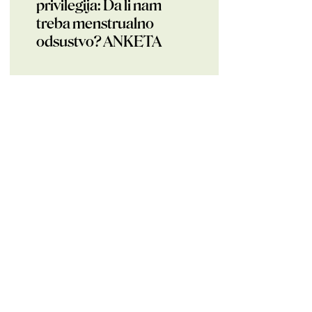
privilegija: Da li nam
treba menstrualno
odsustvo? ANKETA