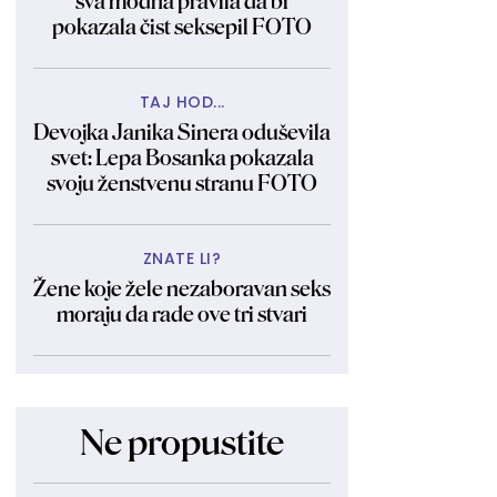
sva modna pravila da bi
pokazala čist seksepil FOTO
TAJ HOD...
Devojka Janika Sinera oduševila
svet: Lepa Bosanka pokazala
svoju ženstvenu stranu FOTO
ZNATE LI?
Žene koje žele nezaboravan seks
moraju da rade ove tri stvari
Ne propustite