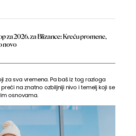
kop za 2026. za Blizance: Kreću promene,
to novo
oji za sva vremena. Pa baš iz tog razloga
eći na znatno ozbiljniji nivo i temelj koji se
avim osnovama.