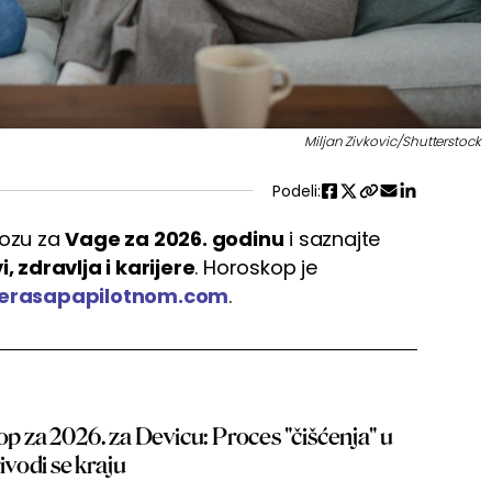
Miljan Zivkovic/Shutterstock
Podeli:
nozu za
Vage za 2026. godinu
i saznajte
i, zdravlja i karijere
. Horoskop je
erasapapilotnom.com
.
op za 2026. za Devicu: Proces "čišćenja" u
vodi se kraju