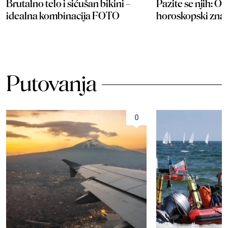
Brutalno telo i sićušan bikini –
Pazite se njih: Ov
idealna kombinacija FOTO
horoskopski zna
Putovanja
0