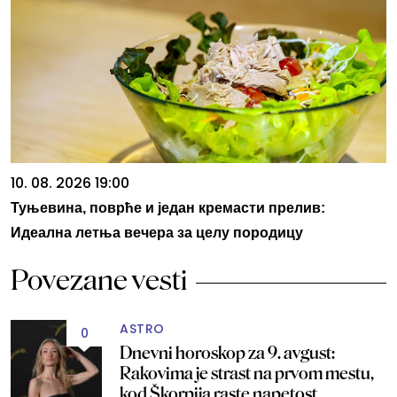
10. 08. 2026 19:00
Туњевина, поврће и један кремасти прелив:
Идеална летња вечера за целу породицу
Povezane vesti
ASTRO
0
Dnevni horoskop za 9. avgust:
Rakovima je strast na prvom mestu,
kod Škorpija raste napetost