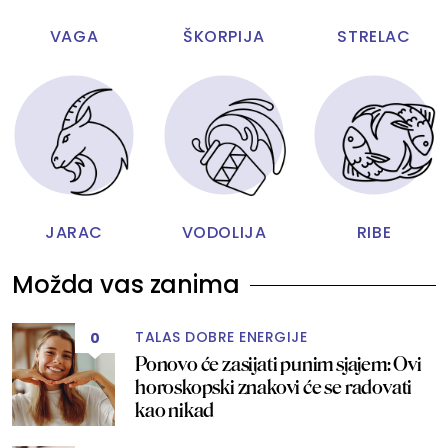
VAGA
ŠKORPIJA
STRELAC
JARAC
VODOLIJA
RIBE
Možda vas zanima
TALAS DOBRE ENERGIJE
0
Ponovo će zasijati punim sjajem: Ovi
horoskopski znakovi će se radovati
kao nikad