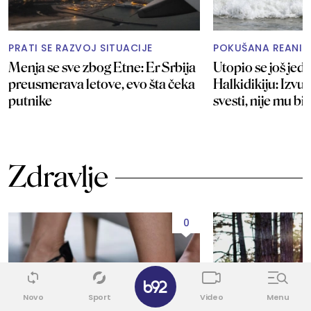
PRATI SE RAZVOJ SITUACIJE
POKUŠANA REANIM
Menja se sve zbog Etne: Er Srbija
Utopio se još jed
preusmerava letove, evo šta čeka
Halkidikiju: Izvu
putnike
svesti, nije mu bi
Zdravlje
0
✕
Novo
Sport
Video
Menu