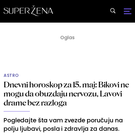
ASTRO
Dnevni horoskop za 15. maj: Bikovi ne
mogu da obuzdaju nervozu, Lavovi
drame bez razloga
Pogledajte šta vam zvezde poručuju na
polju ljubavi, posla i zdravlja za danas.