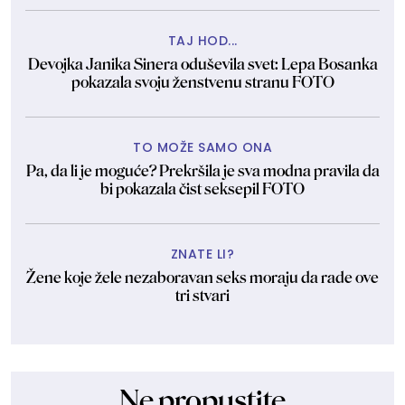
TAJ HOD...
Devojka Janika Sinera oduševila svet: Lepa Bosanka
pokazala svoju ženstvenu stranu FOTO
TO MOŽE SAMO ONA
Pa, da li je moguće? Prekršila je sva modna pravila da
bi pokazala čist seksepil FOTO
ZNATE LI?
Žene koje žele nezaboravan seks moraju da rade ove
tri stvari
Ne propustite