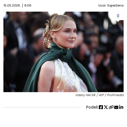
15.05.2026.
8:06
Izvor: Superžena
0
Valery HACHE / AFP / Profimedia
Podeli: