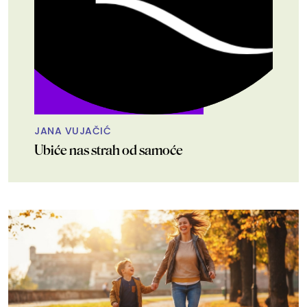
JANA VUJAČIĆ
Ubiće nas strah od samoće