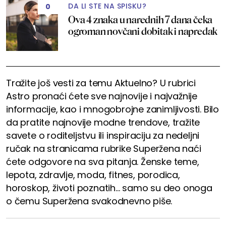
DA LI STE NA SPISKU?
0
Ova 4 znaka u narednih 7 dana čeka
ogroman novčani dobitak i napredak
Tražite još vesti za temu Aktuelno? U rubrici
Astro pronaći ćete sve najnovije i najvažnije
informacije, kao i mnogobrojne zanimljivosti. Bilo
da pratite najnovije modne trendove, tražite
savete o roditeljstvu ili inspiraciju za nedeljni
ručak na stranicama rubrike Superžena naći
ćete odgovore na sva pitanja. Ženske teme,
lepota, zdravlje, moda, fitnes, porodica,
horoskop, životi poznatih... samo su deo onoga
o čemu Superžena svakodnevno piše.