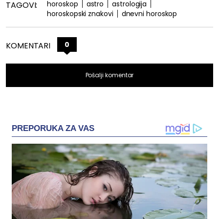
horoskop
astro
astrologija
TAGOVI:
horoskopski znakovi
dnevni horoskop
0
KOMENTARI
Pošalji komentar
PREPORUKA ZA VAS