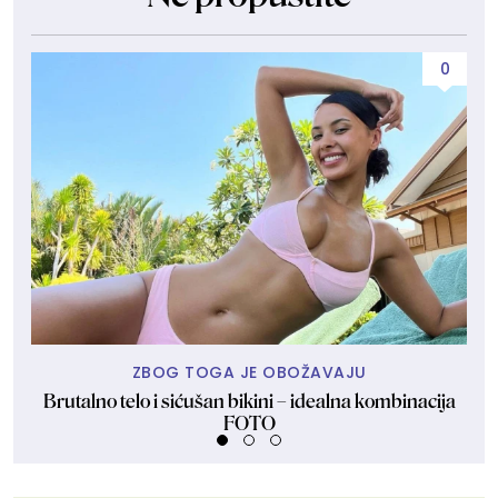
0
ZBOG TOGA JE OBOŽAVAJU
Brutalno telo i sićušan bikini – idealna kombinacija
Dan
FOTO