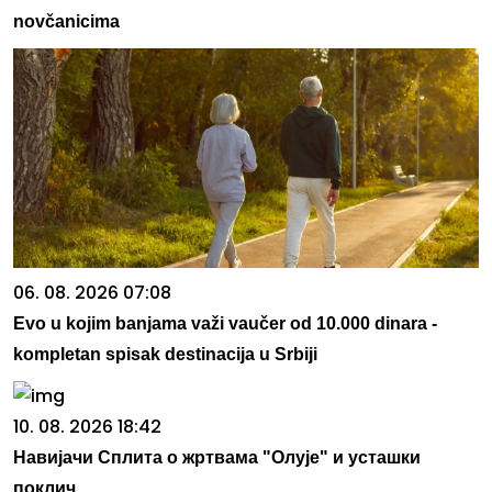
novčanicima
06. 08. 2026 07:08
Evo u kojim banjama važi vaučer od 10.000 dinara -
kompletan spisak destinacija u Srbiji
10. 08. 2026 18:42
Навијачи Сплита о жртвама "Олује" и усташки
поклич