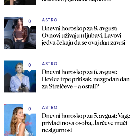
ASTRO
0
Dnevni horoskop za 8. avgust:
Ovnovi uživaju u ljubavi, Lavovi
jedva čekaju da se ovaj dan završi
ASTRO
0
Dnevni horoskop za 6. avgust:
Device trpe pritisak, nezgodan dan
za Strelčeve – a ostali?
ASTRO
0
Dnevni horoskop za 5. avgust: Vage
privlači nova osoba, Jarčeve muči
nesigurnost