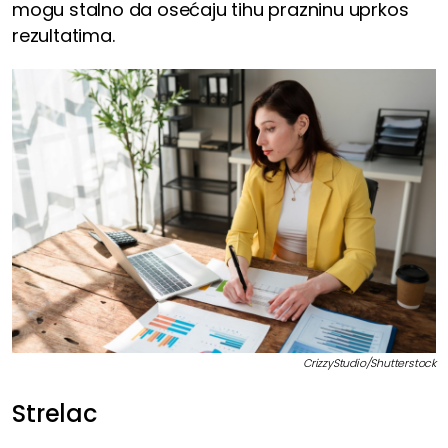
mogu stalno da osećaju tihu prazninu uprkos
rezultatima.
CrizzyStudio/Shutterstock
Strelac