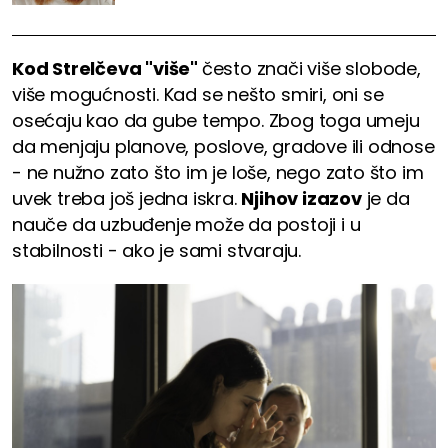
Kod Strelčeva "više"
često znači više slobode,
više mogućnosti. Kad se nešto smiri, oni se
osećaju kao da gube tempo. Zbog toga umeju
da menjaju planove, poslove, gradove ili odnose
- ne nužno zato što im je loše, nego zato što im
uvek treba još jedna iskra.
Njihov izazov
je da
nauče da uzbuđenje može da postoji i u
stabilnosti - ako je sami stvaraju.