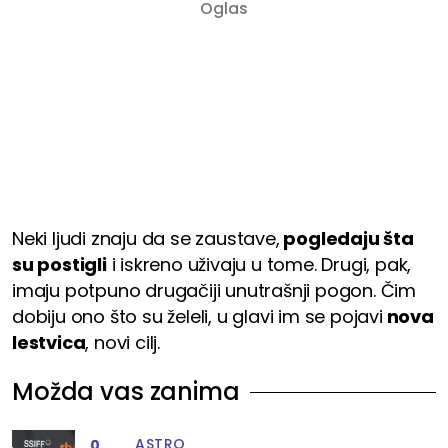
Neki ljudi znaju da se zaustave,
pogledaju šta
su postigli
i iskreno uživaju u tome. Drugi, pak,
imaju potpuno drugačiji unutrašnji pogon. Čim
dobiju ono što su želeli, u glavi im se pojavi
nova
lestvica
, novi cilj.
Možda vas zanima
ASTRO
0