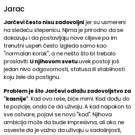
Jarac
Jarčevi često nisu zadovoljni
jer su usmereni
na sledeću stepenicu. Njima je prirodno da se
dokazuju i da postavljaju nove ciljeve pa im
trenutni uspeh često izgleda samo kao
"normalan korak", a ne nešto što bi trebalo
proslaviti.
U njihovom svetu
uvek postoji još
jedan nivo odgovornosti, statusa ili stabilnosti
koju žele da postignu.
Problem je što Jarčevi odlažu zadovoljstvo za
"kasnije"
. Kad ovo reše, biće mirni. Kad dođu do
te pozicije, onda će da uživaju. A kad napokon to
sve ostvare, pojavi se novo "kad". Njihova
ambicija može da bude impresivna, ali ako ne
osveste da je važno da uživaju u sadašnjosti,