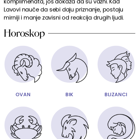
komplimenata, još dokaza da su važni. Kad
Lavovi nauče da sebi daju priznanje, postaju
mirniji i manje zavisni od reakcija drugih ljudi.
Horoskop
OVAN
BIK
BLIZANCI