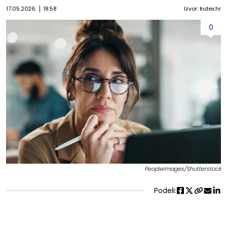
17.05.2026.
18:58
Izvor: Index.hr
0
PeopleImages/Shutterstock
Podeli: