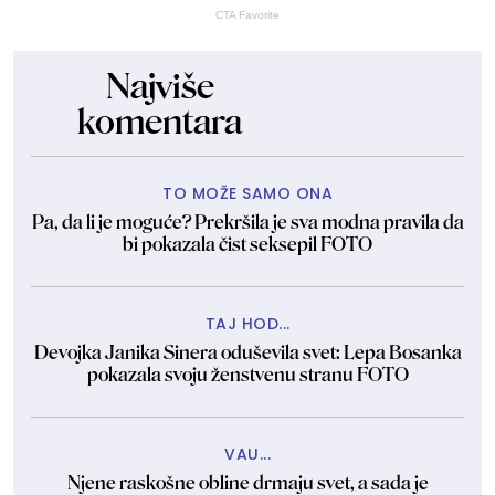
CTA Favorite
Najviše
komentara
TO MOŽE SAMO ONA
Pa, da li je moguće? Prekršila je sva modna pravila da
bi pokazala čist seksepil FOTO
TAJ HOD...
Devojka Janika Sinera oduševila svet: Lepa Bosanka
pokazala svoju ženstvenu stranu FOTO
VAU...
Njene raskošne obline drmaju svet, a sada je