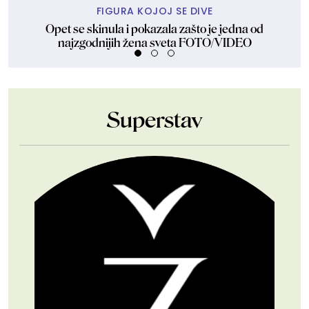
FIGURA KOJOJ SE DIVE
Opet se skinula i pokazala zašto je jedna od
najzgodnijih žena sveta FOTO/VIDEO
Superstav