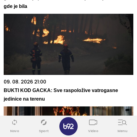
gde je bila
09. 08. 2026 21:00
BUKTI KOD GACKA: Sve raspoložive vatrogasne
jedinice na terenu
✕
Novo
Sport
Video
Menu