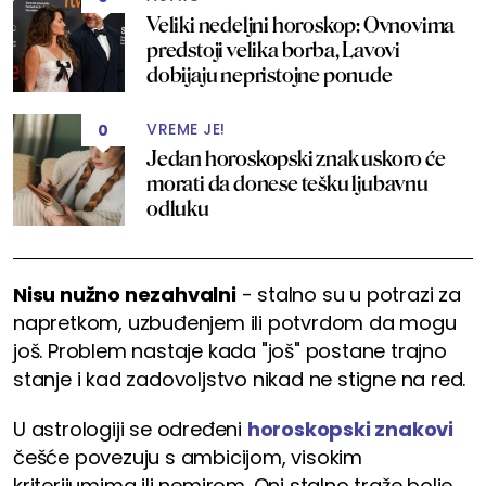
Veliki nedeljni horoskop: Ovnovima
predstoji velika borba, Lavovi
dobijaju nepristojne ponude
VREME JE!
0
Jedan horoskopski znak uskoro će
morati da donese tešku ljubavnu
odluku
Nisu nužno nezahvalni
- stalno su u potrazi za
napretkom, uzbuđenjem ili potvrdom da mogu
još. Problem nastaje kada "još" postane trajno
stanje i kad zadovoljstvo nikad ne stigne na red.
U astrologiji se određeni
horoskopski znakovi
češće povezuju s ambicijom, visokim
kriterijumima ili nemirom. Oni stalno traže bolje,