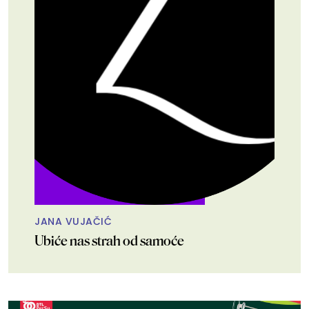
JANA VUJAČIĆ
Ubiće nas strah od samoće