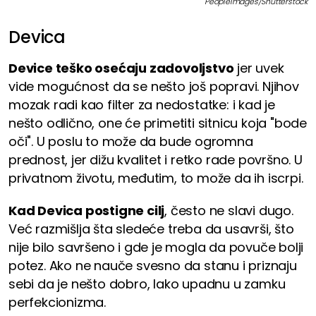
PeopleImages/Shutterstock
Devica
Device teško osećaju zadovoljstvo
jer uvek
vide mogućnost da se nešto još popravi. Njihov
mozak radi kao filter za nedostatke: i kad je
nešto odlično, one će primetiti sitnicu koja "bode
oči". U poslu to može da bude ogromna
prednost, jer dižu kvalitet i retko rade površno. U
privatnom životu, međutim, to može da ih iscrpi.
Kad Devica postigne cilj
, često ne slavi dugo.
Već razmišlja šta sledeće treba da usavrši, što
nije bilo savršeno i gde je mogla da povuče bolji
potez. Ako ne nauče svesno da stanu i priznaju
sebi da je nešto dobro, lako upadnu u zamku
perfekcionizma.