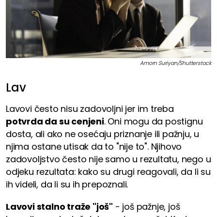
Amorn Suriyan/Shutterstock
Lav
Lavovi često nisu zadovoljni jer im treba
potvrda da su cenjeni
. Oni mogu da postignu
dosta, ali ako ne osećaju priznanje ili pažnju, u
njima ostane utisak da to "nije to". Njihovo
zadovoljstvo često nije samo u rezultatu, nego u
odjeku rezultata: kako su drugi reagovali, da li su
ih videli, da li su ih prepoznali.
Lavovi stalno traže "još"
- još pažnje, još