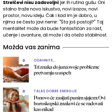
Strelčevi nisu zadovoljni
jer ih rutina gušu. Oni
stalno traže novo iskustvo, novi izazov, novi
prostor, novu ideju. Čak i kad im je dobro, u
njima se često javi nemir: "Šta još postoji?" Taj
mentalitet može da bude fantastičan za rast,
učenje i avanture, ali može i da oteža stabilnost.
Možda vas zanima
ODAHNITE...
0
Tri znaka do juna svoje probleme
pretvaraju u uspeh
TALAS DOBRE ENERGIJE
0
Ponovo će zasijati punim sjajem: Ovi
horoskopski znakovi će se radovati
kao nikad