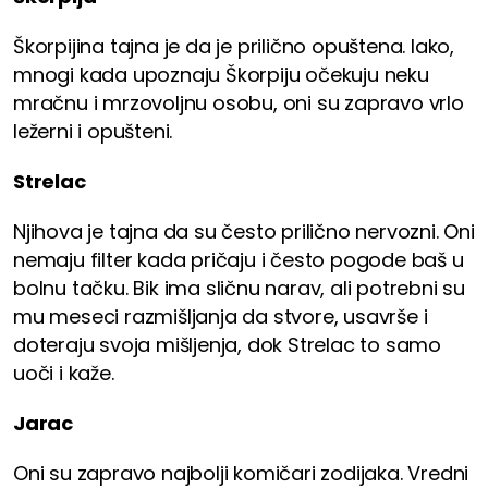
Škorpijina tajna je da je prilično opuštena. Iako,
mnogi kada upoznaju Škorpiju očekuju neku
mračnu i mrzovoljnu osobu, oni su zapravo vrlo
ležerni i opušteni.
Strelac
Njihova je tajna da su često prilično nervozni. Oni
nemaju filter kada pričaju i često pogode baš u
bolnu tačku. Bik ima sličnu narav, ali potrebni su
mu meseci razmišljanja da stvore, usavrše i
doteraju svoja mišljenja, dok Strelac to samo
uoči i kaže.
Jarac
Oni su zapravo najbolji komičari zodijaka. Vredni