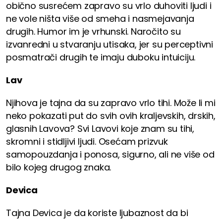
obično susrećem zapravo su vrlo duhoviti ljudi i
ne vole ništa više od smeha i nasmejavanja
drugih. Humor im je vrhunski. Naročito su
izvanredni u stvaranju utisaka, jer su perceptivni
posmatrači drugih te imaju duboku intuiciju.
Lav
Njihova je tajna da su zapravo vrlo tihi. Može li mi
neko pokazati put do svih ovih kraljevskih, drskih,
glasnih Lavova? Svi Lavovi koje znam su tihi,
skromni i stidljivi ljudi. Osećam prizvuk
samopouzdanja i ponosa, sigurno, ali ne više od
bilo kojeg drugog znaka.
Devica
Tajna Devica je da koriste ljubaznost da bi