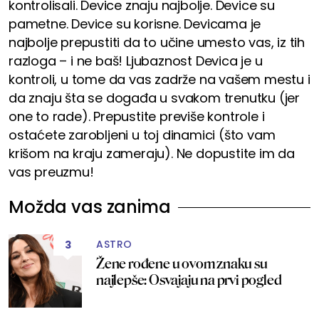
kontrolisali. Device znaju najbolje. Device su
pametne. Device su korisne. Devicama je
najbolje prepustiti da to učine umesto vas, iz tih
razloga – i ne baš! Ljubaznost Devica je u
kontroli, u tome da vas zadrže na vašem mestu i
da znaju šta se događa u svakom trenutku (jer
one to rade). Prepustite previše kontrole i
ostaćete zarobljeni u toj dinamici (što vam
krišom na kraju zameraju). Ne dopustite im da
vas preuzmu!
Možda vas zanima
ASTRO
3
Žene rođene u ovom znaku su
najlepše: Osvajaju na prvi pogled