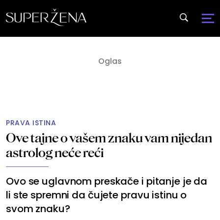
PRAVA ISTINA
Ove tajne o vašem znaku vam nijedan
astrolog neće reći
Ovo se uglavnom preskače i pitanje je da
li ste spremni da čujete pravu istinu o
svom znaku?