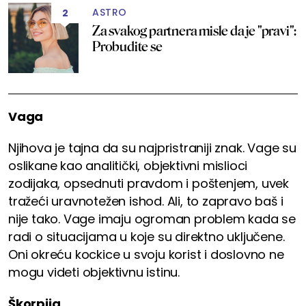
ASTRO
2
Za svakog partnera misle da je "pravi":
Probudite se
Vaga
Njihova je tajna da su najpristraniji znak. Vage su
oslikane kao analitički, objektivni mislioci
zodijaka, opsednuti pravdom i poštenjem, uvek
tražeći uravnotežen ishod. Ali, to zapravo baš i
nije tako. Vage imaju ogroman problem kada se
radi o situacijama u koje su direktno uključene.
Oni okreću kockice u svoju korist i doslovno ne
mogu videti objektivnu istinu.
Škorpija