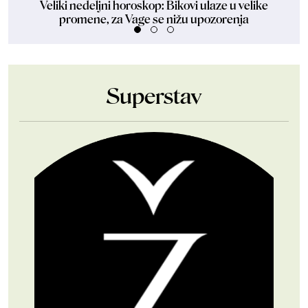
Veliki nedeljni horoskop: Bikovi ulaze u velike
Za
promene, za Vage se nižu upozorenja
Superstav