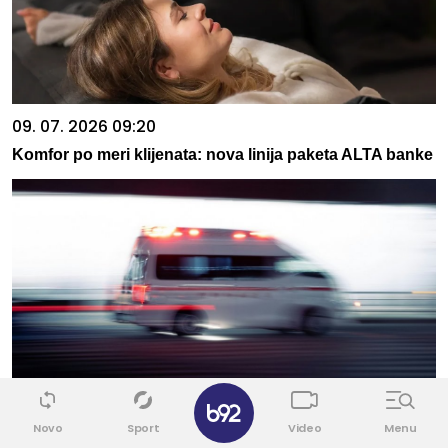
09. 07. 2026 09:20
Komfor po meri klijenata: nova linija paketa ALTA banke
✕
09. 08. 2026 11:00
Novo
Sport
Video
Menu
NAPALI HITNU POMOĆ SEKIRAMA! Vozač teško