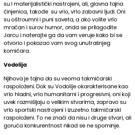
su i materijalistički nastrojeni, ali, glavna tajna
činjenica, takođe su vrlo, vrlo zabavni ljudi. Oni
su oštroumni i puni saveta, a ako volite vrlo
mračan i surov humor, onda se prilagodite
Jarcu i naterajte ga da vam veruje kako bi se
otvorio i pokazao vam svog unutrašnjeg
komičara.
Vodolija
Njihova je tajna da su veoma takmičarski
raspoloženi. Dok su Vodolije okarakterisane kao
vrlo hladni, vrlo humanitarni i progresivni, oni koji
uvek razmišljaju o velikim stvarima, zapravo su
vrlo sportski nastrojeni i izuzetno takmičarski
raspoloženi. To ne znači da nisu i druge stvari, ali
goruća konkurentnost nikad se ne spominje.