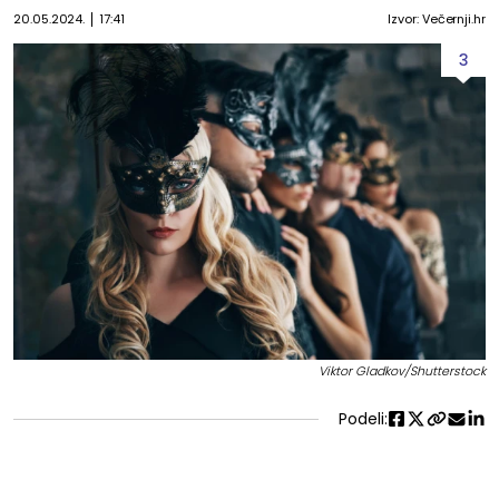
20.05.2024.
17:41
Izvor: Večernji.hr
3
Viktor Gladkov/Shutterstock
Podeli: