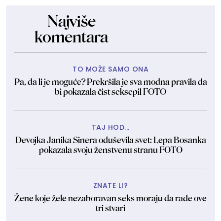
Najviše
komentara
TO MOŽE SAMO ONA
Pa, da li je moguće? Prekršila je sva modna pravila da
bi pokazala čist seksepil FOTO
TAJ HOD...
Devojka Janika Sinera oduševila svet: Lepa Bosanka
pokazala svoju ženstvenu stranu FOTO
ZNATE LI?
Žene koje žele nezaboravan seks moraju da rade ove
tri stvari