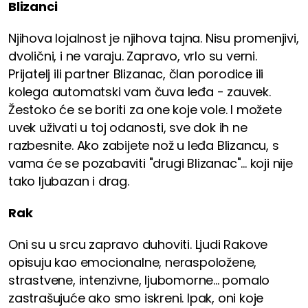
Blizanci
Njihova lojalnost je njihova tajna. Nisu promenjivi,
dvolični, i ne varaju. Zapravo, vrlo su verni.
Prijatelj ili partner Blizanac, član porodice ili
kolega automatski vam čuva leđa - zauvek.
Žestoko će se boriti za one koje vole. I možete
uvek uživati ​​u toj odanosti, sve dok ih ne
razbesnite. Ako zabijete nož u leđa Blizancu, s
vama će se pozabaviti "drugi Blizanac"... koji nije
tako ljubazan i drag.
Rak
Oni su u srcu zapravo duhoviti. Ljudi Rakove
opisuju kao emocionalne, neraspoložene,
strastvene, intenzivne, ljubomorne... pomalo
zastrašujuće ako smo iskreni. Ipak, oni koje