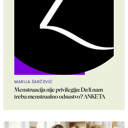
MARIJA ŠARČEVIĆ
Menstruacija nije privilegija: Da li nam
treba menstrualno odsustvo? ANKETA