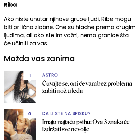
Riba
Ako niste unutar njihove grupe ljudi, Ribe mogu
biti prilično zlobne. One su hladne prema drugim
ljudima, ali ako ste im važni, nema granice šta
će učiniti za vas.
Možda vas zanima
ASTRO
1
Čuvajte se, oni će vam bez problema
zabiti nož u leđa
DA LI STE NA SPISKU?
0
Imaju najjaču psihu: Ova 3 znaka će
izdržati sve nevolje