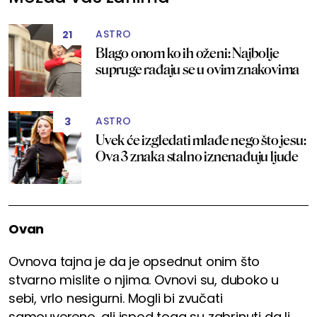
ASTRO
21
Blago onom ko ih oženi: Najbolje
supruge rađaju se u ovim znakovima
ASTRO
3
Uvek će izgledati mlađe nego što jesu:
Ova 3 znaka stalno iznenađuju ljude
Ovan
Ovnova tajna je da je opsednut onim što
stvarno mislite o njima. Ovnovi su, duboko u
sebi, vrlo nesigurni. Mogli bi zvučati
samouvereno, ali ispod toga su zabrinuti da li