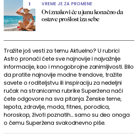
VREME JE ZA PROMENE
1
Ovi znakovi će u junu konačno da
ostave prošlost iza sebe
Tražite još vesti za temu Aktuelno? U rubrici
Astro pronaći ćete sve najnovije i najvažnije
informacije, kao i mnogobrojne zanimljivosti. Bilo
da pratite najnovije modne trendove, tražite
savete o roditeljstvu ili inspiraciju za nedeljni
ručak na stranicama rubrike Superžena naći
ćete odgovore na sva pitanja. Ženske teme,
lepota, zdravlje, moda, fitnes, porodica,
horoskop, životi poznatih... samo su deo onoga
o čemu Superžena svakodnevno piše.