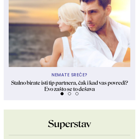
NEMATE SREĆE?
Stalno birate isti tip partnera, čak i kad vas povredi?
Evo zašto se to dešava
Superstav