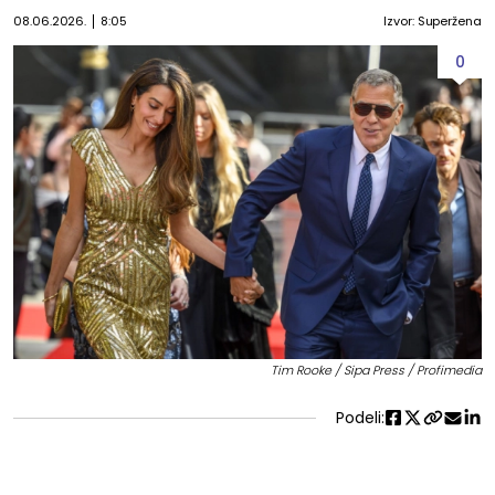
08.06.2026.
8:05
Izvor: Superžena
0
Tim Rooke / Sipa Press / Profimedia
Podeli: