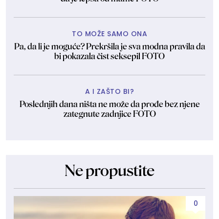
TO MOŽE SAMO ONA
Pa, da li je moguće? Prekršila je sva modna pravila da
bi pokazala čist seksepil FOTO
A I ZAŠTO BI?
Poslednjih dana ništa ne može da prođe bez njene
zategnute zadnjice FOTO
Ne propustite
0