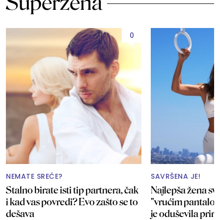
Superžena
0
NEMATE SREĆE?
SAVRŠENA JE!
Stalno birate isti tip partnera, čak
Najlepša žena sve
i kad vas povredi? Evo zašto se to
"vrućim pantalo
dešava
je oduševila pri