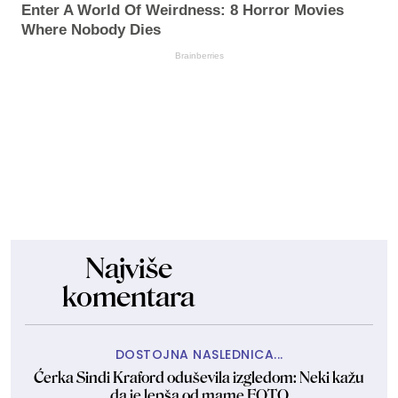
Enter A World Of Weirdness: 8 Horror Movies
Where Nobody Dies
Brainberries
Najviše
komentara
DOSTOJNA NASLEDNICA...
Ćerka Sindi Kraford oduševila izgledom: Neki kažu
da je lepša od mame FOTO