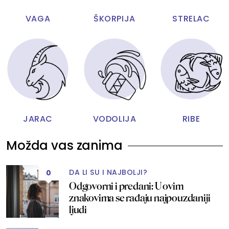
VAGA
ŠKORPIJA
STRELAC
JARAC
VODOLIJA
RIBE
Možda vas zanima
DA LI SU I NAJBOLJI?
0
Odgovorni i predani: U ovim
znakovima se rađaju najpouzdaniji
ljudi