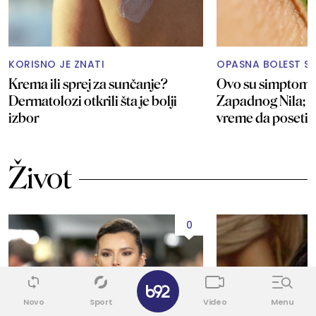
KORISNO JE ZNATI
OPASNA BOLEST ST
Krema ili sprej za sunčanje?
Ovo su simptomi 
Dermatolozi otkrili šta je bolji
Zapadnog Nila; E
izbor
vreme da posetit
Život
0
✕
Novo
Sport
Video
Menu