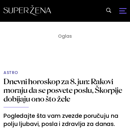
ASTRO
Dnevni horoskop za 8. jun: Rakovi
moraju da se posvete poslu, Škorpije
dobijaju ono što žele
Pogledajte šta vam zvezde poručuju na
polju ljubavi, posla i zdravlja za danas.