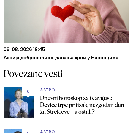
06. 08. 2026 19:45
Акција добровољног давања крви у Бановцима
Povezane vesti
ASTRO
0
Dnevni horoskop za 6. avgust:
Device trpe pritisak, nezgodan dan
za Strelčeve – a ostali?
ASTRO