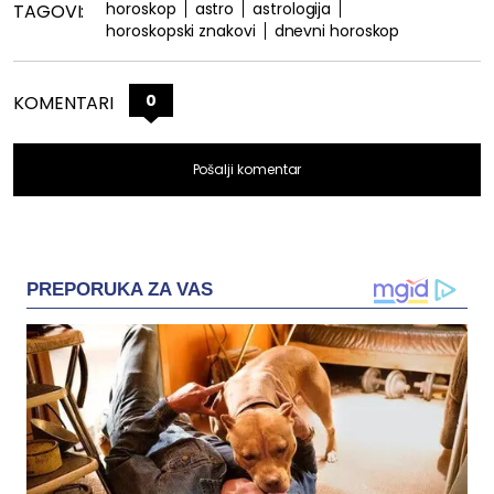
horoskop
astro
astrologija
TAGOVI:
horoskopski znakovi
dnevni horoskop
0
KOMENTARI
Pošalji komentar
PREPORUKA ZA VAS