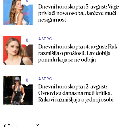
0
Dnevni horoskop za 5. avgust: Vage
privlači nova osoba, Jarčeve muči
nesigurnost
ASTRO
0
Dnevni horoskop za 4. avgust: Rak
razmišlja o prošlosti, Lav dobija
ponudu koja se ne odbija
ASTRO
0
Dnevni horoskop za 2. avgust:
Ovnovi su danas na meti kritika,
Rakovi razmišljaju o jednoj osobi