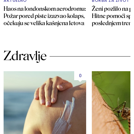
AKTUELNO
BORBA ZA ŽIVOT 
Haos na londonskom aerodromu:
Ženi pozlilo na pl
Požar pored piste izazvao kolaps,
Hitne pomoći spa
očekuju se velika kašnjena letova
poslednjem tren
Zdravlje
0