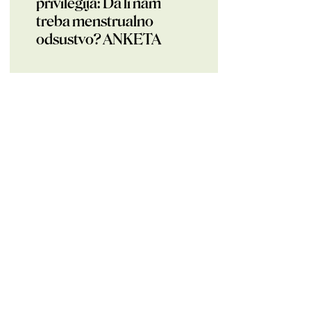
privilegija: Da li nam
treba menstrualno
odsustvo? ANKETA