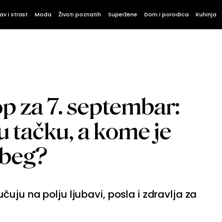
av i strast
Moda
Životi poznatih
Superžene
Dom i porodica
Kuhinja
p za 7. septembar:
ju tačku, a kome je
 beg?
uju na polju ljubavi, posla i zdravlja za