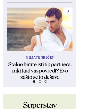
0
NEMATE SREĆE?
UBIJA KAKO
Stalno birate isti tip partnera,
Obukla nikad kr
čak i kad vas povredi? Evo
fanovima pokaza
zašto se to dešava
Ljudi su ostali 
Superstav