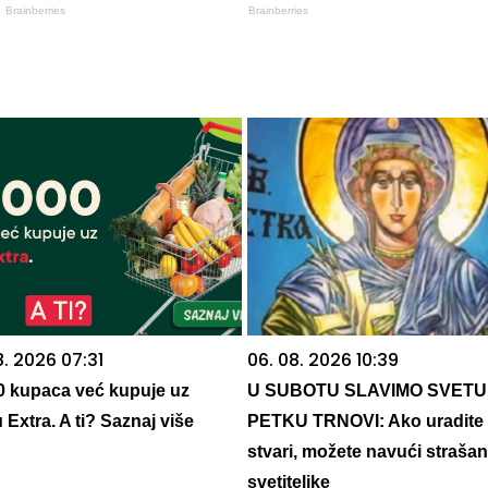
Brainberries
Brainberries
8. 2026 07:31
06. 08. 2026 10:39
0 kupaca već kupuje uz
U SUBOTU SLAVIMO SVETU
 Extra. A ti? Saznaj više
PETKU TRNOVI: Ako uradite 
stvari, možete navući straša
svetiteljke