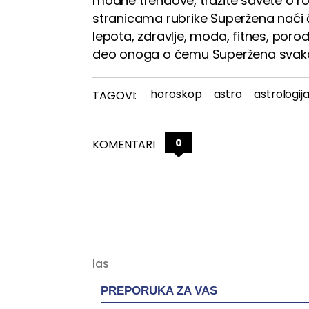
modne trendove, tražite savete o rodi
stranicama rubrike Superžena naći 
lepota, zdravlje, moda, fitnes, porod
deo onoga o čemu Superžena svako
horoskop
astro
astrologij
TAGOVI:
0
KOMENTARI
PREPORUKA ZA VAS