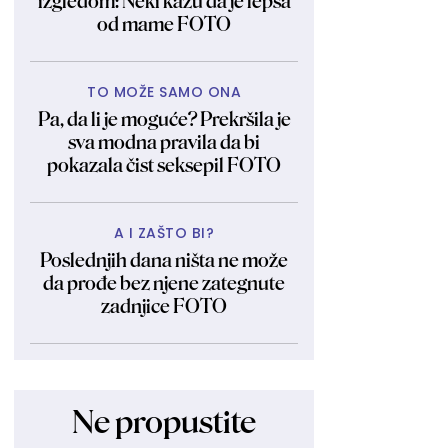
izgledom: Neki kažu da je lepša
od mame FOTO
TO MOŽE SAMO ONA
Pa, da li je moguće? Prekršila je
sva modna pravila da bi
pokazala čist seksepil FOTO
A I ZAŠTO BI?
Poslednjih dana ništa ne može
da prođe bez njene zategnute
zadnjice FOTO
Ne propustite