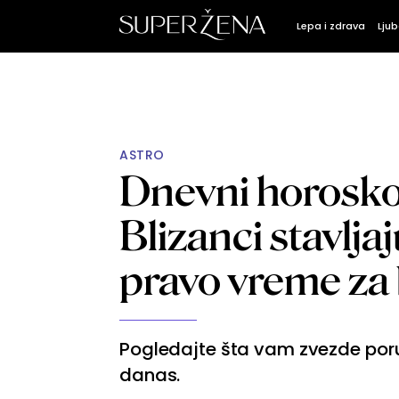
Lepa i zdrava
Ljub
ASTRO
Dnevni horosko
Blizanci stavlja
pravo vreme za
Pogledajte šta vam zvezde poruč
danas.