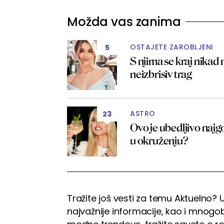
Možda vas zanima
OSTAJETE ZAROBLJENI
5
S njima se kraj nikad
neizbrisiv trag
ASTRO
23
Ovo je ubedljivo najg
u okruženju?
Tražite još vesti za temu Aktuelno? U
najvažnije informacije, kao i mnogobr