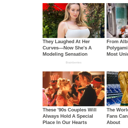
They Laughed At Her
From Alb
Curves—Now She's A
Polygami
Modeling Sensation
Most Uni
Brainberries
These '90s Couples Will
The Worl
Always Hold A Special
Fans Can'
Place In Our Hearts
About