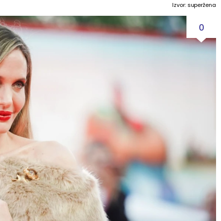
Izvor: superžena
0