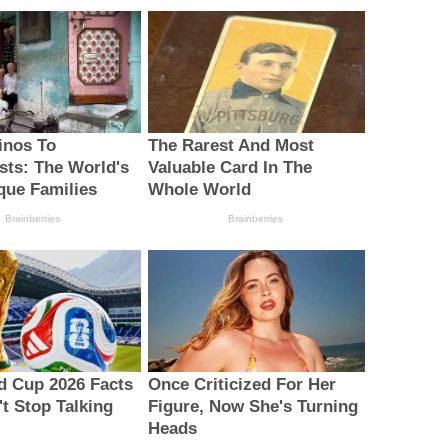
inos To
The Rarest And Most
sts: The World's
Valuable Card In The
que Families
Whole World
Brainberries
Brainberries
d Cup 2026 Facts
Once Criticized For Her
t Stop Talking
Figure, Now She's Turning
Heads