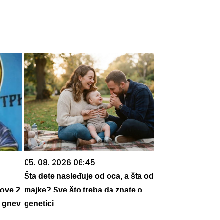
05. 08. 2026 06:45
Šta dete nasleđuje od oca, a šta od
ove 2
majke? Sve što treba da znate o
n gnev
genetici