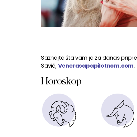
Saznajte šta vam je za danas pripr
Savić,
Venerasapapilotnom.com
.
Horoskop