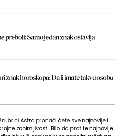
 ne preboli: Samo jedan znak ostavlja
ori znak horoskopa: Da li imate takvu osobu
 rubrici Astro pronaći ćete sve najnovije i
ojne zanimljivosti. Bilo da pratite najnovije