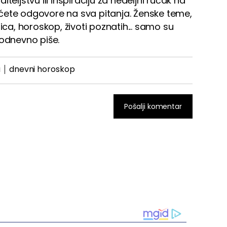
teljstvu ili inspiraciju za nedeljni ručak na
ćete odgovore na sva pitanja. Ženske teme,
ica, horoskop, životi poznatih... samo su
dnevno piše.
a
dnevni horoskop
Pošalji komentar