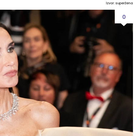
Izvor: superžena
0