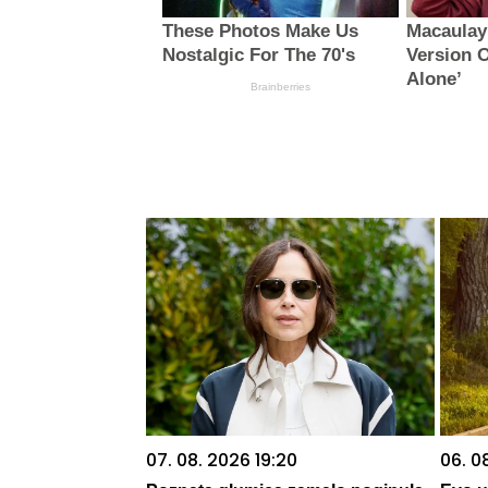
These Photos Make Us
Macaulay
Nostalgic For The 70's
Version 
Alone’
Brainberries
07. 08. 2026 19:20
06. 0