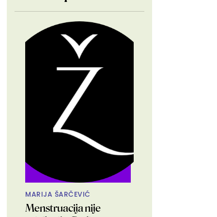
MARIJA ŠARČEVIĆ
Menstruacija nije