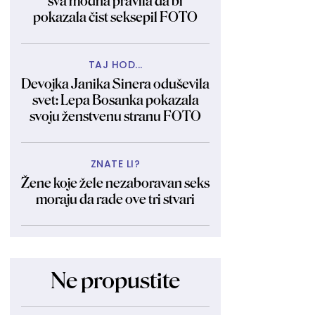
sva modna pravila da bi
pokazala čist seksepil FOTO
TAJ HOD...
Devojka Janika Sinera oduševila
svet: Lepa Bosanka pokazala
svoju ženstvenu stranu FOTO
ZNATE LI?
Žene koje žele nezaboravan seks
moraju da rade ove tri stvari
Ne propustite