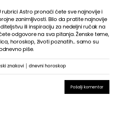
 rubrici Astro pronaći ćete sve najnovije i
ojne zanimljivosti. Bilo da pratite najnovije
teljstvu ili inspiraciju za nedeljni ručak na
ćete odgovore na sva pitanja. Ženske teme,
ica, horoskop, životi poznatih... samo su
dnevno piše.
ski znakovi
dnevni horoskop
Pošalji komentar