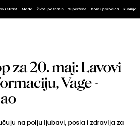
av i strast
Moda
Životi poznatih
Superžene
Dom i porodica
Kuhinja
 za 20. maj: Lavovi
ormaciju, Vage -
sao
uju na polju ljubavi, posla i zdravlja za