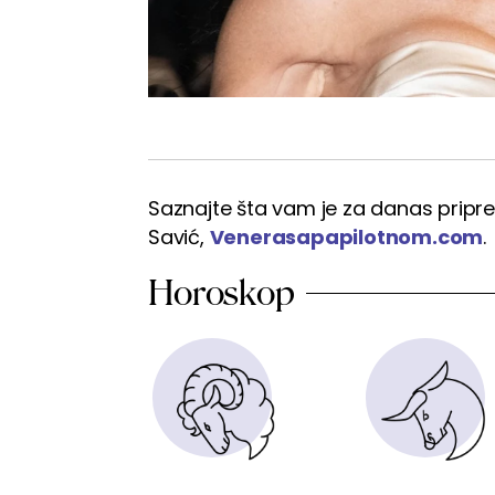
Saznajte šta vam je za danas pripre
Savić,
Venerasapapilotnom.com
.
Horoskop