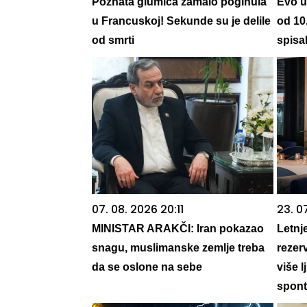
Poznata glumica zamalo poginula
Evo u
u Francuskoj! Sekunde su je delile
od 10
od smrti
spisak
07. 08. 2026 20:11
23. 0
MINISTAR ARAKČI: Iran pokazao
Letnj
snagu, muslimanske zemlje treba
rezer
da se oslone na sebe
više l
spont