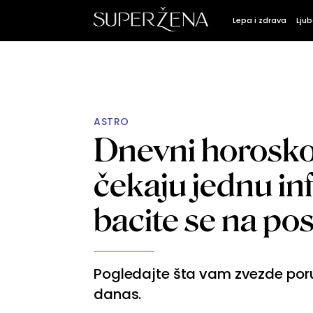
Lepa i zdrava
Ljub
ASTRO
Dnevni horoskop
čekaju jednu inf
bacite se na po
Pogledajte šta vam zvezde poruč
danas.