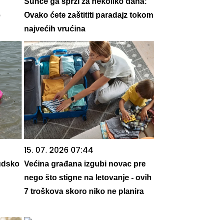
Sunce ga sprži za nekoliko dana:
e
Ovako ćete zaštititi paradajz tokom
najvećih vrućina
15. 07. 2026 07:44
udsko
Većina građana izgubi novac pre
nego što stigne na letovanje - ovih
7 troškova skoro niko ne planira