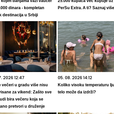
 kojim banjama važi vaučer
25.000 kupaca već kupuje uz
.000 dinara - kompletan
PerSu Extra. A ti? Saznaj viš
 destinacija u Srbiji
7. 2026 12:47
05. 08. 2026 14:12
e večeri u gradu više nisu
Koliko visoku temperaturu lj
visane za vikend: Zašto sve
telo može da izdrži?
judi bira večeru koja se
ano pretvori u druženje