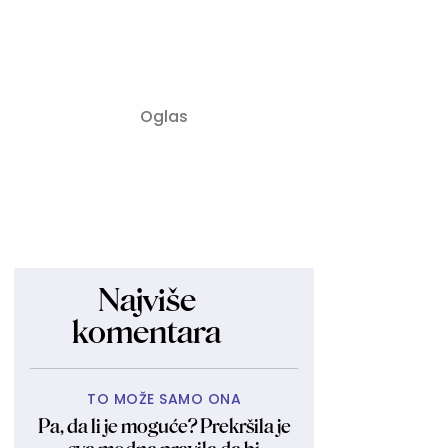
Najviše
komentara
TO MOŽE SAMO ONA
Pa, da li je moguće? Prekršila je