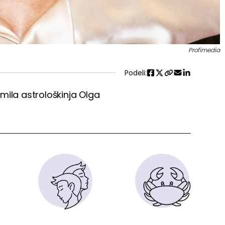
Profimedia
Podeli:
mila astrološkinja Olga