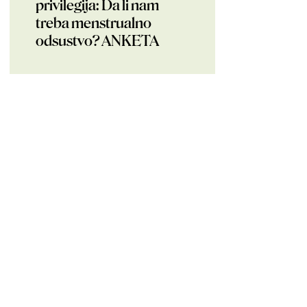
privilegija: Da li nam
treba menstrualno
odsustvo? ANKETA