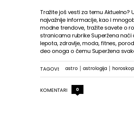
Tražite još vesti za temu Aktuelno? U
najvažnije informacije, kao i mnogobr
modne trendove, tražite savete o rodi
stranicama rubrike Superžena naći 
lepota, zdravlje, moda, fitnes, porod
deo onoga o čemu Superžena svako
astro
astrologija
horoskop
TAGOVI:
0
KOMENTARI