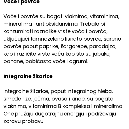
Voće i povrće
Voće i povrće su bogati vlaknima, vitaminima,
mineralima i antioksidansima. Trebalo bi
konzumirati raznolike vrste voća i povrća,
uključujući tamnozeleno lisnato povrće, šareno
povrće poput paprike, šargarepe, paradajza,
kao i različite vrste voća kao što su jabuke,
banane, bobičasto voće i agrumi.
Integralne žitarice
Integralne žitarice, poput integralnog hleba,
smeđe riže, ječma, ovasa i kinoe, su bogate
vlaknima, vitaminima B kompleksa i mineralima.
One pružaju dugotrajnu energiju i podržavaju
zdravu probavu.