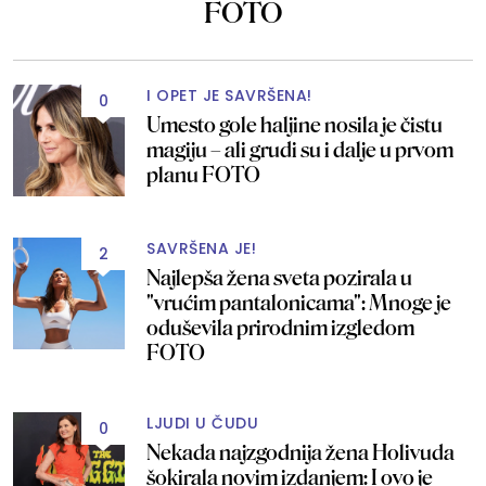
FOTO
I OPET JE SAVRŠENA!
0
Umesto gole haljine nosila je čistu
magiju – ali grudi su i dalje u prvom
planu FOTO
SAVRŠENA JE!
2
Najlepša žena sveta pozirala u
"vrućim pantalonicama": Mnoge je
oduševila prirodnim izgledom
FOTO
LJUDI U ČUDU
0
Nekada najzgodnija žena Holivuda
šokirala novim izdanjem: I ovo je