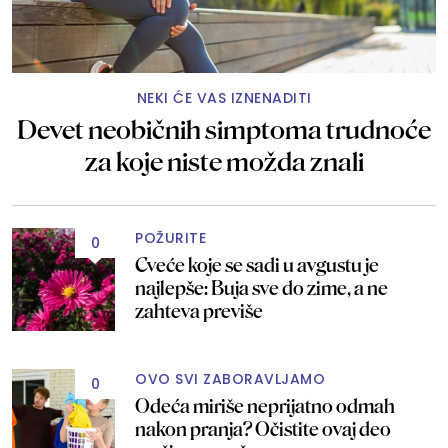
NEKI ĆE VAS IZNENADITI
Devet neobičnih simptoma trudnoće
za koje niste možda znali
POŽURITE
0
Cveće koje se sadi u avgustu je
najlepše: Buja sve do zime, a ne
zahteva previše
OVO SVI ZABORAVLJAMO
0
Odeća miriše neprijatno odmah
nakon pranja? Očistite ovaj deo