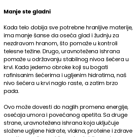
Manje ste gladni
Kada telo dobija sve potrebne hranljive materije,
ima manje šanse da oseća glad i žudnju za
nezdravom hranom, što pomaže u kontroli
telesne težine. Drugo, uravnotežena ishrana
pomaže u održavanju stabilnog nivoa šećera u
krvi. Kada jedemo obroke koji su bogati
rafinisanim šećerima i ugljenim hidratima, naš
nivo šećera u krvi naglo raste, a zatim brzo
pada.
Ovo može dovesti do naglih promena energije,
osećaja umora i povećanog apetita. Sa druge
strane, uravnotežena ishrana koja uključuje
složene ugljene hidrate, vlakna, proteine i zdrave