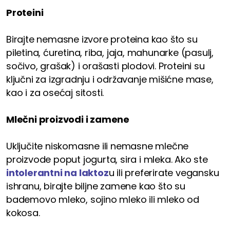
Proteini
Birajte nemasne izvore proteina kao što su
piletina, ćuretina, riba, jaja, mahunarke (pasulj,
sočivo, grašak) i orašasti plodovi. Proteini su
ključni za izgradnju i održavanje mišićne mase,
kao i za osećaj sitosti.
Mlečni proizvodi i zamene
Uključite niskomasne ili nemasne mlečne
proizvode poput jogurta, sira i mleka. Ako ste
intolerantni na laktoz
u ili preferirate vegansku
ishranu, birajte biljne zamene kao što su
bademovo mleko, sojino mleko ili mleko od
kokosa.