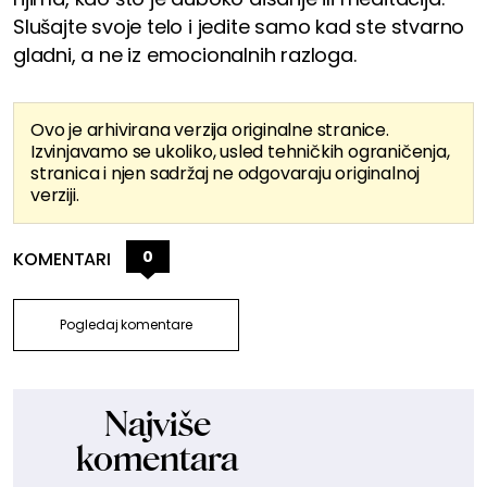
Slušajte svoje telo i jedite samo kad ste stvarno
gladni, a ne iz emocionalnih razloga.
Ovo je arhivirana verzija originalne stranice.
Izvinjavamo se ukoliko, usled tehničkih ograničenja,
stranica i njen sadržaj ne odgovaraju originalnoj
verziji.
0
KOMENTARI
Pogledaj komentare
Najviše
komentara