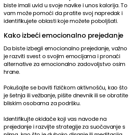
biste imali uvid u svoje navike i unos kalorija. To
vam može pomoći da pratite svoj napredak i
identifikujete oblasti koje možete poboljšati.
Kako izbeći emocionalno prejedanje
Da biste izbegli emocionalno prejedanje, važno
je razviti svest o svojim emocijama i pronaći
alternative za emocionalno zadovoljstvo osim
hrane.
Pokušajte se baviti fizičkom aktivnošću, kao što
je šetnja ili vežbanje, pišite dnevnik ili se obratite
bliskim osobama za podršku.
Identifikujte okidače koji vas navode na
prejedanje i razvijte strategije za suočavanje s
njima, kao što je duboko disanje ili meditacija.