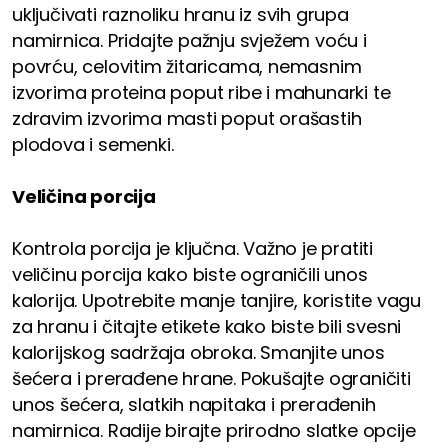
uključivati raznoliku hranu iz svih grupa
namirnica. Pridajte pažnju svježem voću i
povrću, celovitim žitaricama, nemasnim
izvorima proteina poput ribe i mahunarki te
zdravim izvorima masti poput orašastih
plodova i semenki.
Veličina porcija
Kontrola porcija je ključna. Važno je pratiti
veličinu porcija kako biste ograničili unos
kalorija. Upotrebite manje tanjire, koristite vagu
za hranu i čitajte etikete kako biste bili svesni
kalorijskog sadržaja obroka. Smanjite unos
šećera i prerađene hrane. Pokušajte ograničiti
unos šećera, slatkih napitaka i prerađenih
namirnica. Radije birajte prirodno slatke opcije