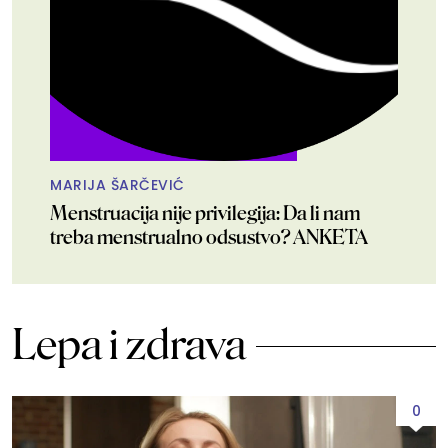
MARIJA ŠARČEVIĆ
Menstruacija nije privilegija: Da li nam
treba menstrualno odsustvo? ANKETA
Lepa i zdrava
0