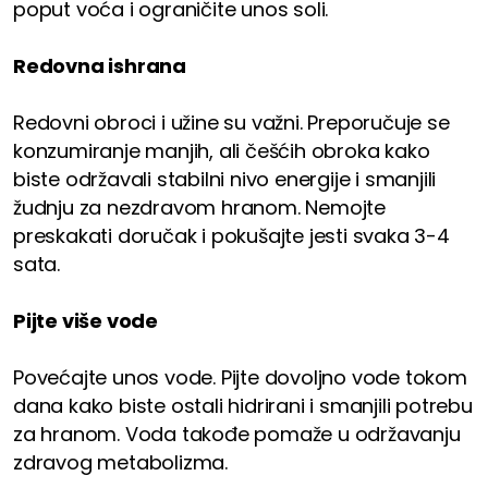
poput voća i ograničite unos soli.
Redovna ishrana
Redovni obroci i užine su važni. Preporučuje se
konzumiranje manjih, ali češćih obroka kako
biste održavali stabilni nivo energije i smanjili
žudnju za nezdravom hranom. Nemojte
preskakati doručak i pokušajte jesti svaka 3-4
sata.
Pijte više vode
Povećajte unos vode. Pijte dovoljno vode tokom
dana kako biste ostali hidrirani i smanjili potrebu
za hranom. Voda takođe pomaže u održavanju
zdravog metabolizma.