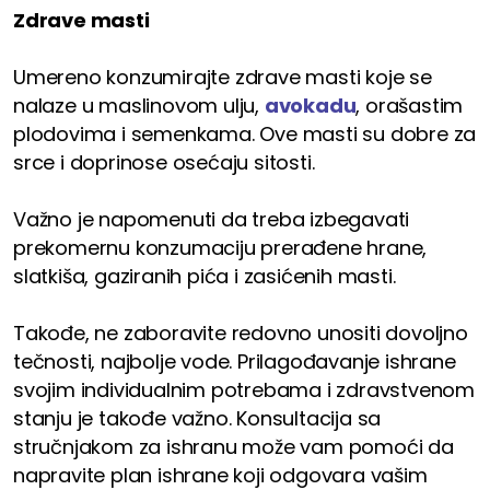
Zdrave masti
Umereno konzumirajte zdrave masti koje se
nalaze u maslinovom ulju,
avokadu
, orašastim
plodovima i semenkama. Ove masti su dobre za
srce i doprinose osećaju sitosti.
Važno je napomenuti da treba izbegavati
prekomernu konzumaciju prerađene hrane,
slatkiša, gaziranih pića i zasićenih masti.
Takođe, ne zaboravite redovno unositi dovoljno
tečnosti, najbolje vode. Prilagođavanje ishrane
svojim individualnim potrebama i zdravstvenom
stanju je takođe važno. Konsultacija sa
stručnjakom za ishranu može vam pomoći da
napravite plan ishrane koji odgovara vašim