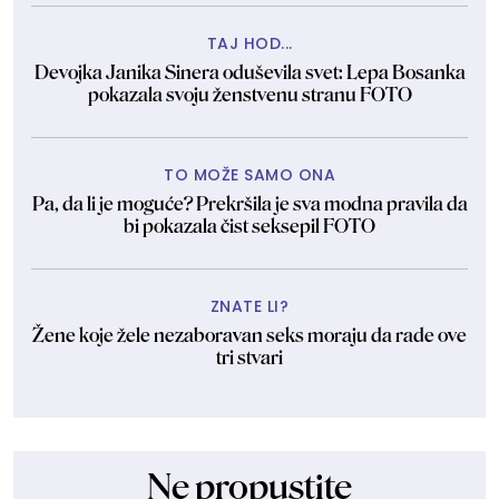
TAJ HOD...
Devojka Janika Sinera oduševila svet: Lepa Bosanka
pokazala svoju ženstvenu stranu FOTO
TO MOŽE SAMO ONA
Pa, da li je moguće? Prekršila je sva modna pravila da
bi pokazala čist seksepil FOTO
ZNATE LI?
Žene koje žele nezaboravan seks moraju da rade ove
tri stvari
Ne propustite