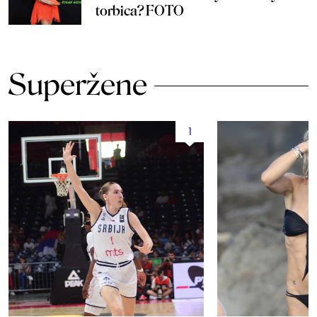
torbica? FOTO
Superžene
1