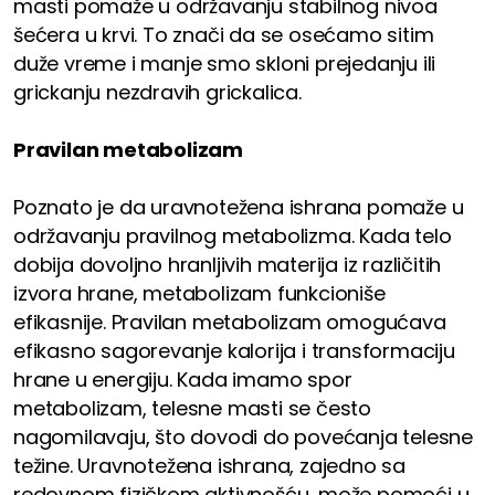
masti pomaže u održavanju stabilnog nivoa
šećera u krvi. To znači da se osećamo sitim
duže vreme i manje smo skloni prejedanju ili
grickanju nezdravih grickalica.
Pravilan metabolizam
Poznato je da uravnotežena ishrana pomaže u
održavanju pravilnog metabolizma. Kada telo
dobija dovoljno hranljivih materija iz različitih
izvora hrane, metabolizam funkcioniše
efikasnije. Pravilan metabolizam omogućava
efikasno sagorevanje kalorija i transformaciju
hrane u energiju. Kada imamo spor
metabolizam, telesne masti se često
nagomilavaju, što dovodi do povećanja telesne
težine. Uravnotežena ishrana, zajedno sa
redovnom fizičkom aktivnošću, može pomoći u