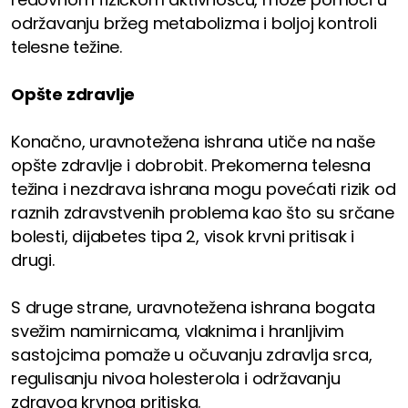
održavanju bržeg metabolizma i boljoj kontroli
telesne težine.
Opšte zdravlje
Konačno, uravnotežena ishrana utiče na naše
opšte zdravlje i dobrobit. Prekomerna telesna
težina i nezdrava ishrana mogu povećati rizik od
raznih zdravstvenih problema kao što su srčane
bolesti, dijabetes tipa 2, visok krvni pritisak i
drugi.
S druge strane, uravnotežena ishrana bogata
svežim namirnicama, vlaknima i hranljivim
sastojcima pomaže u očuvanju zdravlja srca,
regulisanju nivoa holesterola i održavanju
zdravog krvnog pritiska.