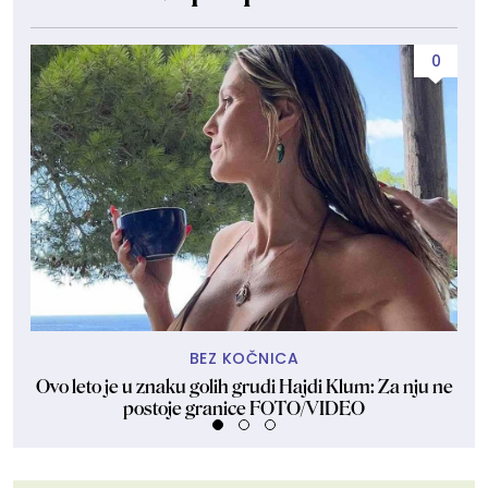
0
BEZ KOČNICA
Ovo leto je u znaku golih grudi Hajdi Klum: Za nju ne
Dže
postoje granice FOTO/VIDEO