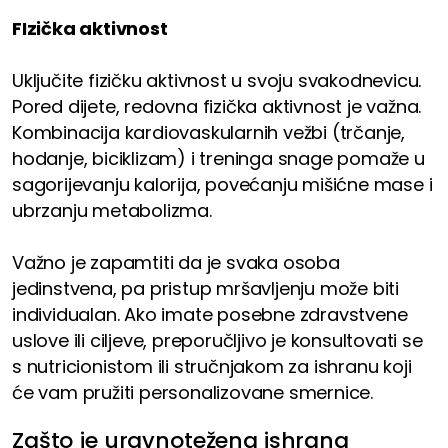
FIzička aktivnost
Uključite fizičku aktivnost u svoju svakodnevicu.
Pored dijete, redovna fizička aktivnost je važna.
Kombinacija kardiovaskularnih vežbi (trčanje,
hodanje, biciklizam) i treninga snage pomaže u
sagorijevanju kalorija, povećanju mišićne mase i
ubrzanju metabolizma.
Važno je zapamtiti da je svaka osoba
jedinstvena, pa pristup mršavljenju može biti
individualan. Ako imate posebne zdravstvene
uslove ili ciljeve, preporučljivo je konsultovati se
s nutricionistom ili stručnjakom za ishranu koji
će vam pružiti personalizovane smernice.
Zašto je uravnotežena ishrana