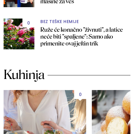
mašine za veš
BEZ TEŠKE HEMIJE
0
Ruže će konačno "živnuti", a latice
neće biti "spaljene": Samo ako
primenite ovaj jeftin trik
Kuhinja
0