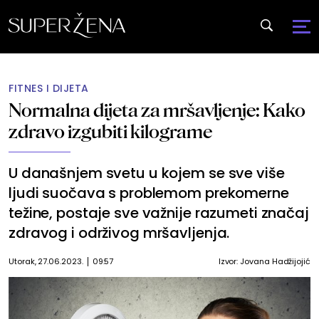
FITNES I DIJETA
Normalna dijeta za mršavljenje: Kako
zdravo izgubiti kilograme
U današnjem svetu u kojem se sve više
ljudi suočava s problemom prekomerne
težine, postaje sve važnije razumeti značaj
zdravog i održivog mršavljenja.
Utorak, 27.06.2023.
09:57
Izvor:
Jovana Hadžijojić