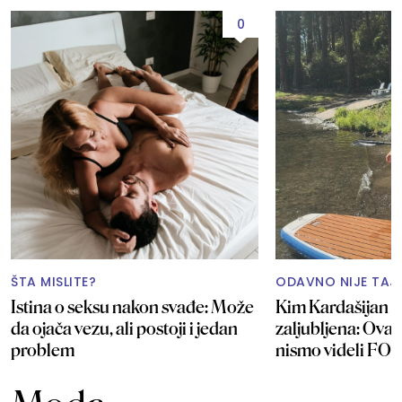
0
ŠTA MISLITE?
ODAVNO NIJE TAJ
Istina o seksu nakon svađe: Može
Kim Kardašijan ne
da ojača vezu, ali postoji i jedan
zaljubljena: Ovak
problem
nismo videli FO