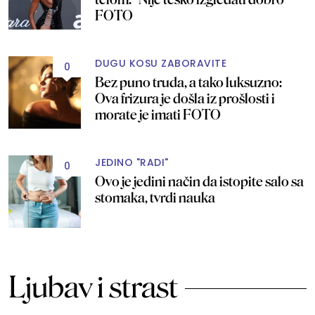
FOTO
DUGU KOSU ZABORAVITE
0
Bez puno truda, a tako luksuzno:
Ova frizura je došla iz prošlosti i
morate je imati FOTO
JEDINO "RADI"
0
Ovo je jedini način da istopite salo sa
stomaka, tvrdi nauka
Ljubav i strast