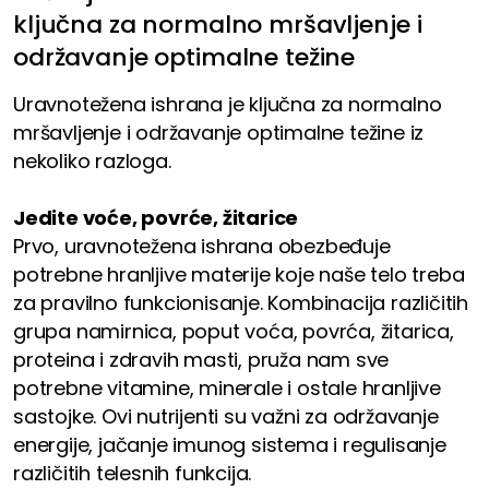
ključna za normalno mršavljenje i
održavanje optimalne težine
Uravnotežena ishrana je ključna za normalno
mršavljenje i održavanje optimalne težine iz
nekoliko razloga.
Jedite voće, povrće, žitarice
Prvo, uravnotežena ishrana obezbeđuje
potrebne hranljive materije koje naše telo treba
za pravilno funkcionisanje. Kombinacija različitih
grupa namirnica, poput voća, povrća, žitarica,
proteina i zdravih masti, pruža nam sve
potrebne vitamine, minerale i ostale hranljive
sastojke. Ovi nutrijenti su važni za održavanje
energije, jačanje imunog sistema i regulisanje
različitih telesnih funkcija.