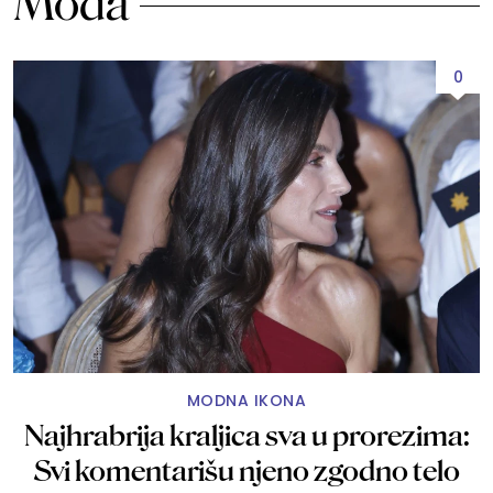
Moda
0
MODNA IKONA
Najhrabrija kraljica sva u prorezima:
Svi komentarišu njeno zgodno telo