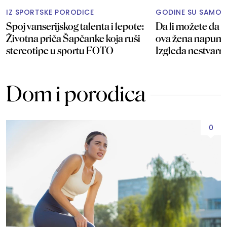
IZ SPORTSKE PORODICE
GODINE SU SAMO 
Spoj vanserijskog talenta i lepote:
Da li možete da p
Životna priča Šapčanke koja ruši
ova žena napunil
stereotipe u sportu FOTO
Izgleda nestvar
Dom i porodica
0