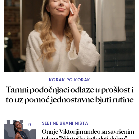
KORAK PO KORAK
Tamni podočnjaci odlaze u prošlost i
to uz pomoć jednostavne bjuti rutine
SEBI NE BRANI NIŠTA
0
Ona je Viktorijin anđeo sa savršenim
telom: "Nije teško izgledati dobro"