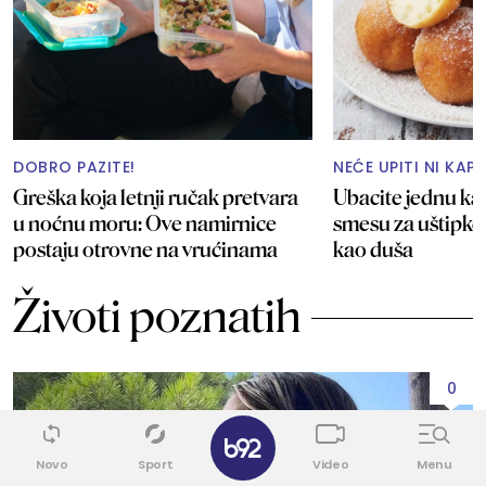
DOBRO PAZITE!
NEĆE UPITI NI KAP
Greška koja letnji ručak pretvara
Ubacite jednu ka
u noćnu moru: Ove namirnice
smesu za uštipke
postaju otrovne na vrućinama
kao duša
Životi poznatih
0
✕
Novo
Sport
Video
Menu