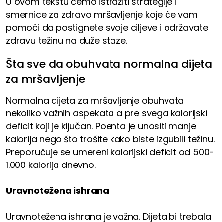
U ovom tekstu ćemo istražiti strategije i
smernice za zdravo mršavljenje koje će vam
pomoći da postignete svoje ciljeve i održavate
zdravu težinu na duže staze.
Šta sve da obuhvata normalna dijeta
za mršavljenje
Normalna dijeta za mršavljenje obuhvata
nekoliko važnih aspekata a pre svega kalorijski
deficit koji je ključan. Poenta je unositi manje
kalorija nego što trošite kako biste izgubili težinu.
Preporučuje se umereni kalorijski deficit od 500-
1.000 kalorija dnevno.
Uravnotežena ishrana
Uravnotežena ishrana je važna. Dijeta bi trebala