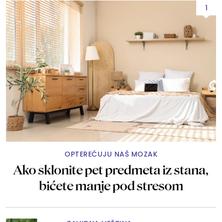
1
OPTEREĆUJU NAŠ MOZAK
Ako sklonite pet predmeta iz stana,
bićete manje pod stresom