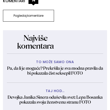
14
KOMENTARI
Pogledaj komentare
Najviše
komentara
TO MOŽE SAMO ONA
Pa, da li je moguće? Prekršila je sva modna pravila da
bi pokazala čist seksepil FOTO
TAJ HOD...
Devojka Janika Sinera oduševila svet: Lepa Bosanka
pokazala svoju ženstvenu stranu FOTO