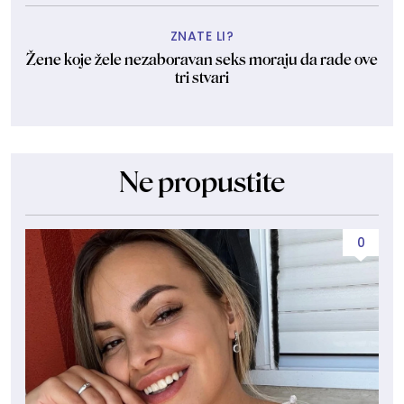
ZNATE LI?
Žene koje žele nezaboravan seks moraju da rade ove
tri stvari
Ne propustite
0