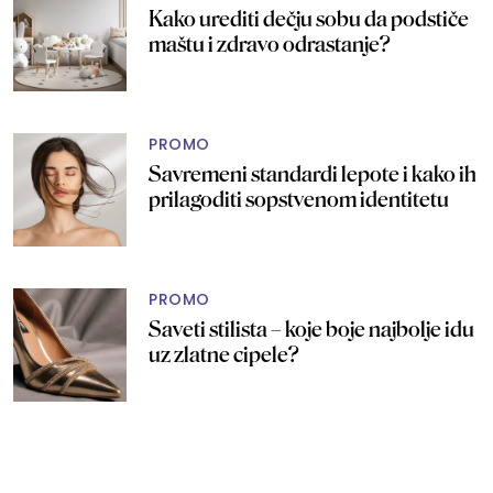
Kako urediti dečju sobu da podstiče
maštu i zdravo odrastanje?
PROMO
Savremeni standardi lepote i kako ih
prilagoditi sopstvenom identitetu
PROMO
Saveti stilista – koje boje najbolje idu
uz zlatne cipele?