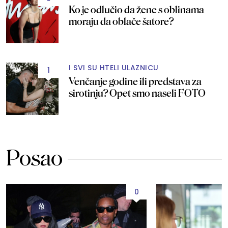
Ko je odlučio da žene s oblinama
moraju da oblače šatore?
I SVI SU HTELI ULAZNICU
1
Venčanje godine ili predstava za
sirotinju? Opet smo naseli FOTO
Posao
0