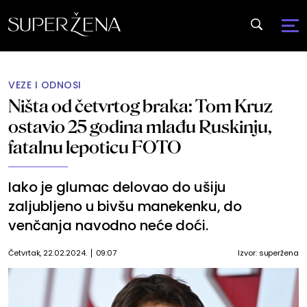
VEZE I ODNOSI
Ništa od četvrtog braka: Tom Kruz
ostavio 25 godina mlađu Ruskinju,
fatalnu lepoticu FOTO
Iako je glumac delovao do ušiju
zaljubljeno u bivšu manekenku, do
venčanja navodno neće doći.
Četvrtak, 22.02.2024.
09:07
Izvor:
superžena