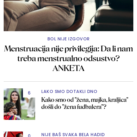
BOL NIJE IZGOVOR
Menstruacija nije privilegija: Da li nam
treba menstrualno odsustvo?
ANKETA
LAKO SMO DOTAKLI DNO
6
Kako smo od "žena, majka, kraljica"
došli do "žena fudbalera"?
NIJE BAŠ SVAKA BELA HADID
0