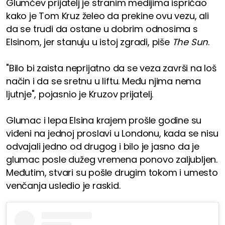
Glumčev prijatelj je stranim medijima ispričao
kako je Tom Kruz želeo da prekine ovu vezu, ali
da se trudi da ostane u dobrim odnosima s
Elsinom, jer stanuju u istoj zgradi, piše
The Sun
.
"Bilo bi zaista neprijatno da se veza završi na loš
način i da se sretnu u liftu. Među njima nema
ljutnje", pojasnio je Kruzov prijatelj.
Glumac i lepa Elsina krajem prošle godine su
viđeni na jednoj proslavi u Londonu, kada se nisu
odvajali jedno od drugog i bilo je jasno da je
glumac posle dužeg vremena ponovo zaljubljen.
Međutim, stvari su pošle drugim tokom i umesto
venčanja usledio je raskid.