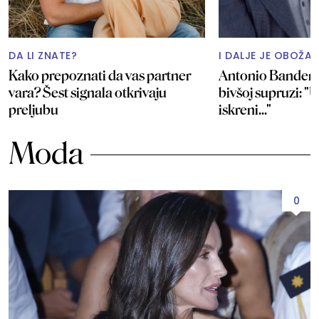
DA LI ZNATE?
I DALJE JE OBOŽA
Kako prepoznati da vas partner
Antonio Bandera
vara? Šest signala otkrivaju
bivšoj supruzi: "U
preljubu
iskreni..."
Moda
0