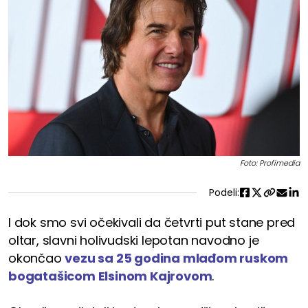
Foto: Profimedia
Podeli:
I dok smo svi očekivali da četvrti put stane pred
oltar, slavni holivudski lepotan navodno je
okončao
vezu sa 25 godina mlađom ruskom
bogatašicom Elsinom Kajrovom
.