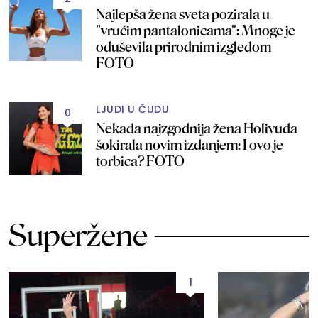
Najlepša žena sveta pozirala u
"vrućim pantalonicama": Mnoge je
oduševila prirodnim izgledom
FOTO
LJUDI U ČUDU
0
Nekada najzgodnija žena Holivuda
šokirala novim izdanjem: I ovo je
torbica? FOTO
Superžene
1