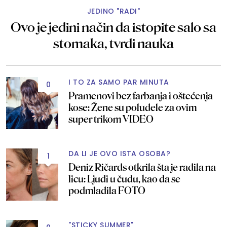
JEDINO "RADI"
Ovo je jedini način da istopite salo sa
stomaka, tvrdi nauka
I TO ZA SAMO PAR MINUTA
0
Pramenovi bez farbanja i oštećenja
kose: Žene su poludele za ovim
super trikom VIDEO
DA LI JE OVO ISTA OSOBA?
1
Deniz Ričards otkrila šta je radila na
licu: Ljudi u čudu, kao da se
podmladila FOTO
"STICKY SUMMER"