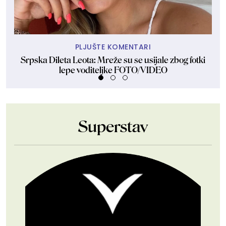
PLJUŠTE KOMENTARI
Srpska Dileta Leota: Mreže su se usijale zbog fotki
Sk
lepe voditeljke FOTO/VIDEO
Superstav