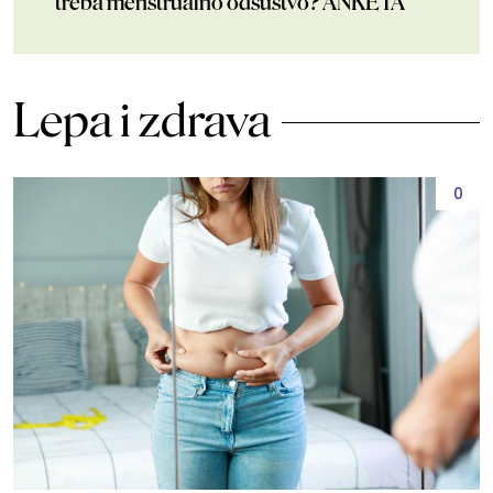
treba menstrualno odsustvo? ANKETA
Lepa i zdrava
0