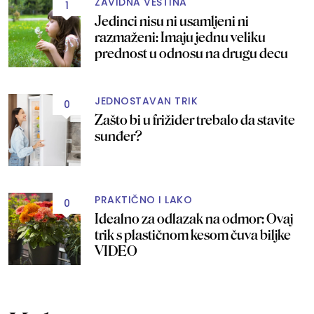
ZAVIDNA VEŠTINA
1
Jedinci nisu ni usamljeni ni
razmaženi: Imaju jednu veliku
prednost u odnosu na drugu decu
JEDNOSTAVAN TRIK
0
Zašto bi u frižider trebalo da stavite
sunđer?
PRAKTIČNO I LAKO
0
Idealno za odlazak na odmor: Ovaj
trik s plastičnom kesom čuva biljke
VIDEO