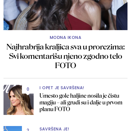
MODNA IKONA
Najhrabrija kraljica sva u prorezima:
Svi komentarišu njeno zgodno telo
FOTO
I OPET JE SAVRŠENA!
0
Umesto gole haljine nosila je čistu
magiju – ali grudi su i dalje u prvom
planu FOTO
SAVRŠENA JE!
2