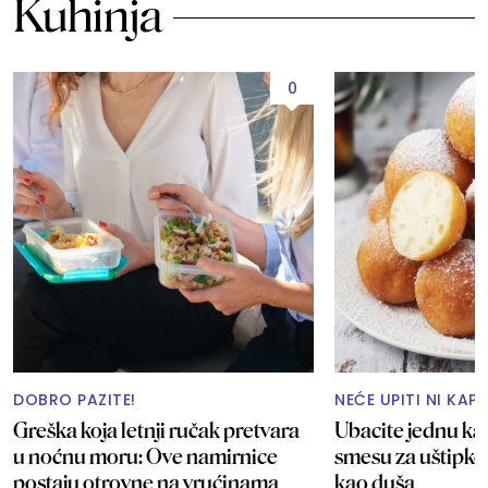
Kuhinja
0
DOBRO PAZITE!
NEĆE UPITI NI KAP
Greška koja letnji ručak pretvara
Ubacite jednu ka
u noćnu moru: Ove namirnice
smesu za uštipke
postaju otrovne na vrućinama
kao duša