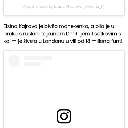
A post shared by Elsina Khayrova (@elsina_k)
Elsina Kajrova je bivša manekenka, a bila je u
braku s ruskim tajkunom Dmitrijem Tsetkovim s
kojim je živela u Londonu u vili od 18 miliona funti.