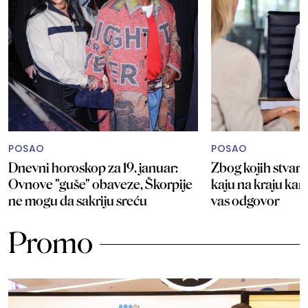
POSAO
POSAO
Dnevni horoskop za 19. januar:
Zbog kojih stvari 
Ovnove "guše" obaveze, Škorpije
kaju na kraju kar
ne mogu da sakriju sreću
vas odgovor
Promo