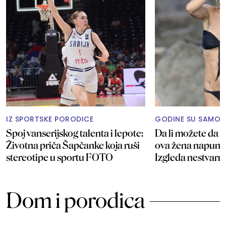
IZ SPORTSKE PORODICE
GODINE SU SAMO 
Spoj vanserijskog talenta i lepote:
Da li možete da p
Životna priča Šapčanke koja ruši
ova žena napunil
stereotipe u sportu FOTO
Izgleda nestvar
Dom i porodica