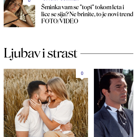
0
Šminka vam se "topi" tokom leta i
lice se sija? Ne brinite, to je novi trend
FOTO/VIDEO
Ljubav i strast
0