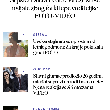
Srpska Dileta Leota: Mreže su se
usijale zbog fotki lepe voditeljke
FOTO/VIDEO
ŠTETA...
0
U seksi stajlingu se oprostila od
letnjeg odmora: Za kraj je pokazala
grudi FOTO
ONO KAD...
0
Slavni glumac predložio 26 godina
mlađoj supruzi da rodi i osmo dete:
Njena reakcija se širi mrežama
VIDEO
PRAVA BOMBA
0