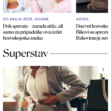
DO KRAJA 2026. GODINE
ASTRO
Dok spavate – zarada stiže, ali
Dnevni horoskop 
samo za pripadnike ova četiri
Bikovi su spremni 
horoskopska znaka
Rakovima je suvi
Superstav
2